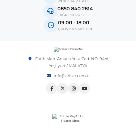
WHATSAPP HATTI
0850 840 2814
Vito W639
Not:
Araç üreticileri aynı model yılı içerisinde farklı donanım
ÇAĞRI MERKEZİ
ve kasa tipleri kullanabilmektedir. Sipariş vermeden önce
09:00 - 18:00
OEM numarası veya şasi numarası ile uyumluluğu kontrol
ÇALIŞMA SAATLERİ
etmeniz önerilir.
shi
X-Class W470
Fatih Mah. Ankara Yolu Cad. NO: 94/A
Yeşilyurt / MALATYA
t
info@arisar.com.tr
e