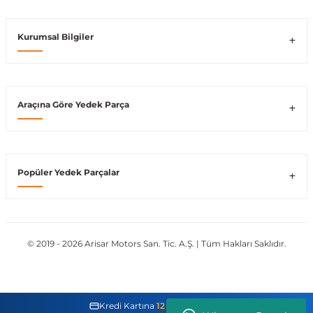
Kurumsal Bilgiler
ong
Araçına Göre Yedek Parça
Popüler Yedek Parçalar
© 2019 - 2026 Arisar Motors San. Tic. A.Ş. | Tüm Hakları Saklıdır.
Kredi Kartına
12 Taksit İmkanı