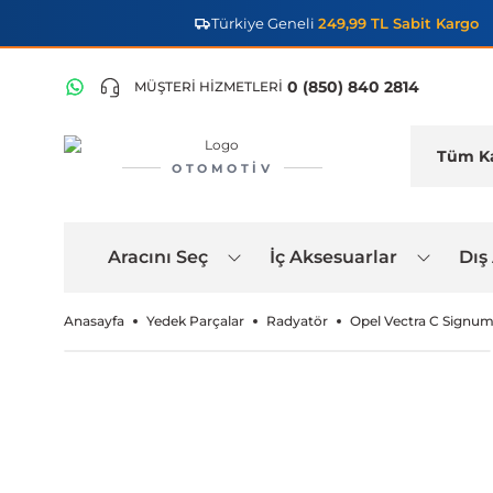
Türkiye Geneli
249,99 TL Sabit Kargo
0 (850) 840 2814
MÜŞTERİ HİZMETLERİ
OTOMOTIV
Aracını Seç
İç Aksesuarlar
Dış
Anasayfa
Yedek Parçalar
Radyatör
Opel Vectra C Signum