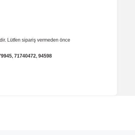
dir. Lütfen sipariş vermeden önce
79945, 71740472, 94598
ırmanız tavsiye edilir.
Model Yılı