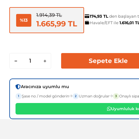
1.914,39 TL
174,93 TL
den başlayan ta
%13
1.665,99 TL
Havale/EFT ile
1.616,01 
Sepete Ekle
Aracınıza uyumlu mu
Şase no / model gönderin
Uzman doğrular
Onaylı sipa
1
2
3
Uyumluluk ko