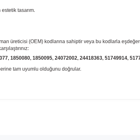
estetik tasarım.
pman üreticisi (OEM) kodlarına sahiptir veya bu kodlarla eşdeğer
rşılaştırınız:
077, 1850080, 1850095, 24072002, 24418363, 51749914, 517
llerine tam uyumlu olduğunu doğrular.
madan önce ürün görsellerini ve OEM numaralarını aracınız ile karşılaşt
odel