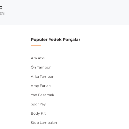
2002-2008
00
2003-2008
ERİ
umarası veya şasi numarası ile uyumluluğu kontrol
Popüler Yedek Parçalar
Ara Atkı
Ön Tampon
Arka Tampon
Araç Farları
Yan Basamak
Spor Yay
Body Kit
Stop Lambaları