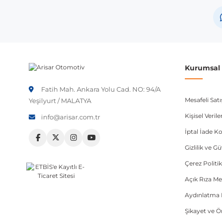
Opel
Ve
Opel
S
Not:
Araç üreticileri aynı model yılı içerisinde farklı 
etmeniz önerilir.
Kurumsal B
Fatih Mah. Ankara Yolu Cad. NO: 94/A
Mesafeli Sat
Yeşilyurt / MALATYA
Kişisel Veri
info@arisar.com.tr
İptal İade Ko
Gizlilik ve G
Çerez Politik
Açık Rıza Me
Aydınlatma 
Şikayet ve 