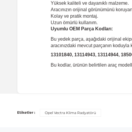
Yüksek kaliteli ve dayanıklı malzeme.
Aracınızın orijinal görünümünü koruyan 
Kolay ve pratik montaj.
Uzun ömürlü kullanım.
Uyumlu OEM Parça Kodları:
Bu yedek parça, aşağıdaki orijinal eki
aracınızdaki mevcut parçanın koduyla ka
13101840, 13114943, 13114944, 1850
Bu kodlar, ürünün belirtilen araç mode
Uyumlu Araç Modelleri
Bu ürün aşağıdaki araç modelleri ile uyumludur. Satın al
Etiketler :
Opel Vectra Klima Radyatörü
Marka
M