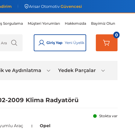
ndirim
Arisar Otomotiv
Güvencesi
iş Sorgulama
Müşteri Yorumları
Hakkımızda
Bayimiz Olun
0
Giriş Yap
Yeni Üyelik
ik ve Aydınlatma
Yedek Parçalar
002-2009 Klima Radyatörü
Stokta var
yumlu Araç
Opel