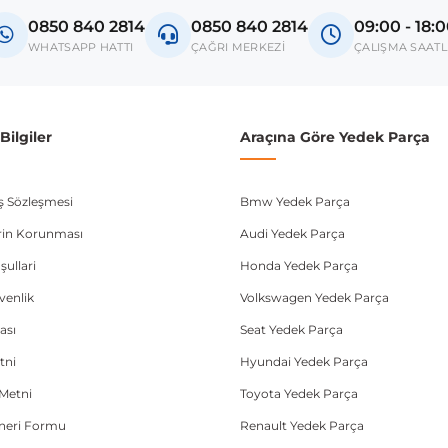
ctra C
0850 840 2814
0850 840 2814
09:00 - 18:
ignum
WHATSAPP HATTI
ÇAĞRI MERKEZİ
ÇALIŞMA SAATL
donanım ve kasa tipleri kullanabilmektedir. Sipariş vermeden önce OEM n
ilgiler
Araçına Göre Yedek Parça
ış Sözleşmesi
Bmw Yedek Parça
lerin Korunması
Audi Yedek Parça
şullari
Honda Yedek Parça
üvenlik
Volkswagen Yedek Parça
ası
Seat Yedek Parça
tni
Hyundai Yedek Parça
Metni
Toyota Yedek Parça
Öneri Formu
Renault Yedek Parça