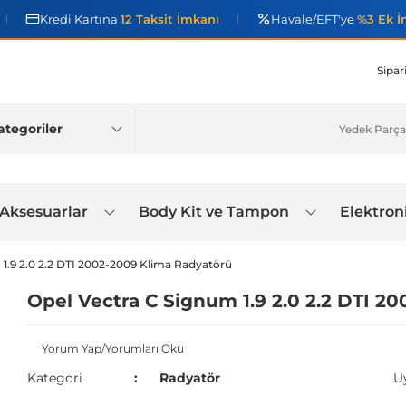
Kredi Kartına
12 Taksit İmkanı
Havale/EFT'ye
%3 Ek İ
Sipar
 Aksesuarlar
Body Kit ve Tampon
Elektron
 1.9 2.0 2.2 DTI 2002-2009 Klima Radyatörü
Opel Vectra C Signum 1.9 2.0 2.2 DTI 2
Yorum Yap/Yorumları Oku
Kategori
Radyatör
U