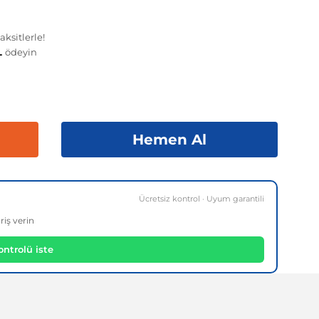
ksitlerle!
TL
ödeyin
Hemen Al
Ücretsiz kontrol · Uyum garantili
riş verin
ntrolü iste