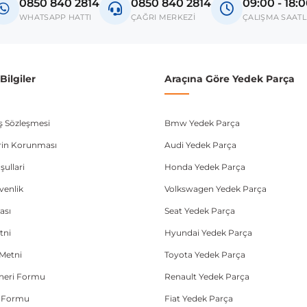
0850 840 2814
0850 840 2814
09:00 - 18:
donanım ve kasa tipleri kullanabilmektedir. Sipariş vermeden önce OEM n
WHATSAPP HATTI
ÇAĞRI MERKEZİ
ÇALIŞMA SAATL
ilgiler
Araçına Göre Yedek Parça
ış Sözleşmesi
Bmw Yedek Parça
lerin Korunması
Audi Yedek Parça
şullari
Honda Yedek Parça
üvenlik
Volkswagen Yedek Parça
ası
Seat Yedek Parça
tni
Hyundai Yedek Parça
Metni
Toyota Yedek Parça
Öneri Formu
Renault Yedek Parça
e Formu
Fiat Yedek Parça