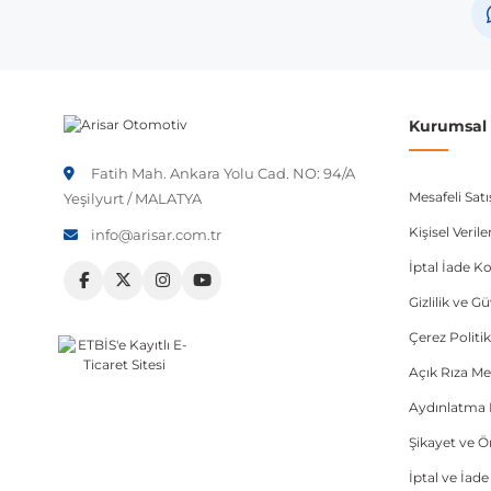
Not:
Araç üreticileri aynı model yılı içerisinde farklı 
etmeniz önerilir.
Kurumsal B
Fatih Mah. Ankara Yolu Cad. NO: 94/A
Mesafeli Sat
Yeşilyurt / MALATYA
Kişisel Veri
info@arisar.com.tr
İptal İade Ko
Gizlilik ve G
Çerez Politik
Açık Rıza Me
Aydınlatma 
Şikayet ve 
İptal ve İad