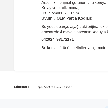
Aracınızın orijinal görünümünü koruyan 
Kolay ve pratik montaj.
Uzun ömürlü kullanım.
Uyumlu OEM Parça Kodları:
Bu yedek parça, aşağıdaki orijinal eki
aracınızdaki mevcut parçanın koduyla ka
542024, 93172171
Bu kodlar, ürünün belirtilen araç mode
Uyumlu Araç Modelleri
Bu ürün aşağıdaki araç modelleri ile uyumludur. Satın al
Etiketler :
Opel Vectra Fren Kaliperi
Marka
M
Opel
Ve