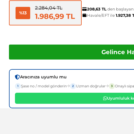
2.284,04 TL
208,63 TL
den başlayan t
%13
1.986,99 TL
Havale/EFT ile
1.927,38
Gelince H
Aracınıza uyumlu mu
Şase no / model gönderin
Uzman doğrular
Onaylı sipa
1
2
3
Uyumluluk ko