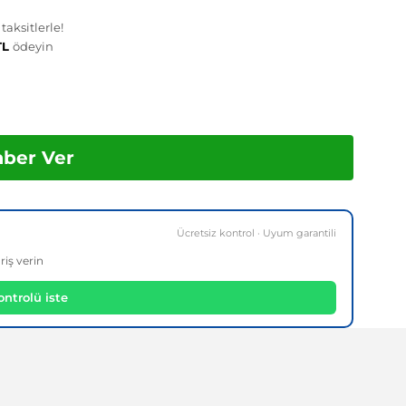
aksitlerle!
 TL
ödeyin
aber Ver
Ücretsiz kontrol · Uyum garantili
riş verin
ntrolü iste