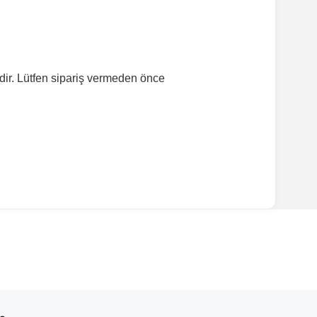
dir. Lütfen sipariş vermeden önce
ırmanız tavsiye edilir.
Model Yılı
2002-2008