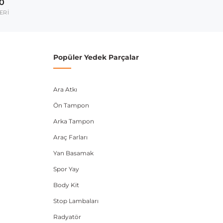
00
umarası veya şasi numarası ile uyumluluğu kontrol
ERİ
Popüler Yedek Parçalar
Ara Atkı
Ön Tampon
Arka Tampon
Araç Farları
Yan Basamak
Spor Yay
Body Kit
Stop Lambaları
Radyatör