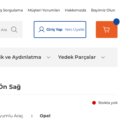
iş Sorgulama
Müşteri Yorumları
Hakkımızda
Bayimiz Olun
Giriş Yap
Yeni Üyelik
ik ve Aydınlatma
Yedek Parçalar
 Ön Sağ
Stokta yok
yumlu Araç
Opel