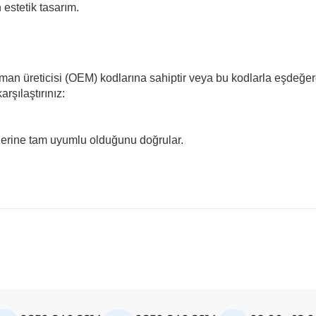
estetik tasarım.
pman üreticisi (OEM) kodlarına sahiptir veya bu kodlarla eşdeğer
rşılaştırınız:
llerine tam uyumlu olduğunu doğrular.
madan önce ürün görsellerini ve OEM numaralarını aracınız ile karşılaşt
odel
ctra C