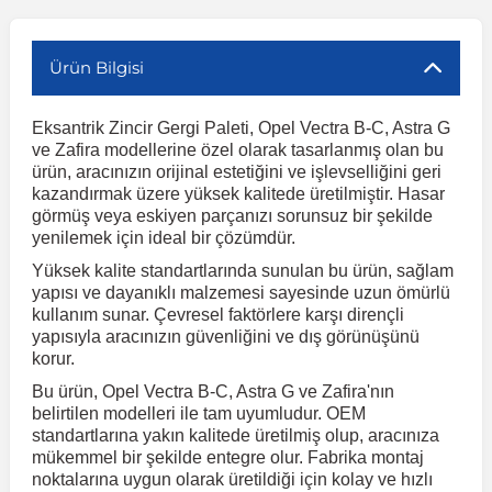
r
ç Aksesuarlar
ış Aksesuarlar
e Siren
aj & Şanzıman
Volkswagen Multivan
Corsa E 2014-2019
Audi TT
Suburban 2015-2020
Galaxy
Latitude
GLA Serisi W156
X7 Serisi
C6
Freemont
Pilot
Getz
Stonic
MX-6
NX Coupe
Peugeot 4007
Toyota Prius
Volvo XC60
Ürün Bilgisi
Eksantrik Zincir Gergi Paleti, Opel Vectra B-C, Astra G
ve Kolçak Aparatları
pağı ve Ayna Sinyalleri
ar
ör
aim
Volkswagen Passat
Corsa F 2019 ve Sonrası
Tahoe 2000-2006
Grand C-Max
Master
GLA Serisi X156
Z Serisi
C8
Fullback
S2000
Grand Santa Fe
Venga
RX-8
Pathfinder
Peugeot 4008
Toyota Proace City
Volvo XC70
ve Zafira modellerine özel olarak tasarlanmış olan bu
ürün, aracınızın orijinal estetiğini ve işlevselliğini geri
kazandırmak üzere yüksek kalitede üretilmiştir. Hasar
 Kılıf ve Yastık
apakları
esuarları
ve Parçaları
rünler
Volkswagen Polo
Crossland
TrailBlazer 2011 ve Sonrası
Ka
Megane 1 1995-2003
GLB Serisi X247
Cactus
Kartal
ZR-V
H1
XCeed
XC-3
Patrol
Peugeot 405
Toyota RAV4
Volvo XC90
görmüş veya eskiyen parçanızı sorunsuz bir şekilde
yenilemek için ideal bir çözümdür.
Yüksek kalite standartlarında sunulan bu ürün, sağlam
ıtası
ı ve Parçaları
istemi
Volkswagen Scirocco
Crossland X
Trax 2013-2022
Kuga
Megane 2 2002-2008
GLC Serisi X243
Dispatch
Linea
H100
Primastar
Peugeot 406
Toyota Tacoma
yapısı ve dayanıklı malzemesi sayesinde uzun ömürlü
kullanım sunar. Çevresel faktörlere karşı dirençli
yapısıyla aracınızın güvenliğini ve dış görünüşünü
o
gaj Ve Ara Atkı
şpiyel
mbası ve Parçaları
Volkswagen Sharan
Frontera
Trax 2023 ve Sonrası
Mondeo
Megane 3 2008-2016
GLC Serisi X253
DS4
Marea
H350
Primera
Peugeot 407
Toyota Venza
korur.
Bu ürün, Opel Vectra B-C, Astra G ve Zafira'nın
su
sesuarları
Plaka, Bagaj Lambası
it
Volkswagen T-Cross
Grandland
Mustang
Megane 4 2016-2024
GLE Coupe Serisi C292
DS5
Mirafiori
i10
Pulsar
Peugeot 5008
Toyota Verso
belirtilen modelleri ile tam uyumludur. OEM
standartlarına yakın kalitede üretilmiş olup, aracınıza
mükemmel bir şekilde entegre olur. Fabrika montaj
 Dış Trim Parçaları
noktalarına uygun olarak üretildiği için kolay ve hızlı
Volkswagen T-Roc
Grandland X
Puma
Modus
GLE Serisi W166
DS7
Palio
i20
Qashqai
Peugeot 508
Toyota Yaris