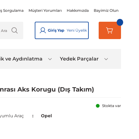
iş Sorgulama
Müşteri Yorumları
Hakkımızda
Bayimiz Olun
Giriş Yap
Yeni Üyelik
ik ve Aydınlatma
Yedek Parçalar
onrası Aks Korugu (Dış Takım)
Stokta var
yumlu Araç
Opel