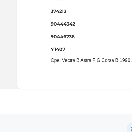
374212
90444342
90446236
Y1407
Opel Vectra B Astra F G Corsa B 1996 s
Uyumlu Araç Modelleri
Bu ürün aşağıdaki araç modelleri ile uyumludur. Satın al
Marka
M
Opel
Ve