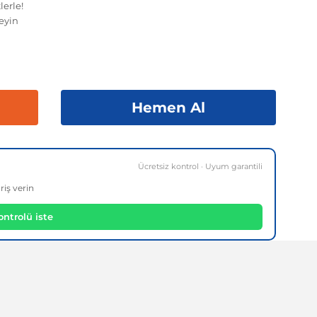
lerle!
eyin
Hemen Al
Ücretsiz kontrol · Uyum garantili
riş verin
ntrolü iste