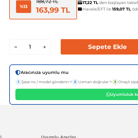
188,72 TL
17,22 TL
den başlayan taksit
%13
163,99 TL
Havale/EFT ile
159,07 TL
öd
Sepete Ekle
Aracınıza uyumlu mu
Şase no / model gönderin
Uzman doğrular
Onaylı sipa
1
2
3
Uyumluluk ko
i
Uyumlu Araçlar