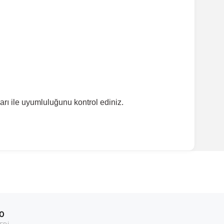
rı ile uyumluluğunu kontrol ediniz.
ırmanız tavsiye edilir.
Model Yılı
00
1995-2002