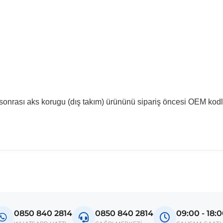
onrası aks korugu (dış takım) ürününü sipariş öncesi OEM kodla
madan önce ürün görsellerini ve OEM numaralarını aracınız ile karşılaşt
odel
0850 840 2814
0850 840 2814
09:00 - 18:
ctra B