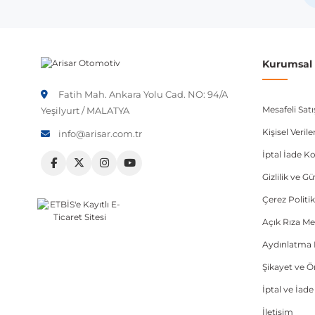
Opel
As
Opel
A
Kurumsal B
Opel
C
Fatih Mah. Ankara Yolu Cad. NO: 94/A
Not:
Araç üreticileri aynı model yılı içerisinde farklı 
Mesafeli Sat
Yeşilyurt / MALATYA
etmeniz önerilir.
Kişisel Veri
info@arisar.com.tr
İptal İade Ko
Gizlilik ve G
Çerez Politik
Açık Rıza Me
Aydınlatma 
Şikayet ve 
İptal ve İad
İletişim