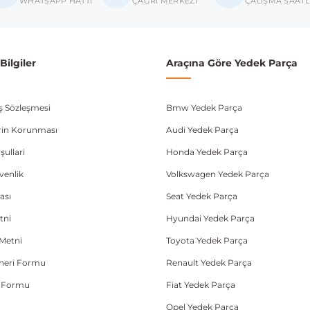
WHATSAPP HATTI
ÇAĞRI MERKEZİ
ÇALIŞMA SAATL
tra F
stra G
ilgiler
Araçına Göre Yedek Parça
orsa B
donanım ve kasa tipleri kullanabilmektedir. Sipariş vermeden önce OEM n
ış Sözleşmesi
Bmw Yedek Parça
lerin Korunması
Audi Yedek Parça
şullari
Honda Yedek Parça
üvenlik
Volkswagen Yedek Parça
ası
Seat Yedek Parça
tni
Hyundai Yedek Parça
Metni
Toyota Yedek Parça
Öneri Formu
Renault Yedek Parça
e Formu
Fiat Yedek Parça
Opel Yedek Parça