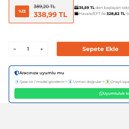
389,20 TL
35,59 TL
den başlayan taksi
%13
338,99 TL
Havale/EFT ile
328,82 TL
ö
Sepete Ekle
Aracınıza uyumlu mu
Şase no / model gönderin
Uzman doğrular
Onaylı sipa
1
2
3
Uyumluluk ko