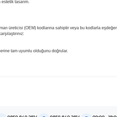
estetik tasarım.
pman üreticisi (OEM) kodlarına sahiptir veya bu kodlarla eşdeğer
rşılaştırınız:
llerine tam uyumlu olduğunu doğrular.
madan önce ürün görsellerini ve OEM numaralarını aracınız ile karşılaşt
odel
ctra B