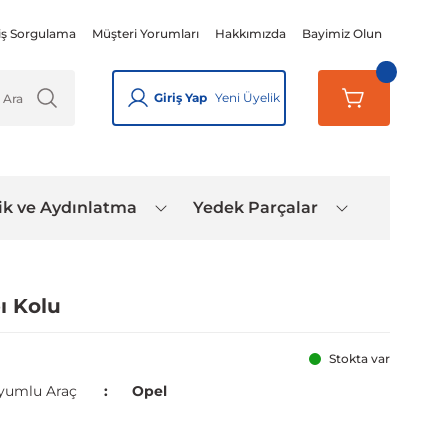
iş Sorgulama
Müşteri Yorumları
Hakkımızda
Bayimiz Olun
Giriş Yap
Yeni Üyelik
ik ve Aydınlatma
Yedek Parçalar
ı Kolu
Stokta var
yumlu Araç
Opel