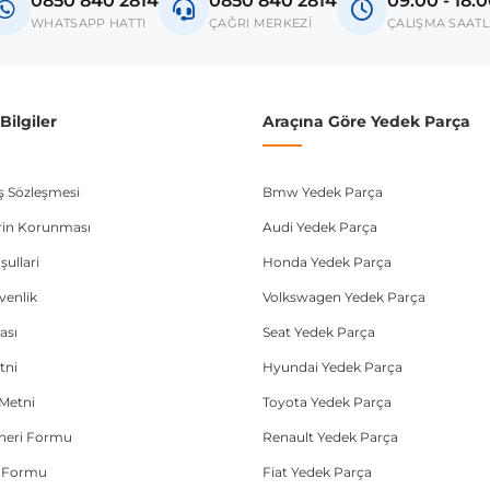
0850 840 2814
0850 840 2814
09:00 - 18:
donanım ve kasa tipleri kullanabilmektedir. Sipariş vermeden önce OEM n
WHATSAPP HATTI
ÇAĞRI MERKEZİ
ÇALIŞMA SAATL
ilgiler
Araçına Göre Yedek Parça
ış Sözleşmesi
Bmw Yedek Parça
lerin Korunması
Audi Yedek Parça
şullari
Honda Yedek Parça
üvenlik
Volkswagen Yedek Parça
ası
Seat Yedek Parça
tni
Hyundai Yedek Parça
Metni
Toyota Yedek Parça
Öneri Formu
Renault Yedek Parça
e Formu
Fiat Yedek Parça