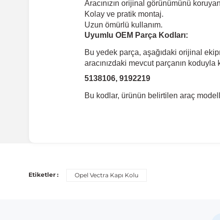
Aracınızın orijinal görünümünü koruyan 
Kolay ve pratik montaj.
Uzun ömürlü kullanım.
Uyumlu OEM Parça Kodları:
Bu yedek parça, aşağıdaki orijinal eki
aracınızdaki mevcut parçanın koduyla ka
5138106, 9192219
Bu kodlar, ürünün belirtilen araç mode
Uyumlu Araç Modelleri
Bu ürün aşağıdaki araç modelleri ile uyumludur. Satın al
Etiketler :
Opel Vectra Kapı Kolu
Marka
M
Opel
Ve