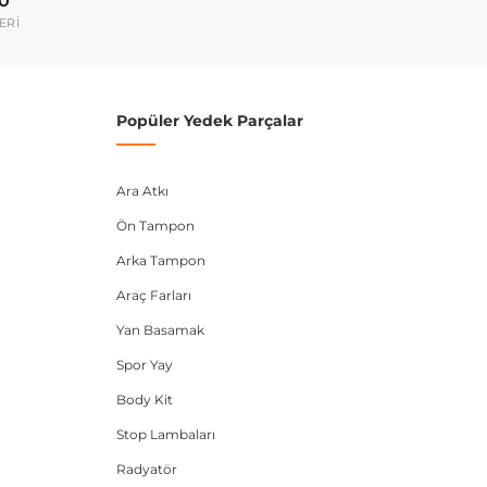
00
umarası veya şasi numarası ile uyumluluğu kontrol
ERİ
Popüler Yedek Parçalar
Ara Atkı
Ön Tampon
Arka Tampon
Araç Farları
Yan Basamak
Spor Yay
Body Kit
Stop Lambaları
Radyatör