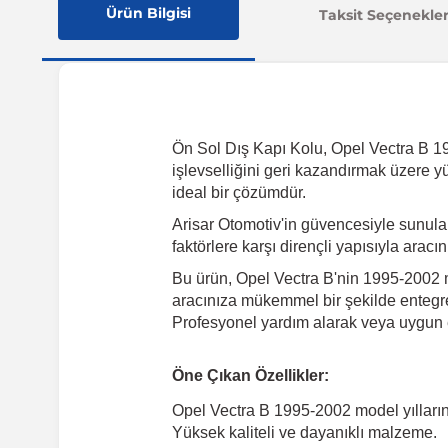
Ürün Bilgisi
Taksit Seçenekler
Ön Sol Dış Kapı Kolu, Opel Vectra B 1995
işlevselliğini geri kazandırmak üzere y
ideal bir çözümdür.
Arisar Otomotiv'in güvencesiyle sunul
faktörlere karşı dirençli yapısıyla arac
Bu ürün, Opel Vectra B'nin 1995-2002 mo
aracınıza mükemmel bir şekilde entegre 
Profesyonel yardım alarak veya uygun e
Öne Çıkan Özellikler:
Opel Vectra B 1995-2002 model yılları
Yüksek kaliteli ve dayanıklı malzeme.