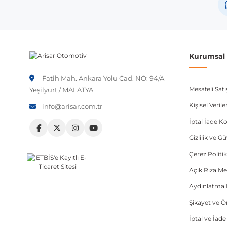
Not:
Araç üreticileri aynı model yılı içerisinde farklı 
etmeniz önerilir.
Kurumsal B
Fatih Mah. Ankara Yolu Cad. NO: 94/A
Mesafeli Sat
Yeşilyurt / MALATYA
Kişisel Veri
info@arisar.com.tr
İptal İade Ko
Gizlilik ve G
Çerez Politik
Açık Rıza Me
Aydınlatma 
Şikayet ve 
İptal ve İad