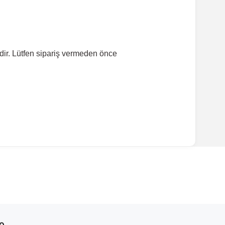
dir. Lütfen sipariş vermeden önce
ırmanız tavsiye edilir.
Model Yılı
1995-2002