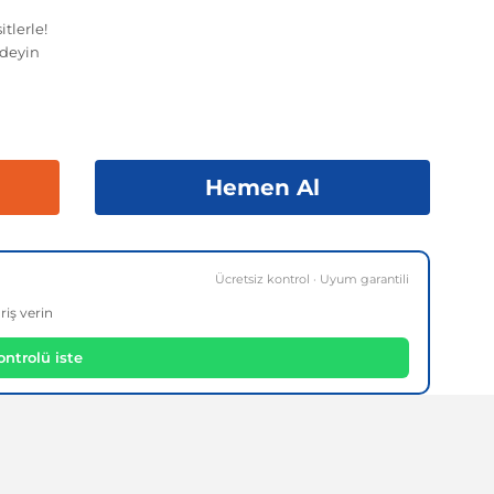
tlerle!
deyin
Hemen Al
Ücretsiz kontrol · Uyum garantili
riş verin
ntrolü iste