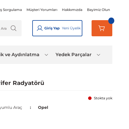
iş Sorgulama
Müşteri Yorumları
Hakkımızda
Bayimiz Olun
Giriş Yap
Yeni Üyelik
ik ve Aydınlatma
Yedek Parçalar
orifer Radyatörü
Stokta yok
yumlu Araç
Opel