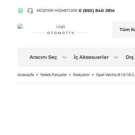
0 (850) 840 2814
MÜŞTERİ HİZMETLERİ
OTOMOTIV
Aracını Seç
İç Aksesuarlar
Dış
Anasayfa
Yedek Parçalar
Radyatör
Opel Vectra B 1.6 1.8 2