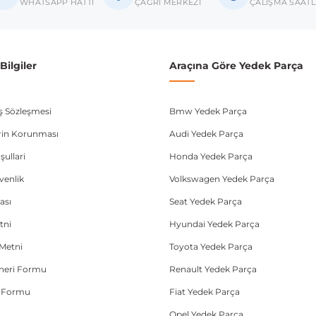
donanım ve kasa tipleri kullanabilmektedir. Sipariş vermeden önce OEM n
WHATSAPP HATTI
ÇAĞRI MERKEZİ
ÇALIŞMA SAATL
ilgiler
Araçına Göre Yedek Parça
ış Sözleşmesi
Bmw Yedek Parça
lerin Korunması
Audi Yedek Parça
şullari
Honda Yedek Parça
üvenlik
Volkswagen Yedek Parça
ası
Seat Yedek Parça
tni
Hyundai Yedek Parça
Metni
Toyota Yedek Parça
Öneri Formu
Renault Yedek Parça
e Formu
Fiat Yedek Parça
Opel Yedek Parça