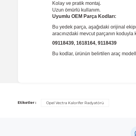
Kolay ve pratik montaj.
Uzun ömürlü kullanım.
Uyumlu OEM Parça Kodları:
Bu yedek parça, aşağıdaki orijinal eki
aracınızdaki mevcut parçanın koduyla ka
09118439, 1618164, 9118439
Bu kodlar, ürünün belirtilen araç mode
Uyumlu Araç Modelleri
Bu ürün aşağıdaki araç modelleri ile uyumludur. Satın al
Etiketler :
Opel Vectra Kalorifer Radyatörü
Marka
M
Opel
Ve