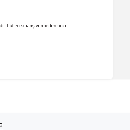
dir. Lütfen sipariş vermeden önce
ırmanız tavsiye edilir.
Model Yılı
1995-2002
00