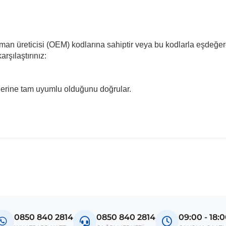
pman üreticisi (OEM) kodlarına sahiptir veya bu kodlarla eşdeğer
rşılaştırınız:
llerine tam uyumlu olduğunu doğrular.
madan önce ürün görsellerini ve OEM numaralarını aracınız ile karşılaşt
odel
ctra B
0850 840 2814
0850 840 2814
09:00 - 18: