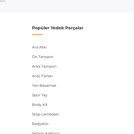
umarası veya şasi numarası ile uyumluluğu kontrol
ERİ
Popüler Yedek Parçalar
Ara Atkı
Ön Tampon
Arka Tampon
Araç Farları
Yan Basamak
Spor Yay
Body Kit
Stop Lambaları
Radyatör
Sensör & Müşür