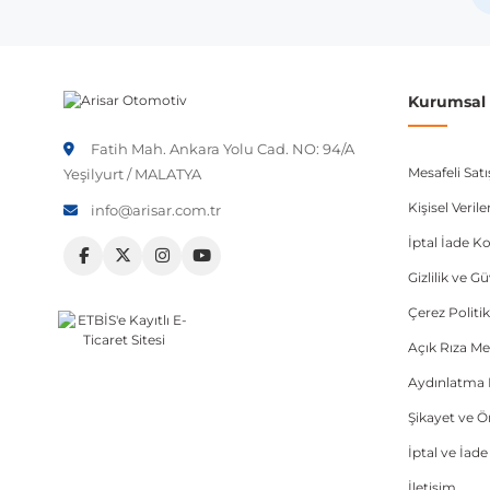
Not:
Araç üreticileri aynı model yılı içerisinde farklı 
etmeniz önerilir.
Kurumsal B
Fatih Mah. Ankara Yolu Cad. NO: 94/A
Mesafeli Sat
Yeşilyurt / MALATYA
Kişisel Veri
info@arisar.com.tr
İptal İade Ko
Gizlilik ve G
Çerez Politik
Açık Rıza Me
Aydınlatma 
Şikayet ve 
İptal ve İad
İletişim