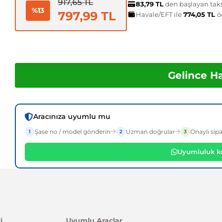
917,65 TL
83,79 TL
den başlayan taksi
%13
797,99 TL
Havale/EFT ile
774,05 TL
ö
Gelince H
Aracınıza uyumlu mu
Şase no / model gönderin
Uzman doğrular
Onaylı sipa
1
2
3
Uyumluluk ko
i
Uyumlu Araçlar