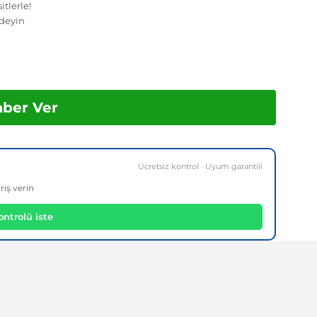
tlerle!
deyin
aber Ver
Ücretsiz kontrol · Uyum garantili
riş verin
ntrolü iste