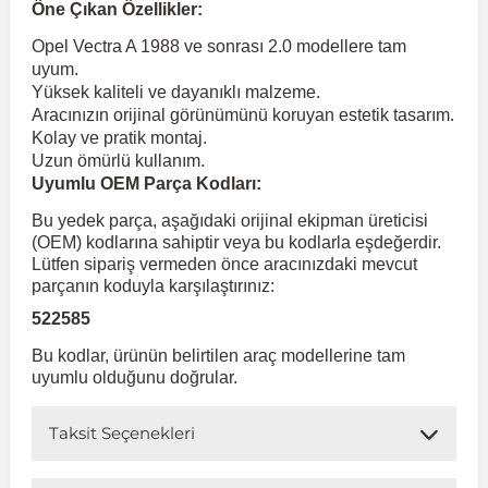
Öne Çıkan Özellikler:
Opel Vectra A 1988 ve sonrası 2.0 modellere tam
 Koruma
Volkswagen Taigo
İnsignia
Ranger
R 12
GLK Serisi X204
Jumper
Panda
i30
Skystar
Peugeot 607
uyum.
Yüksek kaliteli ve dayanıklı malzeme.
Aracınızın orijinal görünümünü koruyan estetik tasarım.
Volkswagen Teramont
Kadett
Raptor
R 19
GLS Serisi X167
Jumpy
Punto
İ40
Sunny
Peugeot Bipper
Kolay ve pratik montaj.
Uzun ömürlü kullanım.
Uyumlu OEM Parça Kodları:
Takozu
Volkswagen Tiguan
Meriva
S-Max
R 9-11
Metris
Nemo
Scudo
İoniq
Terrano
Peugeot Boxer
Bu yedek parça, aşağıdaki orijinal ekipman üreticisi
(OEM) kodlarına sahiptir veya bu kodlarla eşdeğerdir.
aza
Volkswagen Touareg
Mokka
Taunus
Safrane
ML Serisi W164
Saxo
Sedici
İx35
X-Trail
Peugeot Expert
Lütfen sipariş vermeden önce aracınızdaki mevcut
parçanın koduyla karşılaştırınız:
522585
i
en & Süspansiyon
Volkswagen Touran
Movano
Transit
Scenic
S Serisi W221
Spacetourer
Siena
İx45
Peugeot Partner
Bu kodlar, ürünün belirtilen araç modellerine tam
uyumlu olduğunu doğrular.
Volkswagen Transporter
Omega
Symbol
S Serisi W222
Xantia
Stilo
Kona
Peugeot RCZ
Taksit Seçenekleri
 & Müşür
Volkswagen Volt
Tigra
Taliant
S Serisi W223
Xsara
Talento
Lavita
Peugeot Rifter