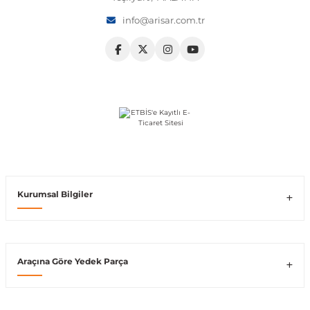
info@arisar.com.tr
Vito W639
shi
X-Class W470
t
Kurumsal Bilgiler
e
Araçına Göre Yedek Parça