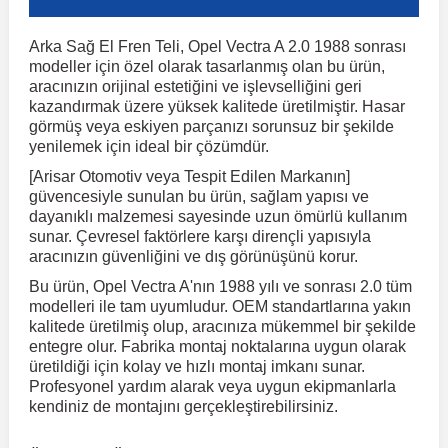
Arka Sağ El Fren Teli, Opel Vectra A 2.0 1988 sonrası
r
ç Aksesuarlar
ış Aksesuarlar
e Siren
aj & Şanzıman
Volkswagen Multivan
Corsa E 2014-2019
Audi TT
Suburban 2015-2020
Galaxy
Latitude
GLA Serisi W156
X7 Serisi
C6
Freemont
Pilot
Getz
Stonic
MX-6
NX Coupe
Peugeot 4007
Toyota Prius
Volvo XC60
modeller için özel olarak tasarlanmış olan bu ürün,
aracınızın orijinal estetiğini ve işlevselliğini geri
kazandırmak üzere yüksek kalitede üretilmiştir. Hasar
ve Kolçak Aparatları
pağı ve Ayna Sinyalleri
ar
ör
aim
Volkswagen Passat
Corsa F 2019 ve Sonrası
Tahoe 2000-2006
Grand C-Max
Master
GLA Serisi X156
Z Serisi
C8
Fullback
S2000
Grand Santa Fe
Venga
RX-8
Pathfinder
Peugeot 4008
Toyota Proace City
Volvo XC70
görmüş veya eskiyen parçanızı sorunsuz bir şekilde
yenilemek için ideal bir çözümdür.
[Arisar Otomotiv veya Tespit Edilen Markanın]
 Kılıf ve Yastık
apakları
esuarları
ve Parçaları
rünler
Volkswagen Polo
Crossland
TrailBlazer 2011 ve Sonrası
Ka
Megane 1 1995-2003
GLB Serisi X247
Cactus
Kartal
ZR-V
H1
XCeed
XC-3
Patrol
Peugeot 405
Toyota RAV4
Volvo XC90
güvencesiyle sunulan bu ürün, sağlam yapısı ve
dayanıklı malzemesi sayesinde uzun ömürlü kullanım
sunar. Çevresel faktörlere karşı dirençli yapısıyla
ıtası
ı ve Parçaları
istemi
Volkswagen Scirocco
Crossland X
Trax 2013-2022
Kuga
Megane 2 2002-2008
GLC Serisi X243
Dispatch
Linea
H100
Primastar
Peugeot 406
Toyota Tacoma
aracınızın güvenliğini ve dış görünüşünü korur.
Bu ürün, Opel Vectra A'nın 1988 yılı ve sonrası 2.0 tüm
modelleri ile tam uyumludur. OEM standartlarına yakın
o
gaj Ve Ara Atkı
şpiyel
mbası ve Parçaları
Volkswagen Sharan
Frontera
Trax 2023 ve Sonrası
Mondeo
Megane 3 2008-2016
GLC Serisi X253
DS4
Marea
H350
Primera
Peugeot 407
Toyota Venza
kalitede üretilmiş olup, aracınıza mükemmel bir şekilde
entegre olur. Fabrika montaj noktalarına uygun olarak
üretildiği için kolay ve hızlı montaj imkanı sunar.
su
sesuarları
Plaka, Bagaj Lambası
it
Volkswagen T-Cross
Grandland
Mustang
Megane 4 2016-2024
GLE Coupe Serisi C292
DS5
Mirafiori
i10
Pulsar
Peugeot 5008
Toyota Verso
Profesyonel yardım alarak veya uygun ekipmanlarla
kendiniz de montajını gerçekleştirebilirsiniz.
 Dış Trim Parçaları
Volkswagen T-Roc
Grandland X
Puma
Modus
GLE Serisi W166
DS7
Palio
i20
Qashqai
Peugeot 508
Toyota Yaris