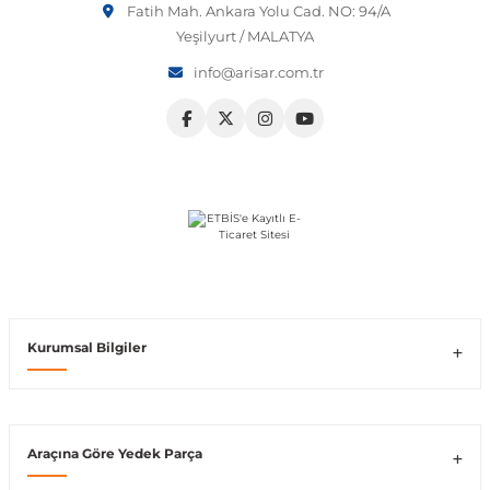
Fatih Mah. Ankara Yolu Cad. NO: 94/A
Yeşilyurt / MALATYA
info@arisar.com.tr
shi
t
e
Kurumsal Bilgiler
Araçına Göre Yedek Parça