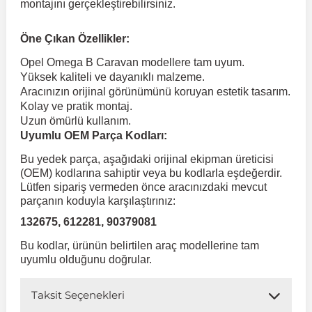
montajını gerçekleştirebilirsiniz.
 Koruma
Volkswagen Taigo
İnsignia
Ranger
R 12
GLK Serisi X204
Jumper
Panda
i30
Skystar
Peugeot 607
Öne Çıkan Özellikler:
Opel Omega B Caravan modellere tam uyum.
Yüksek kaliteli ve dayanıklı malzeme.
Volkswagen Teramont
Kadett
Raptor
R 19
GLS Serisi X167
Jumpy
Punto
İ40
Sunny
Peugeot Bipper
Aracınızın orijinal görünümünü koruyan estetik tasarım.
Kolay ve pratik montaj.
Uzun ömürlü kullanım.
Takozu
Volkswagen Tiguan
Meriva
S-Max
R 9-11
Metris
Nemo
Scudo
İoniq
Terrano
Peugeot Boxer
Uyumlu OEM Parça Kodları:
Bu yedek parça, aşağıdaki orijinal ekipman üreticisi
aza
Volkswagen Touareg
Mokka
Taunus
Safrane
ML Serisi W164
Saxo
Sedici
İx35
X-Trail
Peugeot Expert
(OEM) kodlarına sahiptir veya bu kodlarla eşdeğerdir.
Lütfen sipariş vermeden önce aracınızdaki mevcut
parçanın koduyla karşılaştırınız:
i
en & Süspansiyon
Volkswagen Touran
Movano
Transit
Scenic
S Serisi W221
Spacetourer
Siena
İx45
Peugeot Partner
132675, 612281, 90379081
Bu kodlar, ürünün belirtilen araç modellerine tam
Volkswagen Transporter
Omega
Symbol
S Serisi W222
Xantia
Stilo
Kona
Peugeot RCZ
uyumlu olduğunu doğrular.
Taksit Seçenekleri
 & Müşür
Volkswagen Volt
Tigra
Taliant
S Serisi W223
Xsara
Talento
Lavita
Peugeot Rifter