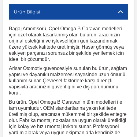
Ürün Bilgisi
r
ç Aksesuarlar
ış Aksesuarlar
e Siren
aj & Şanzıman
Volkswagen Multivan
Corsa E 2014-2019
Audi TT
Suburban 2015-2020
Galaxy
Latitude
GLA Serisi W156
X7 Serisi
C6
Freemont
Pilot
Getz
Stonic
MX-6
NX Coupe
Peugeot 4007
Toyota Prius
Volvo XC60
Bagaj Amortisörü, Opel Omega B Caravan modelleri
için özel olarak tasarlanmış olan bu ürün, aracınızın
ve Kolçak Aparatları
pağı ve Ayna Sinyalleri
ar
ör
aim
Volkswagen Passat
Corsa F 2019 ve Sonrası
Tahoe 2000-2006
Grand C-Max
Master
GLA Serisi X156
Z Serisi
C8
Fullback
S2000
Grand Santa Fe
Venga
RX-8
Pathfinder
Peugeot 4008
Toyota Proace City
Volvo XC70
orijinal estetiğini ve işlevselliğini geri kazandırmak
üzere yüksek kalitede üretilmiştir. Hasar görmüş veya
eskiyen parçanızı sorunsuz bir şekilde yenilemek için
 Kılıf ve Yastık
apakları
esuarları
ve Parçaları
rünler
Volkswagen Polo
Crossland
TrailBlazer 2011 ve Sonrası
Ka
Megane 1 1995-2003
GLB Serisi X247
Cactus
Kartal
ZR-V
H1
XCeed
XC-3
Patrol
Peugeot 405
Toyota RAV4
Volvo XC90
ideal bir çözümdür.
Arisar Otomotiv güvencesiyle sunulan bu ürün, sağlam
yapısı ve dayanıklı malzemesi sayesinde uzun ömürlü
ıtası
ı ve Parçaları
istemi
Volkswagen Scirocco
Crossland X
Trax 2013-2022
Kuga
Megane 2 2002-2008
GLC Serisi X243
Dispatch
Linea
H100
Primastar
Peugeot 406
Toyota Tacoma
kullanım sunar. Çevresel faktörlere karşı dirençli
yapısıyla aracınızın güvenliğini ve dış görünümünü
korur.
o
gaj Ve Ara Atkı
şpiyel
mbası ve Parçaları
Volkswagen Sharan
Frontera
Trax 2023 ve Sonrası
Mondeo
Megane 3 2008-2016
GLC Serisi X253
DS4
Marea
H350
Primera
Peugeot 407
Toyota Venza
Bu ürün, Opel Omega B Caravan'ın tüm modelleri ile
tam uyumludur. OEM standartlarına yakın kalitede
su
sesuarları
Plaka, Bagaj Lambası
it
üretilmiş olup, aracınıza mükemmel bir şekilde entegre
Volkswagen T-Cross
Grandland
Mustang
Megane 4 2016-2024
GLE Coupe Serisi C292
DS5
Mirafiori
i10
Pulsar
Peugeot 5008
Toyota Verso
olur. Fabrika montaj noktalarına uygun olarak üretildiği
için kolay ve hızlı montaj imkanı sunar. Profesyonel
yardım alarak veya uygun ekipmanlarla kendiniz de
 Dış Trim Parçaları
Volkswagen T-Roc
Grandland X
Puma
Modus
GLE Serisi W166
DS7
Palio
i20
Qashqai
Peugeot 508
Toyota Yaris