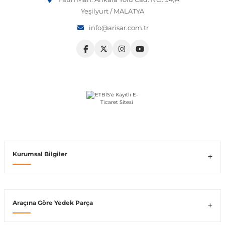
Yeşilyurt / MALATYA
Vito W639
info@arisar.com.tr
shi
X-Class W470
t
e
Kurumsal Bilgiler
Araçına Göre Yedek Parça