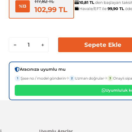
117,82 TL
10,81 TL
den başlayan taksit
%13
102,99 TL
Havale/EFT ile
99,90 TL
öde
Sepete Ekle
Aracınıza uyumlu mu
Şase no / model gönderin
Uzman doğrular
Onaylı sipa
1
2
3
Uyumluluk ko
i
Uyumlu Araçlar