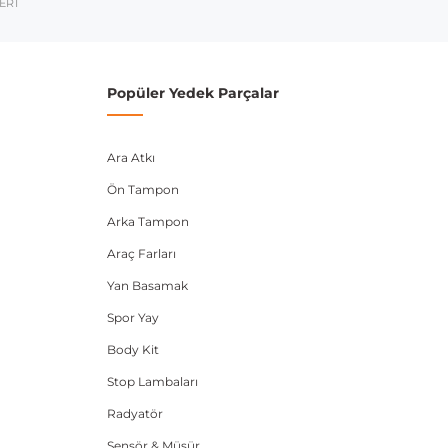
ERİ
umarası veya şasi numarası ile uyumluluğu kontrol
Popüler Yedek Parçalar
Ara Atkı
Ön Tampon
Arka Tampon
Araç Farları
Yan Basamak
Spor Yay
Body Kit
Stop Lambaları
Radyatör
Sensör & Müşür