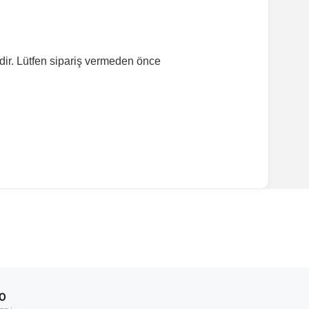
dir. Lütfen sipariş vermeden önce
ırmanız tavsiye edilir.
Model Yılı
1994-2003
00
1994-1997