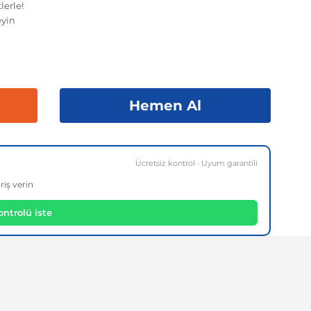
lerle!
yin
Hemen Al
Ücretsiz kontrol · Uyum garantili
riş verin
ntrolü iste