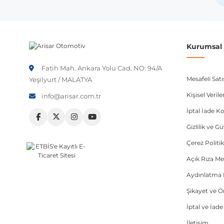
Not:
Araç üreticileri aynı model yılı içerisinde farklı 
etmeniz önerilir.
Kurumsal B
Fatih Mah. Ankara Yolu Cad. NO: 94/A
Mesafeli Sat
Yeşilyurt / MALATYA
Kişisel Veri
info@arisar.com.tr
İptal İade Ko
Gizlilik ve G
Çerez Politik
Açık Rıza Me
Aydınlatma 
Şikayet ve 
İptal ve İad
İletişim