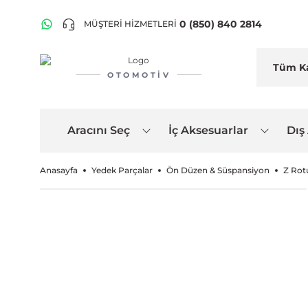
0 (850) 840 2814
MÜŞTERİ HİZMETLERİ
OTOMOTIV
Aracını Seç
İç Aksesuarlar
Dış
Anasayfa
Yedek Parçalar
Ön Düzen & Süspansiyon
Z Rotu