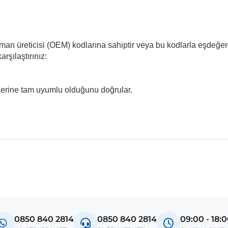
pman üreticisi (OEM) kodlarına sahiptir veya bu kodlarla eşdeğer
rşılaştırınız:
llerine tam uyumlu olduğunu doğrular.
madan önce ürün görsellerini ve OEM numaralarını aracınız ile karşılaşt
del
ega B
0850 840 2814
0850 840 2814
09:00 - 18:
ibra