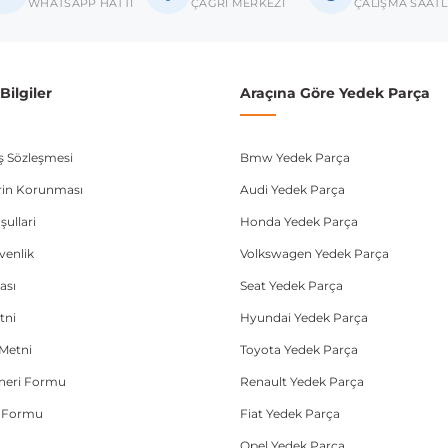
WHATSAPP HATTI
ÇAĞRI MERKEZİ
ÇALIŞMA SAATL
donanım ve kasa tipleri kullanabilmektedir. Sipariş vermeden önce OEM n
ilgiler
Araçına Göre Yedek Parça
ış Sözleşmesi
Bmw Yedek Parça
lerin Korunması
Audi Yedek Parça
şullari
Honda Yedek Parça
üvenlik
Volkswagen Yedek Parça
ası
Seat Yedek Parça
tni
Hyundai Yedek Parça
Metni
Toyota Yedek Parça
Öneri Formu
Renault Yedek Parça
e Formu
Fiat Yedek Parça
Opel Yedek Parça