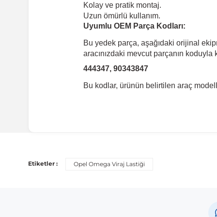
Kolay ve pratik montaj.
Uzun ömürlü kullanım.
Uyumlu OEM Parça Kodları:
Bu yedek parça, aşağıdaki orijinal eki
aracınızdaki mevcut parçanın koduyla ka
444347, 90343847
Bu kodlar, ürünün belirtilen araç mode
Uyumlu Araç Modelleri
Bu ürün aşağıdaki araç modelleri ile uyumludur. Satın al
Etiketler :
Opel Omega Viraj Lastiği
Marka
Mo
Opel
Om
Opel
Cal