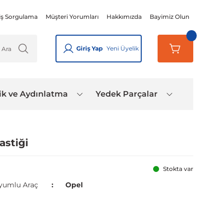
iş Sorgulama
Müşteri Yorumları
Hakkımızda
Bayimiz Olun
Giriş Yap
Yeni Üyelik
ik ve Aydınlatma
Yedek Parçalar
astiği
Stokta var
yumlu Araç
Opel