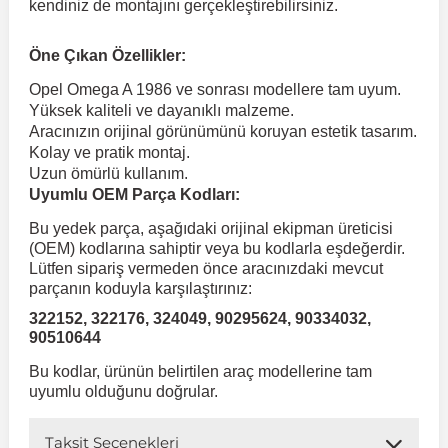
kendiniz de montajını gerçekleştirebilirsiniz.
 Koruma
Volkswagen Taigo
İnsignia
Ranger
R 12
GLK Serisi X204
Jumper
Panda
i30
Skystar
Peugeot 607
Öne Çıkan Özellikler:
Opel Omega A 1986 ve sonrası modellere tam uyum.
Yüksek kaliteli ve dayanıklı malzeme.
Volkswagen Teramont
Kadett
Raptor
R 19
GLS Serisi X167
Jumpy
Punto
İ40
Sunny
Peugeot Bipper
Aracınızın orijinal görünümünü koruyan estetik tasarım.
Kolay ve pratik montaj.
Uzun ömürlü kullanım.
Takozu
Volkswagen Tiguan
Meriva
S-Max
R 9-11
Metris
Nemo
Scudo
İoniq
Terrano
Peugeot Boxer
Uyumlu OEM Parça Kodları:
Bu yedek parça, aşağıdaki orijinal ekipman üreticisi
aza
Volkswagen Touareg
Mokka
Taunus
Safrane
ML Serisi W164
Saxo
Sedici
İx35
X-Trail
Peugeot Expert
(OEM) kodlarına sahiptir veya bu kodlarla eşdeğerdir.
Lütfen sipariş vermeden önce aracınızdaki mevcut
parçanın koduyla karşılaştırınız:
i
en & Süspansiyon
Volkswagen Touran
Movano
Transit
Scenic
S Serisi W221
Spacetourer
Siena
İx45
Peugeot Partner
322152, 322176, 324049, 90295624, 90334032,
90510644
Volkswagen Transporter
Omega
Symbol
S Serisi W222
Xantia
Stilo
Kona
Peugeot RCZ
Bu kodlar, ürünün belirtilen araç modellerine tam
uyumlu olduğunu doğrular.
 & Müşür
Volkswagen Volt
Tigra
Taliant
S Serisi W223
Xsara
Talento
Lavita
Peugeot Rifter
Taksit Seçenekleri