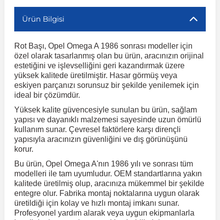
Ürün Bilgisi
r
ç Aksesuarlar
ış Aksesuarlar
e Siren
aj & Şanzıman
Volkswagen Multivan
Corsa E 2014-2019
Audi TT
Suburban 2015-2020
Galaxy
Latitude
GLA Serisi W156
X7 Serisi
C6
Freemont
Pilot
Getz
Stonic
MX-6
NX Coupe
Peugeot 4007
Toyota Prius
Volvo XC60
Rot Başı, Opel Omega A 1986 sonrası modeller için
özel olarak tasarlanmış olan bu ürün, aracınızın orijinal
ve Kolçak Aparatları
pağı ve Ayna Sinyalleri
ar
ör
aim
Volkswagen Passat
Corsa F 2019 ve Sonrası
Tahoe 2000-2006
Grand C-Max
Master
GLA Serisi X156
Z Serisi
C8
Fullback
S2000
Grand Santa Fe
Venga
RX-8
Pathfinder
Peugeot 4008
Toyota Proace City
Volvo XC70
estetiğini ve işlevselliğini geri kazandırmak üzere
yüksek kalitede üretilmiştir. Hasar görmüş veya
eskiyen parçanızı sorunsuz bir şekilde yenilemek için
 Kılıf ve Yastık
apakları
esuarları
ve Parçaları
rünler
Volkswagen Polo
Crossland
TrailBlazer 2011 ve Sonrası
Ka
Megane 1 1995-2003
GLB Serisi X247
Cactus
Kartal
ZR-V
H1
XCeed
XC-3
Patrol
Peugeot 405
Toyota RAV4
Volvo XC90
ideal bir çözümdür.
Yüksek kalite güvencesiyle sunulan bu ürün, sağlam
yapısı ve dayanıklı malzemesi sayesinde uzun ömürlü
ıtası
ı ve Parçaları
istemi
Volkswagen Scirocco
Crossland X
Trax 2013-2022
Kuga
Megane 2 2002-2008
GLC Serisi X243
Dispatch
Linea
H100
Primastar
Peugeot 406
Toyota Tacoma
kullanım sunar. Çevresel faktörlere karşı dirençli
yapısıyla aracınızın güvenliğini ve dış görünüşünü
korur.
o
gaj Ve Ara Atkı
şpiyel
mbası ve Parçaları
Volkswagen Sharan
Frontera
Trax 2023 ve Sonrası
Mondeo
Megane 3 2008-2016
GLC Serisi X253
DS4
Marea
H350
Primera
Peugeot 407
Toyota Venza
Bu ürün, Opel Omega A'nın 1986 yılı ve sonrası tüm
modelleri ile tam uyumludur. OEM standartlarına yakın
su
sesuarları
Plaka, Bagaj Lambası
it
kalitede üretilmiş olup, aracınıza mükemmel bir şekilde
Volkswagen T-Cross
Grandland
Mustang
Megane 4 2016-2024
GLE Coupe Serisi C292
DS5
Mirafiori
i10
Pulsar
Peugeot 5008
Toyota Verso
entegre olur. Fabrika montaj noktalarına uygun olarak
üretildiği için kolay ve hızlı montaj imkanı sunar.
Profesyonel yardım alarak veya uygun ekipmanlarla
 Dış Trim Parçaları
Volkswagen T-Roc
Grandland X
Puma
Modus
GLE Serisi W166
DS7
Palio
i20
Qashqai
Peugeot 508
Toyota Yaris