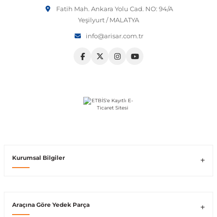
Fatih Mah. Ankara Yolu Cad. NO: 94/A
Vito W639
Yeşilyurt / MALATYA
info@arisar.com.tr
shi
X-Class W470
t
e
Kurumsal Bilgiler
Araçına Göre Yedek Parça