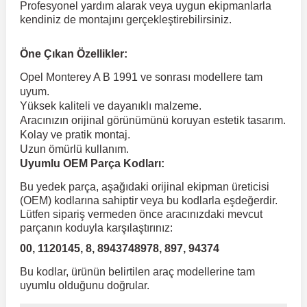
Profesyonel yardım alarak veya uygun ekipmanlarla
kendiniz de montajını gerçekleştirebilirsiniz.
 Koruma
Volkswagen Taigo
İnsignia
Ranger
R 12
GLK Serisi X204
Jumper
Panda
i30
Skystar
Peugeot 607
Öne Çıkan Özellikler:
Opel Monterey A B 1991 ve sonrası modellere tam
Volkswagen Teramont
Kadett
Raptor
R 19
GLS Serisi X167
Jumpy
Punto
İ40
Sunny
Peugeot Bipper
uyum.
Yüksek kaliteli ve dayanıklı malzeme.
Aracınızın orijinal görünümünü koruyan estetik tasarım.
Takozu
Volkswagen Tiguan
Meriva
S-Max
R 9-11
Metris
Nemo
Scudo
İoniq
Terrano
Peugeot Boxer
Kolay ve pratik montaj.
Uzun ömürlü kullanım.
Uyumlu OEM Parça Kodları:
aza
Volkswagen Touareg
Mokka
Taunus
Safrane
ML Serisi W164
Saxo
Sedici
İx35
X-Trail
Peugeot Expert
Bu yedek parça, aşağıdaki orijinal ekipman üreticisi
(OEM) kodlarına sahiptir veya bu kodlarla eşdeğerdir.
i
en & Süspansiyon
Volkswagen Touran
Movano
Transit
Scenic
S Serisi W221
Spacetourer
Siena
İx45
Peugeot Partner
Lütfen sipariş vermeden önce aracınızdaki mevcut
parçanın koduyla karşılaştırınız:
00, 1120145, 8, 8943748978, 897, 94374
Volkswagen Transporter
Omega
Symbol
S Serisi W222
Xantia
Stilo
Kona
Peugeot RCZ
Bu kodlar, ürünün belirtilen araç modellerine tam
uyumlu olduğunu doğrular.
 & Müşür
Volkswagen Volt
Tigra
Taliant
S Serisi W223
Xsara
Talento
Lavita
Peugeot Rifter