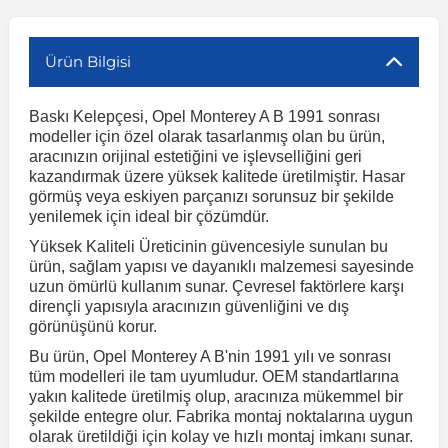
r
ç Aksesuarlar
ış Aksesuarlar
e Siren
aj & Şanzıman
Volkswagen Multivan
Corsa E 2014-2019
Audi TT
Suburban 2015-2020
Galaxy
Latitude
GLA Serisi W156
X7 Serisi
C6
Freemont
Pilot
Getz
Stonic
MX-6
NX Coupe
Peugeot 4007
Toyota Prius
Volvo XC60
Ürün Bilgisi
Baskı Kelepçesi, Opel Monterey A B 1991 sonrası
ve Kolçak Aparatları
pağı ve Ayna Sinyalleri
ar
ör
aim
Volkswagen Passat
Corsa F 2019 ve Sonrası
Tahoe 2000-2006
Grand C-Max
Master
GLA Serisi X156
Z Serisi
C8
Fullback
S2000
Grand Santa Fe
Venga
RX-8
Pathfinder
Peugeot 4008
Toyota Proace City
Volvo XC70
modeller için özel olarak tasarlanmış olan bu ürün,
aracınızın orijinal estetiğini ve işlevselliğini geri
kazandırmak üzere yüksek kalitede üretilmiştir. Hasar
 Kılıf ve Yastık
apakları
esuarları
ve Parçaları
rünler
Volkswagen Polo
Crossland
TrailBlazer 2011 ve Sonrası
Ka
Megane 1 1995-2003
GLB Serisi X247
Cactus
Kartal
ZR-V
H1
XCeed
XC-3
Patrol
Peugeot 405
Toyota RAV4
Volvo XC90
görmüş veya eskiyen parçanızı sorunsuz bir şekilde
yenilemek için ideal bir çözümdür.
Yüksek Kaliteli Üreticinin güvencesiyle sunulan bu
ıtası
ı ve Parçaları
istemi
Volkswagen Scirocco
Crossland X
Trax 2013-2022
Kuga
Megane 2 2002-2008
GLC Serisi X243
Dispatch
Linea
H100
Primastar
Peugeot 406
Toyota Tacoma
ürün, sağlam yapısı ve dayanıklı malzemesi sayesinde
uzun ömürlü kullanım sunar. Çevresel faktörlere karşı
dirençli yapısıyla aracınızın güvenliğini ve dış
o
gaj Ve Ara Atkı
şpiyel
mbası ve Parçaları
Volkswagen Sharan
Frontera
Trax 2023 ve Sonrası
Mondeo
Megane 3 2008-2016
GLC Serisi X253
DS4
Marea
H350
Primera
Peugeot 407
Toyota Venza
görünüşünü korur.
Bu ürün, Opel Monterey A B'nin 1991 yılı ve sonrası
su
sesuarları
Plaka, Bagaj Lambası
it
Volkswagen T-Cross
Grandland
Mustang
Megane 4 2016-2024
GLE Coupe Serisi C292
DS5
Mirafiori
i10
Pulsar
Peugeot 5008
Toyota Verso
tüm modelleri ile tam uyumludur. OEM standartlarına
yakın kalitede üretilmiş olup, aracınıza mükemmel bir
şekilde entegre olur. Fabrika montaj noktalarına uygun
 Dış Trim Parçaları
olarak üretildiği için kolay ve hızlı montaj imkanı sunar.
Volkswagen T-Roc
Grandland X
Puma
Modus
GLE Serisi W166
DS7
Palio
i20
Qashqai
Peugeot 508
Toyota Yaris