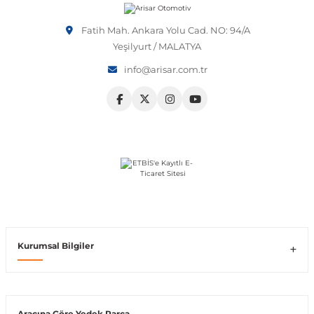
Vito W639
Fatih Mah. Ankara Yolu Cad. NO: 94/A
Yeşilyurt / MALATYA
info@arisar.com.tr
shi
X-Class W470
t
e
Kurumsal Bilgiler
Araçına Göre Yedek Parça