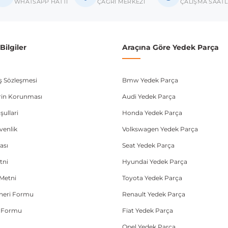
WHATSAPP HATTI
ÇAĞRI MERKEZİ
ÇALIŞMA SAATL
ilgiler
Araçına Göre Yedek Parça
ış Sözleşmesi
Bmw Yedek Parça
lerin Korunması
Audi Yedek Parça
şullari
Honda Yedek Parça
üvenlik
Volkswagen Yedek Parça
ası
Seat Yedek Parça
tni
Hyundai Yedek Parça
Metni
Toyota Yedek Parça
Öneri Formu
Renault Yedek Parça
e Formu
Fiat Yedek Parça
Opel Yedek Parça