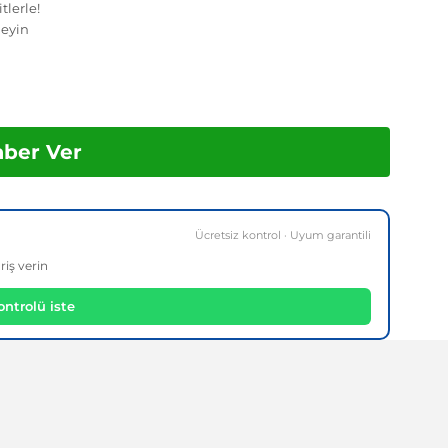
tlerle!
eyin
aber Ver
Ücretsiz kontrol · Uyum garantili
riş verin
ntrolü iste