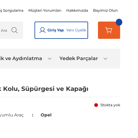
iş Sorgulama
Müşteri Yorumları
Hakkımızda
Bayimiz Olun
Giriş Yap
Yeni Üyelik
ik ve Aydınlatma
Yedek Parçalar
k Kolu, Süpürgesi ve Kapağı
Stokta yok
yumlu Araç
Opel