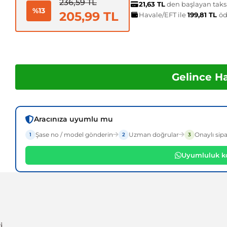
236,59 TL
21,63 TL
den başlayan taksi
%13
205,99 TL
Havale/EFT ile
199,81 TL
öd
Gelince H
Aracınıza uyumlu mu
Şase no / model gönderin
Uzman doğrular
Onaylı sipa
1
2
3
Uyumluluk ko
i