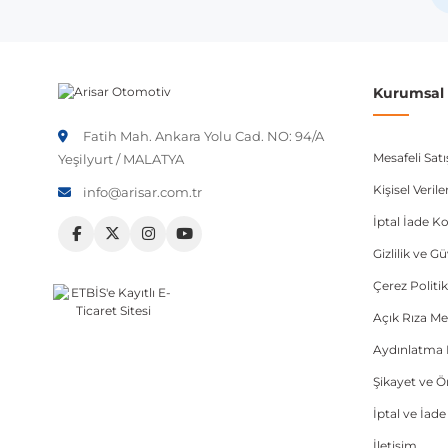
Kurumsal B
Fatih Mah. Ankara Yolu Cad. NO: 94/A
Mesafeli Sat
Yeşilyurt / MALATYA
Kişisel Veri
info@arisar.com.tr
İptal İade Ko
Gizlilik ve G
Çerez Politik
Açık Rıza Me
Aydınlatma 
Şikayet ve 
İptal ve İad
İletişim