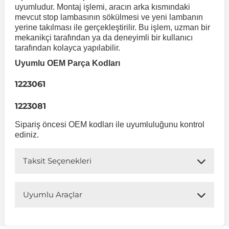
uyumludur. Montaj işlemi, aracın arka kısmındaki
mevcut stop lambasının sökülmesi ve yeni lambanın
 Koruma
Volkswagen Taigo
İnsignia
Ranger
R 12
GLK Serisi X204
Jumper
Panda
i30
Skystar
Peugeot 607
yerine takılması ile gerçekleştirilir. Bu işlem, uzman bir
mekanikçi tarafından ya da deneyimli bir kullanıcı
tarafından kolayca yapılabilir.
Volkswagen Teramont
Kadett
Raptor
R 19
GLS Serisi X167
Jumpy
Punto
İ40
Sunny
Peugeot Bipper
Uyumlu OEM Parça Kodları
1223061
Takozu
Volkswagen Tiguan
Meriva
S-Max
R 9-11
Metris
Nemo
Scudo
İoniq
Terrano
Peugeot Boxer
1223081
aza
Volkswagen Touareg
Mokka
Taunus
Safrane
ML Serisi W164
Saxo
Sedici
İx35
X-Trail
Peugeot Expert
Sipariş öncesi OEM kodları ile uyumluluğunu kontrol
ediniz.
i
en & Süspansiyon
Volkswagen Touran
Movano
Transit
Scenic
S Serisi W221
Spacetourer
Siena
İx45
Peugeot Partner
Taksit Seçenekleri
Volkswagen Transporter
Omega
Symbol
S Serisi W222
Xantia
Stilo
Kona
Peugeot RCZ
Uyumlu Araçlar
 & Müşür
Volkswagen Volt
Tigra
Taliant
S Serisi W223
Xsara
Talento
Lavita
Peugeot Rifter
Uyumlu Araç Modelleri