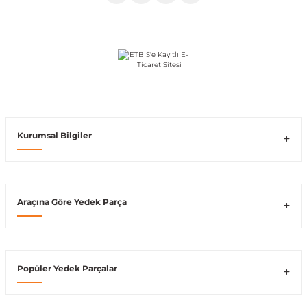
Vito W639
shi
X-Class W470
Kurumsal Bilgiler
t
e
Araçına Göre Yedek Parça
Popüler Yedek Parçalar