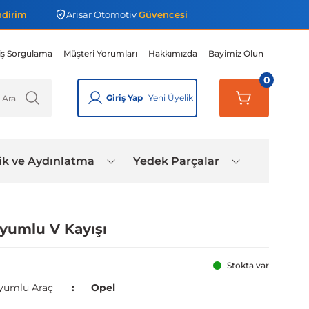
ndirim
Arisar Otomotiv
Güvencesi
iş Sorgulama
Müşteri Yorumları
Hakkımızda
Bayimiz Olun
0
Giriş Yap
Yeni Üyelik
ik ve Aydınlatma
Yedek Parçalar
Uyumlu V Kayışı
Stokta var
yumlu Araç
Opel