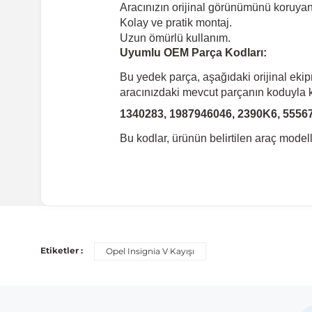
Aracınızın orijinal görünümünü koruyan 
Kolay ve pratik montaj.
Uzun ömürlü kullanım.
Uyumlu OEM Parça Kodları:
Bu yedek parça, aşağıdaki orijinal eki
aracınızdaki mevcut parçanın koduyla ka
1340283, 1987946046, 2390K6, 5556
Bu kodlar, ürünün belirtilen araç mode
Uyumlu Araç Modelleri
Bu ürün aşağıdaki araç modelleri ile uyumludur. Satın al
Etiketler :
Opel Insignia V Kayışı
Marka
Opel