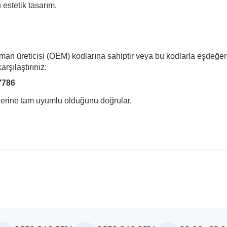
estetik tasarım.
pman üreticisi (OEM) kodlarına sahiptir veya bu kodlarla eşdeğer
rşılaştırınız:
7786
llerine tam uyumlu olduğunu doğrular.
madan önce ürün görsellerini ve OEM numaralarını aracınız ile karşılaşt
Model
Insignia