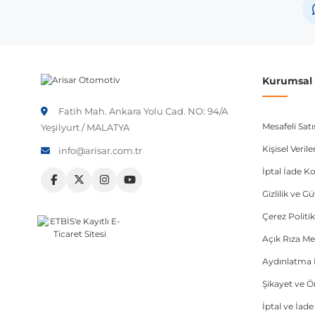
Not:
Araç üreticileri aynı model yılı içerisinde farklı 
etmeniz önerilir.
Kurumsal B
Fatih Mah. Ankara Yolu Cad. NO: 94/A
Mesafeli Sat
Yeşilyurt / MALATYA
Kişisel Veri
info@arisar.com.tr
İptal İade Ko
Gizlilik ve G
Çerez Politik
Açık Rıza Me
Aydınlatma 
Şikayet ve 
İptal ve İad