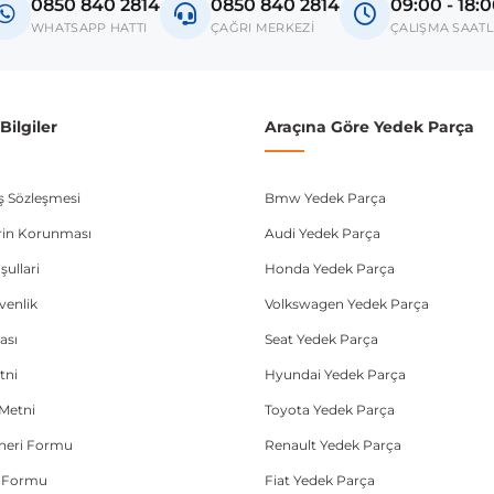
0850 840 2814
0850 840 2814
09:00 - 18:
donanım ve kasa tipleri kullanabilmektedir. Sipariş vermeden önce OEM n
WHATSAPP HATTI
ÇAĞRI MERKEZİ
ÇALIŞMA SAATL
ilgiler
Araçına Göre Yedek Parça
ış Sözleşmesi
Bmw Yedek Parça
lerin Korunması
Audi Yedek Parça
şullari
Honda Yedek Parça
üvenlik
Volkswagen Yedek Parça
ası
Seat Yedek Parça
tni
Hyundai Yedek Parça
Metni
Toyota Yedek Parça
Öneri Formu
Renault Yedek Parça
e Formu
Fiat Yedek Parça