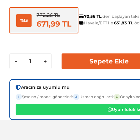
772,26 TL
70,56 TL
den başlayan taksi
%13
671,99 TL
Havale/EFT ile
651,83 TL
öd
Sepete Ekle
Aracınıza uyumlu mu
Şase no / model gönderin
Uzman doğrular
Onaylı sipa
1
2
3
Uyumluluk ko