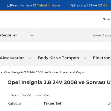
Kredi Kartına
12 Taksit İmkanı
Havale/EFT'ye
%3 Ek İ
Sipar
 Aksesuarlar
Body Kit ve Tampon
Elektron
Opel Insignia 2.8 24V 2008 ve Sonrası Uyumlu V Kayışı
Opel Insignia 2.8 24V 2008 ve Sonrası 
Yorum Yap/Yorumları Oku
Kategori
Triger Seti
U