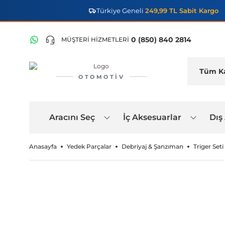
Türkiye Geneli
249,99 TL Sabit Kargo
0 (850) 840 2814
MÜŞTERİ HİZMETLERİ
OTOMOTIV
Aracını Seç
İç Aksesuarlar
Dış
Anasayfa
Yedek Parçalar
Debriyaj & Şanzıman
Triger Seti