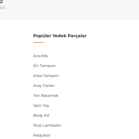
00
umarası veya şasi numarası ile uyumluluğu kontrol
ERİ
Popüler Yedek Parçalar
Ara Atkı
Ön Tampon
Arka Tampon
Araç Farları
Yan Basamak
Spor Yay
Body Kit
Stop Lambaları
Radyatör