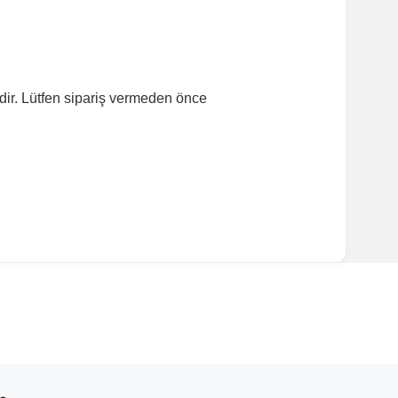
dir. Lütfen sipariş vermeden önce
ırmanız tavsiye edilir.
Model Yılı
2008-2017