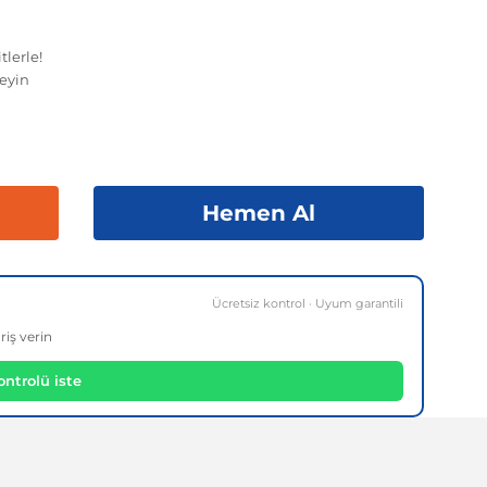
tlerle!
eyin
Hemen Al
Ücretsiz kontrol · Uyum garantili
riş verin
ntrolü iste