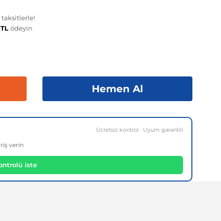
aksitlerle!
 TL
ödeyin
Hemen Al
Ücretsiz kontrol · Uyum garantili
riş verin
ntrolü iste