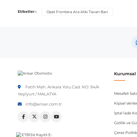
Etiketler :
Opel Frontera Ara Atkı Tavan Barı
Kurumsal B
Fatih Mah. Ankara Yolu Cad. NO: 94/A
Mesafeli Sat
Yeşilyurt / MALATYA
Kişisel Veri
info@arisar.com.tr
İptal İade Ko
Gizlilik ve G
Çerez Politik