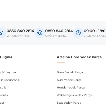
0850 840 2814
0850 840 2814
09:00 - 18:
WHATSAPP HATTI
ÇAĞRI MERKEZİ
ÇALIŞMA SAATL
ilgiler
Araçına Göre Yedek Parça
ış Sözleşmesi
Bmw Yedek Parça
lerin Korunması
Audi Yedek Parça
şullari
Honda Yedek Parça
üvenlik
Volkswagen Yedek Parça
ası
Seat Yedek Parça