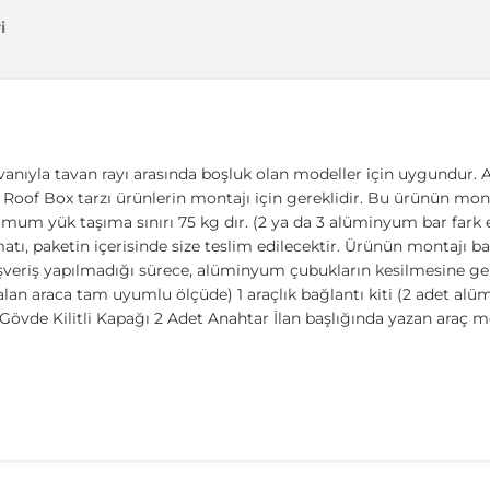
i
vanıyla tavan rayı arasında boşluk olan modeller için uygundur. A
ıcı, Roof Box tarzı ürünlerin montajı için gereklidir. Bu ürünün mont
imum yük taşıma sınırı 75 kg dır. (2 ya da 3 alüminyum bar fark et
 paketin içerisinde size teslim edilecektir. Ürünün montajı basit
ışveriş yapılmadığı sürece, alüminyum çubukların kesilmesine ger
lan araca tam uyumlu ölçüde) 1 araçlık bağlantı kiti (2 adet al
övde Kilitli Kapağı 2 Adet Anahtar İlan başlığında yazan araç m