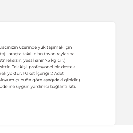
racınızın üzerinde yük taşımak için
ajı, araçta takılı olan tavan raylarına
meksizin, yasal sınır 75 kg dır.)
tir. Tek kişi, profesyonel bir destek
ek yoktur. Paket İçeriği 2 Adet
üminyum çubuğa göre aşağıdaki gibidir.)
odeline uygun yardımcı bağlantı kiti.