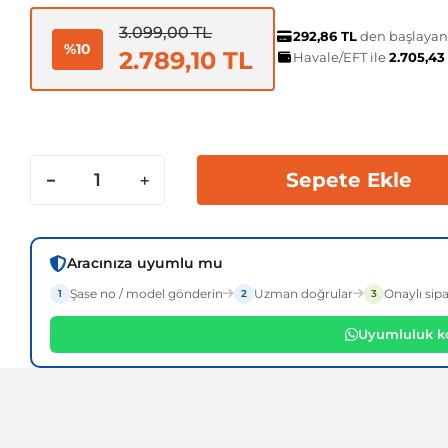
3.099,00 TL
292,86 TL
den başlayan t
%10
2.789,10 TL
Havale/EFT ile
2.705,43
Sepete Ekle
Aracınıza uyumlu mu
Şase no / model gönderin
Uzman doğrular
Onaylı sipa
1
2
3
Uyumluluk ko