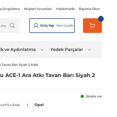
iş Sorgulama
Müşteri Yorumları
Hakkımızda
Bayimiz Olun
Giriş Yap
Yeni Üyelik
ik ve Aydınlatma
Yedek Parçalar
ı Tavan Barı Siyah 2 Adet
u ACE-1 Ara Atkı Tavan Barı Siyah 2
Stokta var
yumlu Araç
Opel