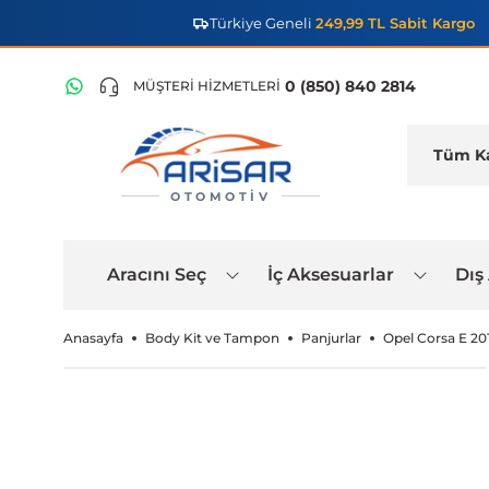
Türkiye Geneli
249,99 TL Sabit Kargo
0 (850) 840 2814
MÜŞTERİ HİZMETLERİ
OTOMOTIV
Aracını Seç
İç Aksesuarlar
Dış
Anasayfa
Body Kit ve Tampon
Panjurlar
Opel Corsa E 20