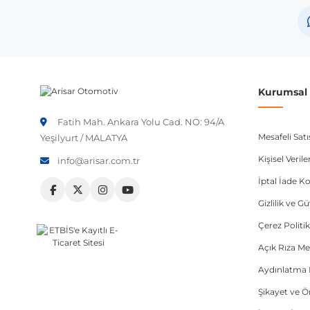
Not:
Araç üreticileri aynı model yılı içerisinde farklı 
etmeniz önerilir.
Kurumsal B
Fatih Mah. Ankara Yolu Cad. NO: 94/A
Mesafeli Sat
Yeşilyurt / MALATYA
Kişisel Veri
info@arisar.com.tr
İptal İade Ko
Gizlilik ve G
Çerez Politik
Açık Rıza Me
Aydınlatma 
Şikayet ve 