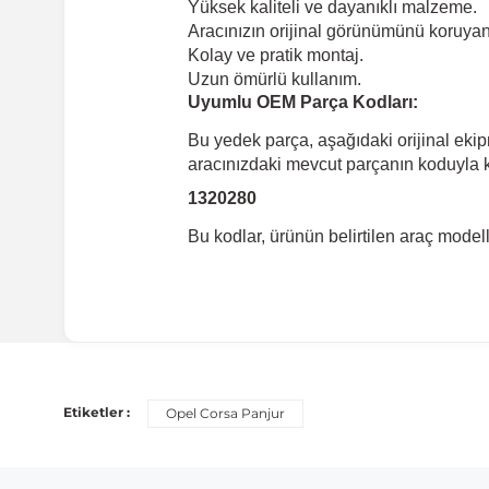
Yüksek kaliteli ve dayanıklı malzeme.
Aracınızın orijinal görünümünü koruyan 
Kolay ve pratik montaj.
Uzun ömürlü kullanım.
Uyumlu OEM Parça Kodları:
Bu yedek parça, aşağıdaki orijinal eki
aracınızdaki mevcut parçanın koduyla ka
1320280
Bu kodlar, ürünün belirtilen araç mode
Uyumlu Araç Modelleri
Bu ürün aşağıdaki araç modelleri ile uyumludur. Satın al
Etiketler :
Opel Corsa Panjur
Marka
Opel
C