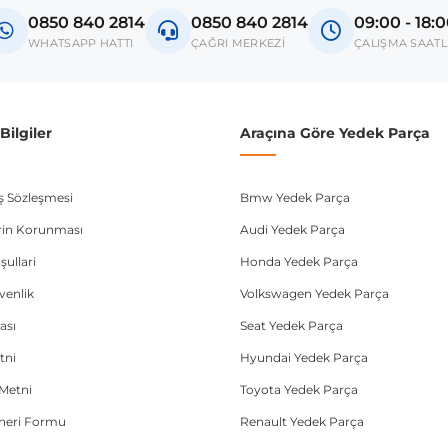
0850 840 2814
0850 840 2814
09:00 - 18:
donanım ve kasa tipleri kullanabilmektedir. Sipariş vermeden önce OEM n
WHATSAPP HATTI
ÇAĞRI MERKEZİ
ÇALIŞMA SAATL
ilgiler
Araçına Göre Yedek Parça
ış Sözleşmesi
Bmw Yedek Parça
lerin Korunması
Audi Yedek Parça
şullari
Honda Yedek Parça
üvenlik
Volkswagen Yedek Parça
ası
Seat Yedek Parça
tni
Hyundai Yedek Parça
Metni
Toyota Yedek Parça
Öneri Formu
Renault Yedek Parça