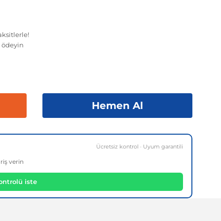
ksitlerle!
L
ödeyin
Hemen Al
Ücretsiz kontrol · Uyum garantili
riş verin
ntrolü iste