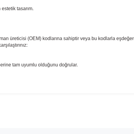
estetik tasarım.
pman üreticisi (OEM) kodlarına sahiptir veya bu kodlarla eşdeğer
rşılaştırınız:
llerine tam uyumlu olduğunu doğrular.
madan önce ürün görsellerini ve OEM numaralarını aracınız ile karşılaşt
Model
orsa E