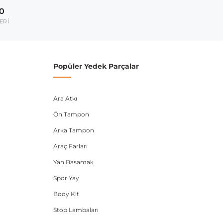
00
umarası veya şasi numarası ile uyumluluğu kontrol
ERİ
Popüler Yedek Parçalar
Ara Atkı
Ön Tampon
Arka Tampon
Araç Farları
Yan Basamak
Spor Yay
Body Kit
Stop Lambaları