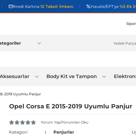
Kredi Kartına
12 Taksit İmkanı
Havale/EFT'ye
%3 Ek İ
Sipar
 Aksesuarlar
Body Kit ve Tampon
Elektron
15-2019 Uyumlu Panjur
Opel Corsa E 2015-2019 Uyumlu Panjur
Yorum Yap/Yorumları Oku
Kategori
Panjurlar
U