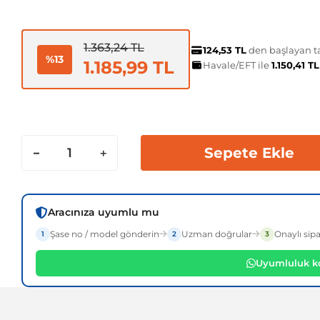
1.363,24 TL
124,53 TL
den başlayan ta
%13
1.185,99 TL
Havale/EFT ile
1.150,41 T
Sepete Ekle
Aracınıza uyumlu mu
Şase no / model gönderin
Uzman doğrular
Onaylı sipa
1
2
3
Uyumluluk ko