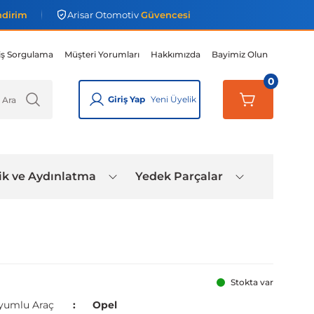
ndirim
Arisar Otomotiv
Güvencesi
iş Sorgulama
Müşteri Yorumları
Hakkımızda
Bayimiz Olun
0
Giriş Yap
Yeni Üyelik
ik ve Aydınlatma
Yedek Parçalar
Stokta var
yumlu Araç
Opel