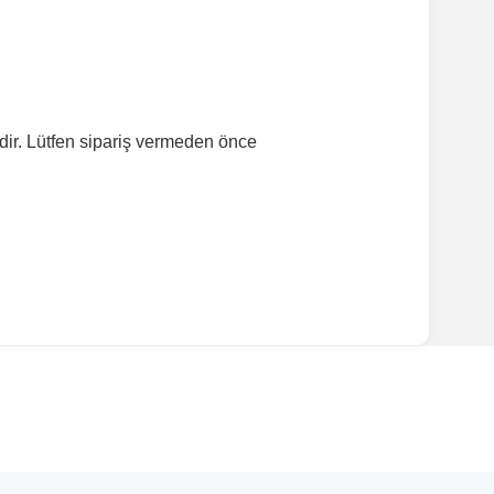
dir. Lütfen sipariş vermeden önce
ırmanız tavsiye edilir.
Model Yılı
2015-2019