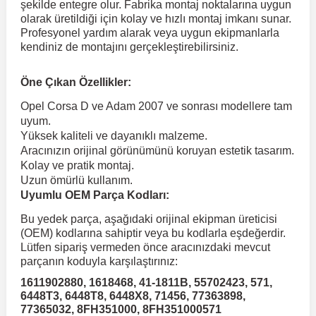
şekilde entegre olur. Fabrika montaj noktalarına uygun
olarak üretildiği için kolay ve hızlı montaj imkanı sunar.
Profesyonel yardım alarak veya uygun ekipmanlarla
 Koruma
Volkswagen Taigo
İnsignia
Ranger
R 12
GLK Serisi X204
Jumper
Panda
i30
Skystar
Peugeot 607
kendiniz de montajını gerçekleştirebilirsiniz.
Volkswagen Teramont
Kadett
Raptor
R 19
GLS Serisi X167
Jumpy
Punto
İ40
Sunny
Peugeot Bipper
Öne Çıkan Özellikler:
Opel Corsa D ve Adam 2007 ve sonrası modellere tam
uyum.
Takozu
Volkswagen Tiguan
Meriva
S-Max
R 9-11
Metris
Nemo
Scudo
İoniq
Terrano
Peugeot Boxer
Yüksek kaliteli ve dayanıklı malzeme.
Aracınızın orijinal görünümünü koruyan estetik tasarım.
Kolay ve pratik montaj.
aza
Volkswagen Touareg
Mokka
Taunus
Safrane
ML Serisi W164
Saxo
Sedici
İx35
X-Trail
Peugeot Expert
Uzun ömürlü kullanım.
Uyumlu OEM Parça Kodları:
i
en & Süspansiyon
Volkswagen Touran
Movano
Transit
Scenic
S Serisi W221
Spacetourer
Siena
İx45
Peugeot Partner
Bu yedek parça, aşağıdaki orijinal ekipman üreticisi
(OEM) kodlarına sahiptir veya bu kodlarla eşdeğerdir.
Lütfen sipariş vermeden önce aracınızdaki mevcut
Volkswagen Transporter
Omega
Symbol
S Serisi W222
Xantia
Stilo
Kona
Peugeot RCZ
parçanın koduyla karşılaştırınız:
1611902880, 1618468, 41-1811B, 55702423, 571,
6448T3, 6448T8, 6448X8, 71456, 77363898,
 & Müşür
Volkswagen Volt
Tigra
Taliant
S Serisi W223
Xsara
Talento
Lavita
Peugeot Rifter
77365032, 8FH351000, 8FH351000571