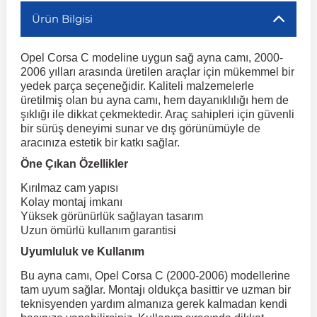
Kuga
Linea
H100
Dispatch
Primastar
Peugeot 406
Toyota Tacoma
GLC Serisi X243
Volkswagen 
Megane 2
Ürün Bilgisi
TrailBlaz
Corsa F 2019 ve Sonrası
e Siren
Sonrası
r
ç Aksesuarlar
ış Aksesuarlar
aj & Şanzıman
Audi TT
Volvo XC90
DS4
H350
Marea
Primera
Mondeo
Peugeot 407
Toyota Venza
GLC Serisi X253
Volkswagen 
Megane 3
Opel Corsa C modeline uygun sağ ayna camı, 2000-
Trax 2013-2022
eflektör
2006 yılları arasında üretilen araçlar için mükemmel bir
Crossland
i10
DS5
Pulsar
Mirafiori
Mustang
Toyota Verso
Peugeot 5008
Volkswagen 
Megane 4
GLE Coupe
ve Kolçak Aparatları
pağı ve Ayna Sinyalleri
ar
aim
yedek parça seçeneğidir. Kaliteli malzemelerle
üretilmiş olan bu ayna camı, hem dayanıklılığı hem de
Trax 2023 v
Sinyal ve Parçaları
şıklığı ile dikkat çekmektedir. Araç sahipleri için güvenli
Crossland X
i20
DS7
Palio
Puma
Modus
Qashqai
Toyota Yaris
Peugeot 508
GLE Serisi W16
Volkswagen T
Diğer Ürünler
Ayna Kapakları
bir sürüş deneyimi sunar ve dış görünümüyle de
 Kılıf ve Yastık
esuarları
Sis Farı ve Parçaları
aracınıza estetik bir katkı sağlar.
i30
R 12
Panda
Jumper
Ranger
Skystar
Peugeot 607
GLK Serisi X204
Volkswagen Ta
Bagaj Çıtası
Frontera
Öne Çıkan Özellikler
istemi
Stop Lambası ve
Parçaları
Kırılmaz cam yapısı
İ40
R 19
Punto
Jumpy
Sunny
Raptor
Peugeot Bipper
GLS Serisi X167
Volkswage
gaj Ve Ara Atkı
Kolay montaj imkanı
Grandland
Yüksek görünürlük sağlayan tasarım
o
şpiyel
Tavan, Plaka, Bagaj
İoniq
Nemo
Metris
Scudo
S-Max
R 9-11
Terrano
Peugeot Boxer
Volkswagen 
Uzun ömürlü kullanım garantisi
Lambası
sesuarları
Uyumluluk ve Kullanım
Grandland X
it
İx35
Saxo
Sedici
X-Trail
Taunus
Safrane
Peugeot Expert
ML Serisi W164
Volkswagen
su
Bu ayna camı, Opel Corsa C (2000-2006) modellerine
tam uyum sağlar. Montajı oldukça basittir ve uzman bir
İx45
Siena
Scenic
Transit
Spacetourer
S Serisi W221
Peugeot Partner
Volkswagen 
İnsignia
 Dış Trim Parçaları
teknisyenden yardım almanıza gerek kalmadan kendi