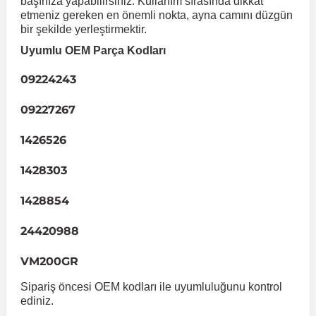
başınıza yapabilirsiniz. Kullanım sırasında dikkat
Volkswag
Stilo
Kona
Xantia
Symbol
Peugeot RCZ
S Serisi W222
etmeniz gereken en önemli nokta, ayna camını düzgün
Transport
Kadett
 Koruma
bir şekilde yerleştirmektir.
Xsara
Lavita
Taliant
Talento
S Serisi W223
Peugeot Rifter
Uyumlu OEM Parça Kodları
Volkswagen Volt
Meriva
09224243
Matrix
Tempra
Talisman
SLK Serisi R172
09227267
Mokka
Takozu
Tipo
Toros
Santa Fe
SLK Serisi R173
1426526
Uno
Trafic
Sonata
Sprinter
Muhafaza
Movano
1428303
Starex
Twingo
V Class
en & Süspansiyon
1428854
Omega
i
Viano
Tucson
24420988
Tigra
Vito W447
VM200GR
 & Müşür
Sipariş öncesi OEM kodları ile uyumluluğunu kontrol
Vectra A 1988-1995
Vito W638
ediniz.