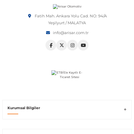
Fatih Mah. Ankara Yolu Cad. NO: 94/A
Yeşilyurt / MALATYA
shi
info@arisar.com.tr
t
e
Kurumsal Bilgiler