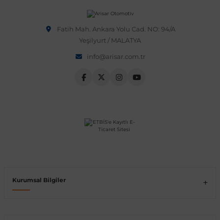
Vito W639
Fatih Mah. Ankara Yolu Cad. NO: 94/A
Yeşilyurt / MALATYA
shi
X-Class W470
info@arisar.com.tr
t
e
Kurumsal Bilgiler