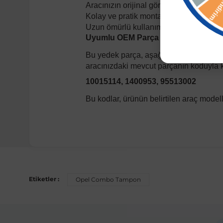
Aracınızın orijinal görünümünü koruyan 
Kolay ve pratik montaj.
Uzun ömürlü kullanım.
Uyumlu OEM Parça Kodları:
Bu yedek parça, aşağıdaki orijinal eki
aracınızdaki mevcut parçanın koduyla ka
10015114, 1400953, 95513002
Bu kodlar, ürünün belirtilen araç mode
Uyumlu Araç Modelleri
Bu ürün aşağıdaki araç modelleri ile uyumludur. Satın al
Etiketler :
Opel Combo Tampon
Marka
Mo
Opel
Co