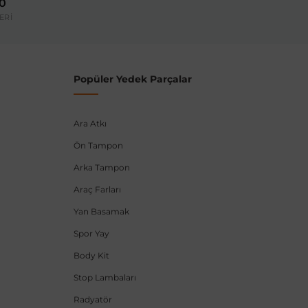
00
umarası veya şasi numarası ile uyumluluğu kontrol
ERİ
Popüler Yedek Parçalar
Ara Atkı
Ön Tampon
Arka Tampon
Araç Farları
Yan Basamak
Spor Yay
Body Kit
Stop Lambaları
Radyatör