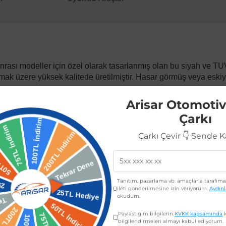
sı modeller için özel olarak tasarlanmış olan bu siyah ve TUV b
dırmak üzere yüksek kalitede üretilmiştir. Hasar görmüş veya eski
Arisar Otomotiv
 bu ürün, sağlam yapısı ve dayanıklı malzemesi sayesinde uzun 
ınızın güvenliğini ve dış görünüşünü korur.
Çarkı
onrası tüm modelleri ile tam uyumludur. OEM standartlarına yakı
Çarkı Çevir 👇 Sende 
ika montaj noktalarına uygun olarak üretildiği için kolay ve hız
endiniz de montajını gerçekleştirebilirsiniz.
Tanıtım, pazarlama vb. amaçlarla tarafıma 
ileti gönderilmesine izin veriyorum.
Aydın
okudum.
e tam uyum.
Paylaştığım bilgilerin
KVKK kapsamında
k
bilgilendirmeleri almayı kabul ediyorum.