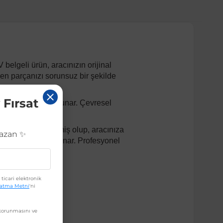
elgeli ürün, aracınızın orijinal
yen parçanızı sorunsuz bir şekilde
 Fırsat
ömürlü kullanım sunar. Çevresel
n kalitede üretilmiş olup, aracınıza
Kazan ✨
lı montaj imkanı sunar. Profesyonel
ticari elektronik
latma Metni
'ni
orunmasını ve