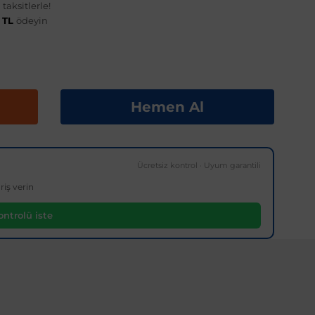
taksitlerle!
2 TL
ödeyin
Hemen Al
Ücretsiz kontrol · Uyum garantili
riş verin
ntrolü iste