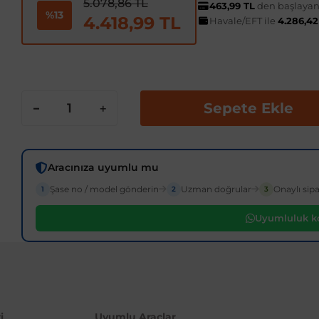
5.078,86 TL
463,99 TL
den başlayan 
%13
4.418,99 TL
Havale/EFT ile
4.286,4
Sepete Ekle
Aracınıza uyumlu mu
Şase no / model gönderin
Uzman doğrular
Onaylı sipa
1
2
3
Uyumluluk ko
i
Uyumlu Araçlar