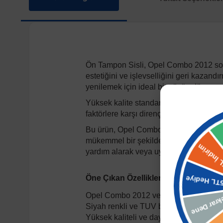
Ön Tampon Sisli, Opel Combo 2012 sonra
estetiğini ve işlevselliğini geri kazan
yenilemek için ideal bir çözümdür.
Yüksek kalite standartlarında sunulan
faktörlere karşı dirençli yapısıyla arac
Bu ürün, Opel Combo'nun 2012 yılı ve s
mükemmel bir şekilde entegre olur. Fabr
yardım alarak veya uygun ekipmanlarla k
Öne Çıkan Özellikler:
Opel Combo 2012 ve sonrası modeller
Siyah renkli ve TUV belgeli.
Yüksek kaliteli ve dayanıklı malzeme.