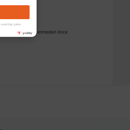
 avantajı yaka
dir. Lütfen sipariş vermeden önce
yuddy
ırmanız tavsiye edilir.
Model Yılı
2011-2018