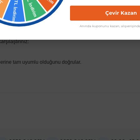
estetik tasarım.
Çevir Kazan
Anında kuponunu kazan, alışverişinde
pman üreticisi (OEM) kodlarına sahiptir veya bu kodlarla eşdeğer
rşılaştırınız:
llerine tam uyumlu olduğunu doğrular.
madan önce ürün görsellerini ve OEM numaralarını aracınız ile karşılaşt
del
mbo D