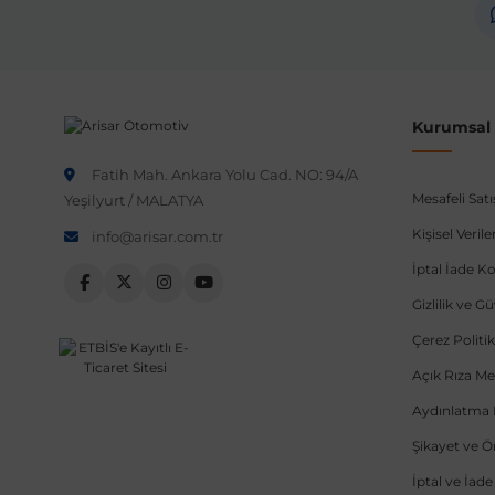
Not:
Araç üreticileri aynı model yılı içerisinde farklı 
etmeniz önerilir.
Kurumsal B
Fatih Mah. Ankara Yolu Cad. NO: 94/A
Mesafeli Sat
Yeşilyurt / MALATYA
Kişisel Veri
info@arisar.com.tr
İptal İade Ko
Gizlilik ve G
Çerez Politik
Açık Rıza Me
Aydınlatma 
Şikayet ve 
İptal ve İad