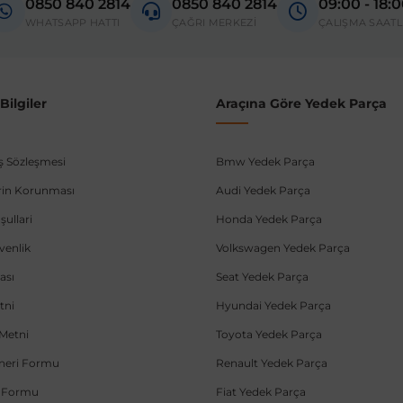
0850 840 2814
0850 840 2814
09:00 - 18:
donanım ve kasa tipleri kullanabilmektedir. Sipariş vermeden önce OEM n
WHATSAPP HATTI
ÇAĞRI MERKEZİ
ÇALIŞMA SAATL
ilgiler
Araçına Göre Yedek Parça
ış Sözleşmesi
Bmw Yedek Parça
lerin Korunması
Audi Yedek Parça
şullari
Honda Yedek Parça
üvenlik
Volkswagen Yedek Parça
ası
Seat Yedek Parça
tni
Hyundai Yedek Parça
Metni
Toyota Yedek Parça
Öneri Formu
Renault Yedek Parça
e Formu
Fiat Yedek Parça