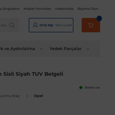
iş Sorgulama
Müşteri Yorumları
Hakkımızda
Bayimiz Olun
Giriş Yap
Yeni Üyelik
ik ve Aydınlatma
Yedek Parçalar
Sisli Siyah TUV Belgeli
Stokta var
yumlu Araç
Opel