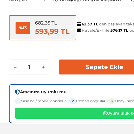
682,35 TL
62,37 TL
den başlayan taksi
%13
593,99 TL
Havale/EFT ile
576,17 TL
öd
Sepete Ekle
Aracınıza uyumlu mu
Şase no / model gönderin
Uzman doğrular
Onaylı sipa
1
2
3
Uyumluluk ko