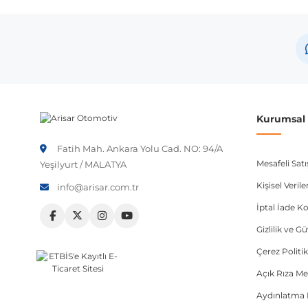
Opel
Co
Not:
Araç üreticileri aynı model yılı içerisinde farklı 
etmeniz önerilir.
Kurumsal B
Fatih Mah. Ankara Yolu Cad. NO: 94/A
Mesafeli Sat
Yeşilyurt / MALATYA
Kişisel Veri
info@arisar.com.tr
İptal İade Ko
Gizlilik ve G
Çerez Politik
Açık Rıza Me
Aydınlatma 