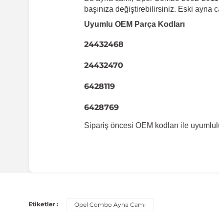
başınıza değiştirebilirsiniz. Eski ayna c
Uyumlu OEM Parça Kodları
24432468
24432470
6428119
6428769
Sipariş öncesi OEM kodları ile uyumlul
Uyumlu Araç Modelleri
Bu ürün aşağıdaki araç modelleri ile uyumludur. Satın al
Etiketler :
Opel Combo Ayna Camı
Marka
Mo