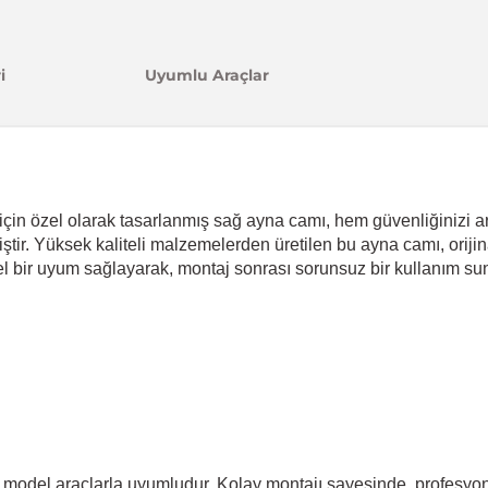
i
Uyumlu Araçlar
n özel olarak tasarlanmış sağ ayna camı, hem güvenliğinizi ar
. Yüksek kaliteli malzemelerden üretilen bu ayna camı, orijinal p
 bir uyum sağlayarak, montaj sonrası sorunsuz bir kullanım sun
odel araçlarla uyumludur. Kolay montajı sayesinde, profesyon