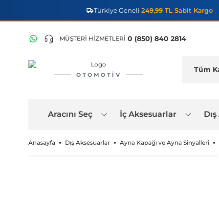
Türkiye Geneli
249,99 TL Sabit Kargo
0 (850) 840 2814
MÜŞTERİ HİZMETLERİ
OTOMOTIV
Aracını Seç
İç Aksesuarlar
Dış
Anasayfa
Dış Aksesuarlar
Ayna Kapağı ve Ayna Sinyalleri