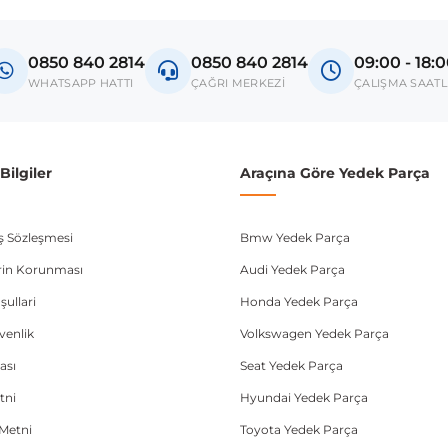
mbo C
0850 840 2814
0850 840 2814
09:00 - 18:
donanım ve kasa tipleri kullanabilmektedir. Sipariş vermeden önce OEM n
WHATSAPP HATTI
ÇAĞRI MERKEZİ
ÇALIŞMA SAATL
ilgiler
Araçına Göre Yedek Parça
ış Sözleşmesi
Bmw Yedek Parça
lerin Korunması
Audi Yedek Parça
şullari
Honda Yedek Parça
üvenlik
Volkswagen Yedek Parça
ası
Seat Yedek Parça
tni
Hyundai Yedek Parça
Metni
Toyota Yedek Parça