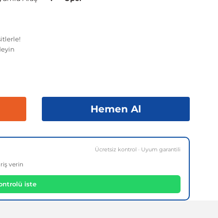
tlerle!
eyin
Hemen Al
Ücretsiz kontrol · Uyum garantili
riş verin
ntrolü iste