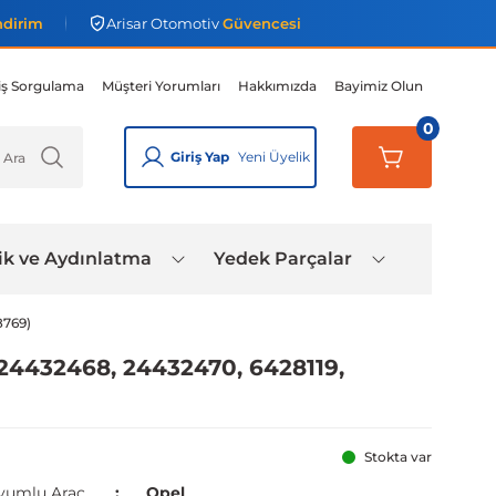
ndirim
Arisar Otomotiv
Güvencesi
iş Sorgulama
Müşteri Yorumları
Hakkımızda
Bayimiz Olun
0
Giriş Yap
Yeni Üyelik
ik ve Aydınlatma
Yedek Parçalar
8769)
24432468, 24432470, 6428119,
Stokta var
yumlu Araç
Opel