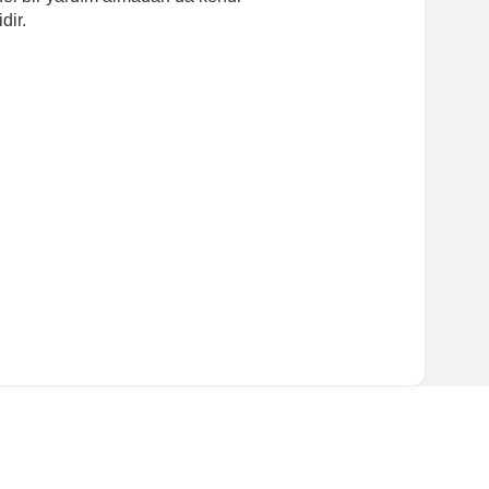
dir.
ırmanız tavsiye edilir.
Model Yılı