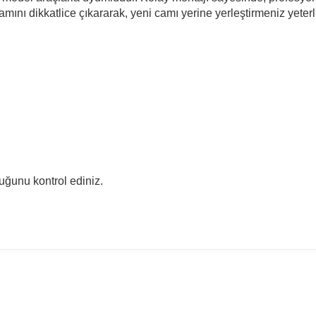
amını dikkatlice çıkararak, yeni camı yerine yerleştirmeniz yeterli
uğunu kontrol ediniz.
madan önce ürün görsellerini ve OEM numaralarını aracınız ile karşılaşt
del