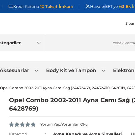
Kredi Kartına
12 Taksit İmkanı
Havale/EFT'ye
%3 Ek İ
Sipar
 Aksesuarlar
Body Kit ve Tampon
Elektron
Opel Combo 2002-2011 Ayna Camı Sağ (24432468, 24432470, 6428119, 642
Opel Combo 2002-2011 Ayna Camı Sağ (
6428769)
Yorum Yap/Yorumları Oku
Kategori
Ayna Kapağı ve Ayna Sinyalleri
U