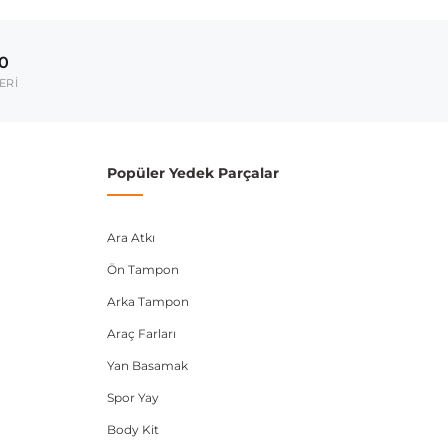
2002-2011
00
umarası veya şasi numarası ile uyumluluğu kontrol
ERİ
Popüler Yedek Parçalar
Ara Atkı
Ön Tampon
Arka Tampon
Araç Farları
Yan Basamak
Spor Yay
Body Kit