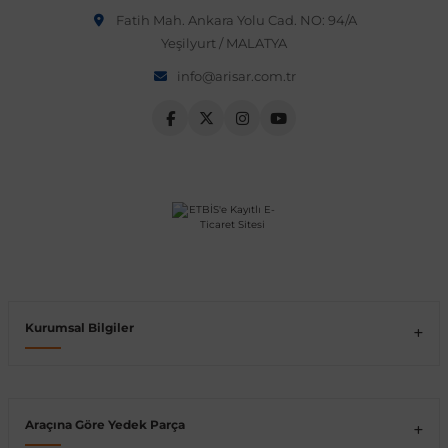
Fatih Mah. Ankara Yolu Cad. NO: 94/A
Vito W639
Yeşilyurt / MALATYA
info@arisar.com.tr
shi
X-Class W470
t
e
Kurumsal Bilgiler
Araçına Göre Yedek Parça