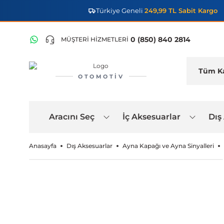
Türkiye Geneli
249,99 TL Sabit Kargo
0 (850) 840 2814
MÜŞTERİ HİZMETLERİ
OTOMOTIV
Aracını Seç
İç Aksesuarlar
Dış
Anasayfa
Dış Aksesuarlar
Ayna Kapağı ve Ayna Sinyalleri