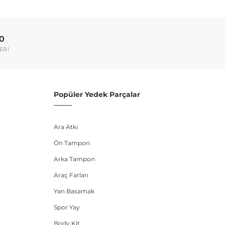
Model Yılı
2009-2015
00
umarası veya şasi numarası ile uyumluluğu kontrol
ERİ
Popüler Yedek Parçalar
Ara Atkı
Ön Tampon
Arka Tampon
Araç Farları
Yan Basamak
Spor Yay
Body Kit