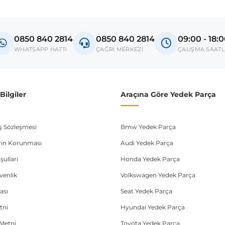
Model
Astra J
0850 840 2814
0850 840 2814
09:00 - 18:
donanım ve kasa tipleri kullanabilmektedir. Sipariş vermeden önce OEM n
WHATSAPP HATTI
ÇAĞRI MERKEZİ
ÇALIŞMA SAATL
ilgiler
Araçına Göre Yedek Parça
ış Sözleşmesi
Bmw Yedek Parça
lerin Korunması
Audi Yedek Parça
şullari
Honda Yedek Parça
üvenlik
Volkswagen Yedek Parça
ası
Seat Yedek Parça
tni
Hyundai Yedek Parça
Metni
Toyota Yedek Parça