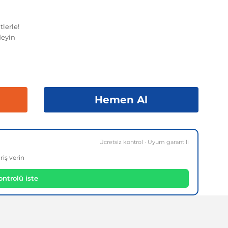
lerle!
eyin
Hemen Al
Ücretsiz kontrol · Uyum garantili
riş verin
ntrolü iste