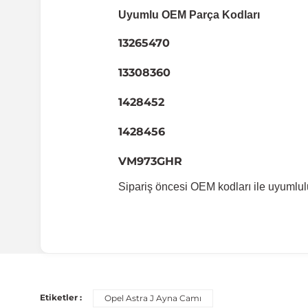
Uyumlu OEM Parça Kodları
13265470
13308360
1428452
1428456
VM973GHR
Sipariş öncesi OEM kodları ile uyumlul
Uyumlu Araç Modelleri
Bu ürün aşağıdaki araç modelleri ile uyumludur. Satın al
Etiketler :
Opel Astra J Ayna Camı