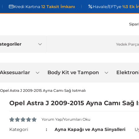
Kredi Kartına
12 Taksit İmkanı
Havale/EFT'ye
%3 Ek İ
Sipar
 Aksesuarlar
Body Kit ve Tampon
Elektron
Opel Astra J 2009-2015 Ayna Camı Sağ Isıtmalı
Opel Astra J 2009-2015 Ayna Camı Sağ I
Yorum Yap/Yorumları Oku
Kategori
Ayna Kapağı ve Ayna Sinyalleri
U