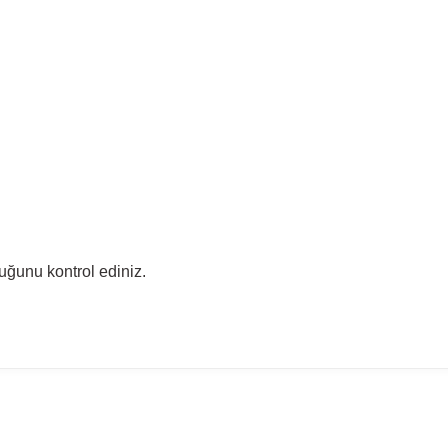
uğunu kontrol ediniz.
madan önce ürün görsellerini ve OEM numaralarını aracınız ile karşılaşt