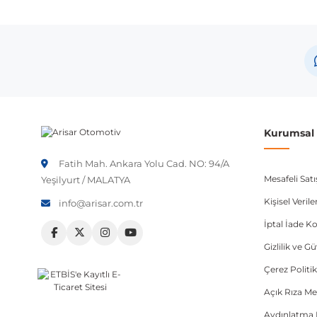
Marka
Opel
Not:
Araç üreticileri aynı model yılı içerisinde farklı 
etmeniz önerilir.
Kurumsal B
Fatih Mah. Ankara Yolu Cad. NO: 94/A
Mesafeli Sat
Yeşilyurt / MALATYA
Kişisel Veri
info@arisar.com.tr
İptal İade Ko
Gizlilik ve G
Çerez Politik
Açık Rıza Me
Aydınlatma 