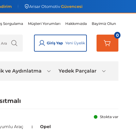
ndirim
Arisar Otomotiv
Güvencesi
iş Sorgulama
Müşteri Yorumları
Hakkımızda
Bayimiz Olun
0
Giriş Yap
Yeni Üyelik
ik ve Aydınlatma
Yedek Parçalar
sıtmalı
Stokta var
yumlu Araç
Opel