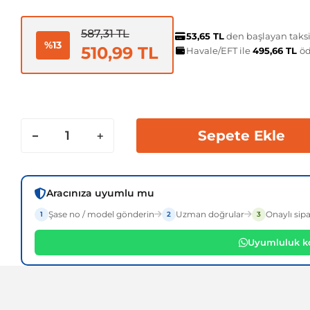
587,31 TL
53,65 TL
den başlayan taksit
%13
510,99 TL
Havale/EFT ile
495,66 TL
öd
Sepete Ekle
Aracınıza uyumlu mu
Şase no / model gönderin
Uzman doğrular
Onaylı sipa
1
2
3
Uyumluluk ko