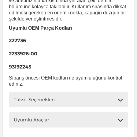
ve aracınızın arka kısmında yer alan çeki demiri
Volkswag
Stilo
Kona
Xantia
Symbol
Peugeot RCZ
S Serisi W222
bölümüne kolayca takılabilir. Kullanım sırasında dikkat
Transport
Kadett
 Koruma
edilmesi gereken en önemli nokta, kapağın düzgün bir
şekilde yerleştirilmesidir.
Xsara
Lavita
Taliant
Talento
S Serisi W223
Peugeot Rifter
Volkswagen Volt
Uyumlu OEM Parça Kodları
Meriva
Matrix
Tempra
Talisman
SLK Serisi R172
222736
Mokka
Takozu
Tipo
Toros
Santa Fe
SLK Serisi R173
2233926-00
Uno
Trafic
Sonata
Sprinter
93192245
Muhafaza
Movano
Sipariş öncesi OEM kodları ile uyumluluğunu kontrol
Starex
Twingo
V Class
ediniz.
en & Süspansiyon
Omega
i
Viano
Tucson
Taksit Seçenekleri
Tigra
Vito W447
Uyumlu Araçlar
 & Müşür
Vectra A 1988-1995
Vito W638
Uyumlu Araç Modelleri