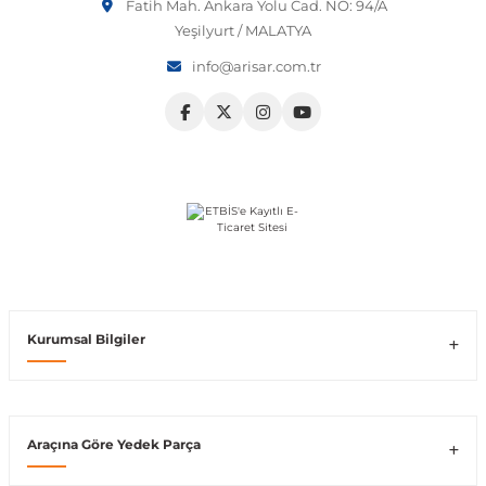
Fatih Mah. Ankara Yolu Cad. NO: 94/A
Yeşilyurt / MALATYA
Vito W639
info@arisar.com.tr
shi
X-Class W470
t
e
Kurumsal Bilgiler
Araçına Göre Yedek Parça