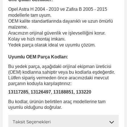
Opel Astra H 2004 - 2010 ve Zafira B 2005 - 2015
 Koruma
Volkswagen Taigo
İnsignia
Ranger
R 12
GLK Serisi X204
Jumper
Panda
i30
Skystar
Peugeot 607
modellerle tam uyum.
OEM kalite standartlarında dayanıklı ve uzun ömürlü
malzeme.
Volkswagen Teramont
Kadett
Raptor
R 19
GLS Serisi X167
Jumpy
Punto
İ40
Sunny
Peugeot Bipper
Aracınızın orijinal güvenlik ve işlevselliğini korur.
Kolay ve hızlı montaj imkanı.
Yedek parça olarak ideal ve uyumlu çözüm.
Takozu
Volkswagen Tiguan
Meriva
S-Max
R 9-11
Metris
Nemo
Scudo
İoniq
Terrano
Peugeot Boxer
Uyumlu OEM Parça Kodları:
Bu yedek parça, aşağıdaki orijinal ekipman üreticisi
aza
Volkswagen Touareg
Mokka
Taunus
Safrane
ML Serisi W164
Saxo
Sedici
İx35
X-Trail
Peugeot Expert
(OEM) kodlarına sahiptir veya bu kodlarla eşdeğerdir.
Lütfen sipariş vermeden önce aracınızdaki mevcut
parçanın koduyla karşılaştırınız:
i
en & Süspansiyon
Volkswagen Touran
Movano
Transit
Scenic
S Serisi W221
Spacetourer
Siena
İx45
Peugeot Partner
13117285, 13126497, 13188851, 133220
Bu kodlar, ürünün belirtilen araç modellerine tam
Volkswagen Transporter
Omega
Symbol
S Serisi W222
Xantia
Stilo
Kona
Peugeot RCZ
uyumlu olduğunu doğrular.
Taksit Seçenekleri
 & Müşür
Volkswagen Volt
Tigra
Taliant
S Serisi W223
Xsara
Talento
Lavita
Peugeot Rifter