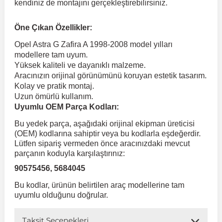
kendiniz de montajını gerçekleştirebilirsiniz.
 Koruma
Volkswagen Taigo
İnsignia
Ranger
R 12
GLK Serisi X204
Jumper
Panda
i30
Skystar
Peugeot 607
Öne Çıkan Özellikler:
Opel Astra G Zafira A 1998-2008 model yılları
modellere tam uyum.
Volkswagen Teramont
Kadett
Raptor
R 19
GLS Serisi X167
Jumpy
Punto
İ40
Sunny
Peugeot Bipper
Yüksek kaliteli ve dayanıklı malzeme.
Aracınızın orijinal görünümünü koruyan estetik tasarım.
Kolay ve pratik montaj.
Takozu
Volkswagen Tiguan
Meriva
S-Max
R 9-11
Metris
Nemo
Scudo
İoniq
Terrano
Peugeot Boxer
Uzun ömürlü kullanım.
Uyumlu OEM Parça Kodları:
aza
Volkswagen Touareg
Mokka
Taunus
Safrane
ML Serisi W164
Saxo
Sedici
İx35
X-Trail
Peugeot Expert
Bu yedek parça, aşağıdaki orijinal ekipman üreticisi
(OEM) kodlarına sahiptir veya bu kodlarla eşdeğerdir.
Lütfen sipariş vermeden önce aracınızdaki mevcut
i
en & Süspansiyon
Volkswagen Touran
Movano
Transit
Scenic
S Serisi W221
Spacetourer
Siena
İx45
Peugeot Partner
parçanın koduyla karşılaştırınız:
90575456, 5684045
Volkswagen Transporter
Omega
Symbol
S Serisi W222
Xantia
Stilo
Kona
Peugeot RCZ
Bu kodlar, ürünün belirtilen araç modellerine tam
uyumlu olduğunu doğrular.
 & Müşür
Volkswagen Volt
Tigra
Taliant
S Serisi W223
Xsara
Talento
Lavita
Peugeot Rifter
Taksit Seçenekleri