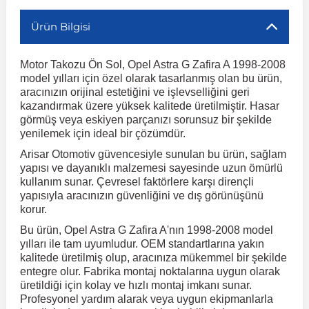
Ürün Bilgisi
r
ç Aksesuarlar
ış Aksesuarlar
e Siren
aj & Şanzıman
Volkswagen Multivan
Corsa E 2014-2019
Audi TT
Suburban 2015-2020
Galaxy
Latitude
GLA Serisi W156
X7 Serisi
C6
Freemont
Pilot
Getz
Stonic
MX-6
NX Coupe
Peugeot 4007
Toyota Prius
Volvo XC60
Motor Takozu Ön Sol, Opel Astra G Zafira A 1998-2008
model yılları için özel olarak tasarlanmış olan bu ürün,
ve Kolçak Aparatları
pağı ve Ayna Sinyalleri
ar
ör
aim
Volkswagen Passat
Corsa F 2019 ve Sonrası
Tahoe 2000-2006
Grand C-Max
Master
GLA Serisi X156
Z Serisi
C8
Fullback
S2000
Grand Santa Fe
Venga
RX-8
Pathfinder
Peugeot 4008
Toyota Proace City
Volvo XC70
aracınızın orijinal estetiğini ve işlevselliğini geri
kazandırmak üzere yüksek kalitede üretilmiştir. Hasar
görmüş veya eskiyen parçanızı sorunsuz bir şekilde
 Kılıf ve Yastık
apakları
esuarları
ve Parçaları
rünler
Volkswagen Polo
Crossland
TrailBlazer 2011 ve Sonrası
Ka
Megane 1 1995-2003
GLB Serisi X247
Cactus
Kartal
ZR-V
H1
XCeed
XC-3
Patrol
Peugeot 405
Toyota RAV4
Volvo XC90
yenilemek için ideal bir çözümdür.
Arisar Otomotiv güvencesiyle sunulan bu ürün, sağlam
yapısı ve dayanıklı malzemesi sayesinde uzun ömürlü
ıtası
ı ve Parçaları
istemi
Volkswagen Scirocco
Crossland X
Trax 2013-2022
Kuga
Megane 2 2002-2008
GLC Serisi X243
Dispatch
Linea
H100
Primastar
Peugeot 406
Toyota Tacoma
kullanım sunar. Çevresel faktörlere karşı dirençli
yapısıyla aracınızın güvenliğini ve dış görünüşünü
korur.
o
gaj Ve Ara Atkı
şpiyel
mbası ve Parçaları
Volkswagen Sharan
Frontera
Trax 2023 ve Sonrası
Mondeo
Megane 3 2008-2016
GLC Serisi X253
DS4
Marea
H350
Primera
Peugeot 407
Toyota Venza
Bu ürün, Opel Astra G Zafira A'nın 1998-2008 model
yılları ile tam uyumludur. OEM standartlarına yakın
su
sesuarları
Plaka, Bagaj Lambası
it
kalitede üretilmiş olup, aracınıza mükemmel bir şekilde
Volkswagen T-Cross
Grandland
Mustang
Megane 4 2016-2024
GLE Coupe Serisi C292
DS5
Mirafiori
i10
Pulsar
Peugeot 5008
Toyota Verso
entegre olur. Fabrika montaj noktalarına uygun olarak
üretildiği için kolay ve hızlı montaj imkanı sunar.
Profesyonel yardım alarak veya uygun ekipmanlarla
 Dış Trim Parçaları
Volkswagen T-Roc
Grandland X
Puma
Modus
GLE Serisi W166
DS7
Palio
i20
Qashqai
Peugeot 508
Toyota Yaris