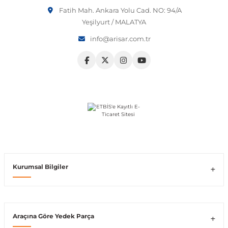
Fatih Mah. Ankara Yolu Cad. NO: 94/A
Vito W639
Yeşilyurt / MALATYA
info@arisar.com.tr
shi
X-Class W470
t
e
Kurumsal Bilgiler
Araçına Göre Yedek Parça