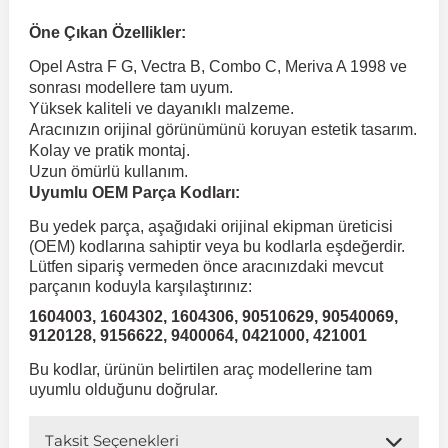
Öne Çıkan Özellikler:
 Koruma
Volkswagen Taigo
İnsignia
Ranger
R 12
GLK Serisi X204
Jumper
Panda
i30
Skystar
Peugeot 607
Opel Astra F G, Vectra B, Combo C, Meriva A 1998 ve
sonrası modellere tam uyum.
Yüksek kaliteli ve dayanıklı malzeme.
Volkswagen Teramont
Kadett
Raptor
R 19
GLS Serisi X167
Jumpy
Punto
İ40
Sunny
Peugeot Bipper
Aracınızın orijinal görünümünü koruyan estetik tasarım.
Kolay ve pratik montaj.
Uzun ömürlü kullanım.
Takozu
Volkswagen Tiguan
Meriva
S-Max
R 9-11
Metris
Nemo
Scudo
İoniq
Terrano
Peugeot Boxer
Uyumlu OEM Parça Kodları:
Bu yedek parça, aşağıdaki orijinal ekipman üreticisi
aza
Volkswagen Touareg
Mokka
Taunus
Safrane
ML Serisi W164
Saxo
Sedici
İx35
X-Trail
Peugeot Expert
(OEM) kodlarına sahiptir veya bu kodlarla eşdeğerdir.
Lütfen sipariş vermeden önce aracınızdaki mevcut
parçanın koduyla karşılaştırınız:
i
en & Süspansiyon
Volkswagen Touran
Movano
Transit
Scenic
S Serisi W221
Spacetourer
Siena
İx45
Peugeot Partner
1604003, 1604302, 1604306, 90510629, 90540069,
9120128, 9156622, 9400064, 0421000, 421001
Volkswagen Transporter
Omega
Symbol
S Serisi W222
Xantia
Stilo
Kona
Peugeot RCZ
Bu kodlar, ürünün belirtilen araç modellerine tam
uyumlu olduğunu doğrular.
 & Müşür
Volkswagen Volt
Tigra
Taliant
S Serisi W223
Xsara
Talento
Lavita
Peugeot Rifter
Taksit Seçenekleri