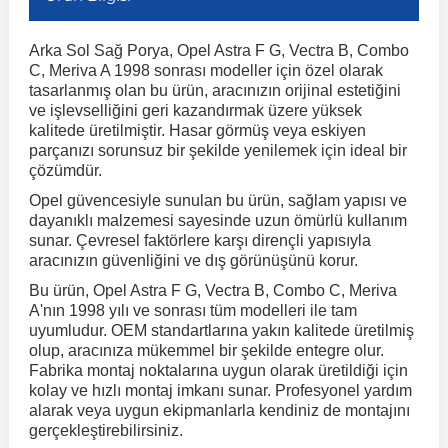
Arka Sol Sağ Porya, Opel Astra F G, Vectra B, Combo
r
ç Aksesuarlar
ış Aksesuarlar
e Siren
aj & Şanzıman
Volkswagen Multivan
Corsa E 2014-2019
Audi TT
Suburban 2015-2020
Galaxy
Latitude
GLA Serisi W156
X7 Serisi
C6
Freemont
Pilot
Getz
Stonic
MX-6
NX Coupe
Peugeot 4007
Toyota Prius
Volvo XC60
C, Meriva A 1998 sonrası modeller için özel olarak
tasarlanmış olan bu ürün, aracınızın orijinal estetiğini
ve işlevselliğini geri kazandırmak üzere yüksek
ve Kolçak Aparatları
pağı ve Ayna Sinyalleri
ar
ör
aim
Volkswagen Passat
Corsa F 2019 ve Sonrası
Tahoe 2000-2006
Grand C-Max
Master
GLA Serisi X156
Z Serisi
C8
Fullback
S2000
Grand Santa Fe
Venga
RX-8
Pathfinder
Peugeot 4008
Toyota Proace City
Volvo XC70
kalitede üretilmiştir. Hasar görmüş veya eskiyen
parçanızı sorunsuz bir şekilde yenilemek için ideal bir
çözümdür.
 Kılıf ve Yastık
apakları
esuarları
ve Parçaları
rünler
Volkswagen Polo
Crossland
TrailBlazer 2011 ve Sonrası
Ka
Megane 1 1995-2003
GLB Serisi X247
Cactus
Kartal
ZR-V
H1
XCeed
XC-3
Patrol
Peugeot 405
Toyota RAV4
Volvo XC90
Opel güvencesiyle sunulan bu ürün, sağlam yapısı ve
dayanıklı malzemesi sayesinde uzun ömürlü kullanım
sunar. Çevresel faktörlere karşı dirençli yapısıyla
ıtası
ı ve Parçaları
istemi
Volkswagen Scirocco
Crossland X
Trax 2013-2022
Kuga
Megane 2 2002-2008
GLC Serisi X243
Dispatch
Linea
H100
Primastar
Peugeot 406
Toyota Tacoma
aracınızın güvenliğini ve dış görünüşünü korur.
Bu ürün, Opel Astra F G, Vectra B, Combo C, Meriva
o
gaj Ve Ara Atkı
şpiyel
mbası ve Parçaları
A'nın 1998 yılı ve sonrası tüm modelleri ile tam
Volkswagen Sharan
Frontera
Trax 2023 ve Sonrası
Mondeo
Megane 3 2008-2016
GLC Serisi X253
DS4
Marea
H350
Primera
Peugeot 407
Toyota Venza
uyumludur. OEM standartlarına yakın kalitede üretilmiş
olup, aracınıza mükemmel bir şekilde entegre olur.
Fabrika montaj noktalarına uygun olarak üretildiği için
su
sesuarları
Plaka, Bagaj Lambası
it
Volkswagen T-Cross
Grandland
Mustang
Megane 4 2016-2024
GLE Coupe Serisi C292
DS5
Mirafiori
i10
Pulsar
Peugeot 5008
Toyota Verso
kolay ve hızlı montaj imkanı sunar. Profesyonel yardım
alarak veya uygun ekipmanlarla kendiniz de montajını
gerçekleştirebilirsiniz.
 Dış Trim Parçaları
Volkswagen T-Roc
Grandland X
Puma
Modus
GLE Serisi W166
DS7
Palio
i20
Qashqai
Peugeot 508
Toyota Yaris