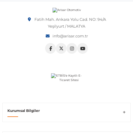
Vito W639
Fatih Mah. Ankara Yolu Cad. NO: 94/A
Yeşilyurt / MALATYA
shi
X-Class W470
info@arisar.com.tr
t
e
Kurumsal Bilgiler