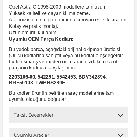
Opel Astra G 1998-2009 modellere tam uyum.
Yüksek kaliteli ve dayanıklı malzeme.
 Koruma
Volkswagen Taigo
İnsignia
Ranger
R 12
GLK Serisi X204
Jumper
Panda
i30
Skystar
Peugeot 607
Aracınızın orijinal görünümünü koruyan estetik tasarım.
Kolay ve pratik montaj.
Uzun ömürlü kullanım.
Volkswagen Teramont
Kadett
Raptor
R 19
GLS Serisi X167
Jumpy
Punto
İ40
Sunny
Peugeot Bipper
Uyumlu OEM Parça Kodları:
Bu yedek parça, aşağıdaki orijinal ekipman üreticisi
Takozu
Volkswagen Tiguan
Meriva
S-Max
R 9-11
Metris
Nemo
Scudo
İoniq
Terrano
Peugeot Boxer
(OEM) kodlarına sahiptir veya bu kodlarla eşdeğerdir.
Lütfen sipariş vermeden önce aracınızdaki mevcut
parçanın koduyla karşılaştırınız:
aza
Volkswagen Touareg
Mokka
Taunus
Safrane
ML Serisi W164
Saxo
Sedici
İx35
X-Trail
Peugeot Expert
2203106-00, 542291, 5542453, BDV342894,
BRF59108, TWBHS289E
i
en & Süspansiyon
Volkswagen Touran
Movano
Transit
Scenic
S Serisi W221
Spacetourer
Siena
İx45
Peugeot Partner
Bu kodlar, ürünün belirtilen araç modellerine tam
uyumlu olduğunu doğrular.
Volkswagen Transporter
Omega
Symbol
S Serisi W222
Xantia
Stilo
Kona
Peugeot RCZ
Taksit Seçenekleri
 & Müşür
Volkswagen Volt
Tigra
Taliant
S Serisi W223
Xsara
Talento
Lavita
Peugeot Rifter
Uyumlu Araçlar