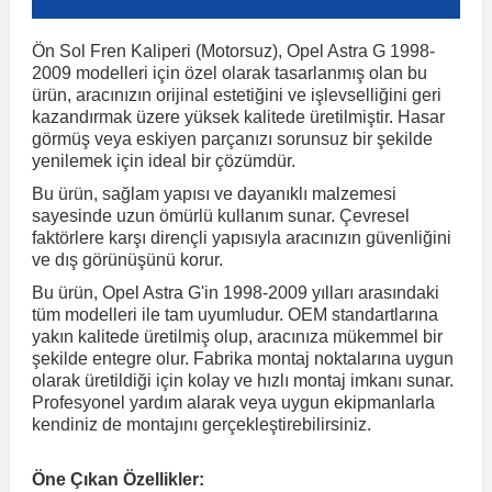
Ön Sol Fren Kaliperi (Motorsuz), Opel Astra G 1998-
r
ç Aksesuarlar
ış Aksesuarlar
e Siren
aj & Şanzıman
Volkswagen Multivan
Corsa E 2014-2019
Audi TT
Suburban 2015-2020
Galaxy
Latitude
GLA Serisi W156
X7 Serisi
C6
Freemont
Pilot
Getz
Stonic
MX-6
NX Coupe
Peugeot 4007
Toyota Prius
Volvo XC60
2009 modelleri için özel olarak tasarlanmış olan bu
ürün, aracınızın orijinal estetiğini ve işlevselliğini geri
kazandırmak üzere yüksek kalitede üretilmiştir. Hasar
ve Kolçak Aparatları
pağı ve Ayna Sinyalleri
ar
ör
aim
Volkswagen Passat
Corsa F 2019 ve Sonrası
Tahoe 2000-2006
Grand C-Max
Master
GLA Serisi X156
Z Serisi
C8
Fullback
S2000
Grand Santa Fe
Venga
RX-8
Pathfinder
Peugeot 4008
Toyota Proace City
Volvo XC70
görmüş veya eskiyen parçanızı sorunsuz bir şekilde
yenilemek için ideal bir çözümdür.
Bu ürün, sağlam yapısı ve dayanıklı malzemesi
 Kılıf ve Yastık
apakları
esuarları
ve Parçaları
rünler
Volkswagen Polo
Crossland
TrailBlazer 2011 ve Sonrası
Ka
Megane 1 1995-2003
GLB Serisi X247
Cactus
Kartal
ZR-V
H1
XCeed
XC-3
Patrol
Peugeot 405
Toyota RAV4
Volvo XC90
sayesinde uzun ömürlü kullanım sunar. Çevresel
faktörlere karşı dirençli yapısıyla aracınızın güvenliğini
ve dış görünüşünü korur.
ıtası
ı ve Parçaları
istemi
Volkswagen Scirocco
Crossland X
Trax 2013-2022
Kuga
Megane 2 2002-2008
GLC Serisi X243
Dispatch
Linea
H100
Primastar
Peugeot 406
Toyota Tacoma
Bu ürün, Opel Astra G'in 1998-2009 yılları arasındaki
tüm modelleri ile tam uyumludur. OEM standartlarına
yakın kalitede üretilmiş olup, aracınıza mükemmel bir
o
gaj Ve Ara Atkı
şpiyel
mbası ve Parçaları
Volkswagen Sharan
Frontera
Trax 2023 ve Sonrası
Mondeo
Megane 3 2008-2016
GLC Serisi X253
DS4
Marea
H350
Primera
Peugeot 407
Toyota Venza
şekilde entegre olur. Fabrika montaj noktalarına uygun
olarak üretildiği için kolay ve hızlı montaj imkanı sunar.
Profesyonel yardım alarak veya uygun ekipmanlarla
su
sesuarları
Plaka, Bagaj Lambası
it
Volkswagen T-Cross
Grandland
Mustang
Megane 4 2016-2024
GLE Coupe Serisi C292
DS5
Mirafiori
i10
Pulsar
Peugeot 5008
Toyota Verso
kendiniz de montajını gerçekleştirebilirsiniz.
 Dış Trim Parçaları
Öne Çıkan Özellikler:
Volkswagen T-Roc
Grandland X
Puma
Modus
GLE Serisi W166
DS7
Palio
i20
Qashqai
Peugeot 508
Toyota Yaris