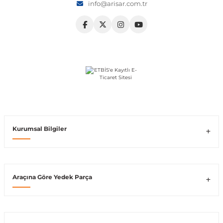
info@arisar.com.tr
Vito W639
shi
X-Class W470
t
Kurumsal Bilgiler
e
Araçına Göre Yedek Parça