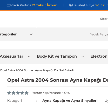
Kredi Kartına
12 Taksit İmkanı
Havale/EFT'ye
%3 Ek İ
Sipar
 Aksesuarlar
Body Kit ve Tampon
Elektron
Opel Astra 2004 Sonrası Ayna Kapağı Dış Sol Astarli
Opel Astra 2004 Sonrası Ayna Kapağı Dış
Yorum Yap/Yorumları Oku
Kategori
Ayna Kapağı ve Ayna Sinyalleri
U