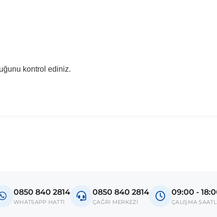
uğunu kontrol ediniz.
madan önce ürün görsellerini ve OEM numaralarını aracınız ile karşılaşt
Model
Astra G
0850 840 2814
0850 840 2814
09:00 - 18:
donanım ve kasa tipleri kullanabilmektedir. Sipariş vermeden önce OEM n
WHATSAPP HATTI
ÇAĞRI MERKEZİ
ÇALIŞMA SAATL