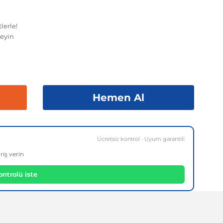
lerle!
eyin
Hemen Al
Ücretsiz kontrol · Uyum garantili
riş verin
ntrolü iste