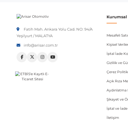
Kurumsal B
Fatih Mah. Ankara Yolu Cad. NO: 94/A
Mesafeli Sat
Yeşilyurt / MALATYA
Kişisel Veri
info@arisar.com.tr
İptal İade Ko
Gizlilik ve G
Çerez Politik
Açık Rıza Me
Aydınlatma 
Şikayet ve 
İptal ve İad
İletişim