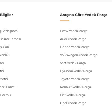
ilgiler
Araçına Göre Yedek Parça
ış Sözleşmesi
Bmw Yedek Parça
lerin Korunması
Audi Yedek Parça
şullari
Honda Yedek Parça
üvenlik
Volkswagen Yedek Parça
ası
Seat Yedek Parça
tni
Hyundai Yedek Parça
Metni
Toyota Yedek Parça
Öneri Formu
Renault Yedek Parça
e Formu
Fiat Yedek Parça
Opel Yedek Parça