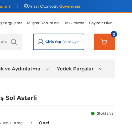
ndirim
Arisar Otomotiv
Güvencesi
iş Sorgulama
Müşteri Yorumları
Hakkımızda
Bayimiz Olun
0
Giriş Yap
Yeni Üyelik
ik ve Aydınlatma
Yedek Parçalar
 Sol Astarli
Stokta var
yumlu Araç
Opel