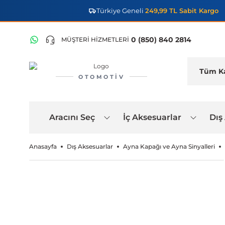
Türkiye Geneli
249,99 TL Sabit Kargo
0 (850) 840 2814
MÜŞTERİ HİZMETLERİ
OTOMOTIV
Aracını Seç
İç Aksesuarlar
Dış
Anasayfa
Dış Aksesuarlar
Ayna Kapağı ve Ayna Sinyalleri