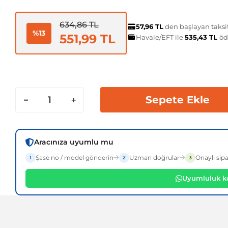
634,86 TL
57,96 TL
den başlayan taksit
%13
551,99 TL
Havale/EFT ile
535,43 TL
öd
Sepete Ekle
Aracınıza uyumlu mu
Şase no / model gönderin
Uzman doğrular
Onaylı sipa
1
2
3
Uyumluluk ko