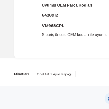
Uyumlu OEM Parça Kodları
6428912
VM968CPL
Sipariş öncesi OEM kodları ile uyumlul
Uyumlu Araç Modelleri
Bu ürün aşağıdaki araç modelleri ile uyumludur. Satın al
Etiketler :
Opel Astra Ayna Kapağı
Marka
Opel
Not:
Araç üreticileri aynı model yılı içerisinde farklı 
etmeniz önerilir.