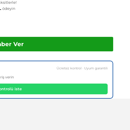
sitlerle!
TL
ödeyin
aber Ver
Ücretsiz kontrol · Uyum garantili
riş verin
ntrolü iste