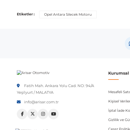
Etiketler :
Opel Antara Silecek Motoru
Kurumsal B
Fatih Mah. Ankara Yolu Cad. NO: 94/A
Mesafeli Sat
Yeşilyurt / MALATYA
Kişisel Veri
info@arisar.com.tr
İptal İade Ko
Gizlilik ve G
Çerez Politik