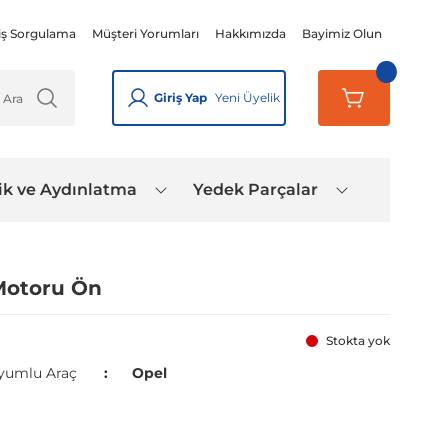
iş Sorgulama
Müşteri Yorumları
Hakkımızda
Bayimiz Olun
Giriş Yap
Yeni Üyelik
ik ve Aydınlatma
Yedek Parçalar
 Motoru Ön
Stokta yok
yumlu Araç
Opel