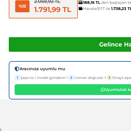
2.059,92 TL
188,16 TL
den başlayan tak
%13
1.791,99 TL
Havale/EFT ile
1.738,23 
Gelince H
Aracınıza uyumlu mu
Şase no / model gönderin
Uzman doğrular
Onaylı sipa
1
2
3
Uyumluluk ko
i