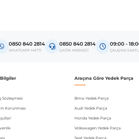
0850 840 2814
0850 840 2814
09:00 - 18:
WHATSAPP HATTI
ÇAĞRI MERKEZİ
ÇALIŞMA SAATL
ilgiler
Araçına Göre Yedek Parça
ış Sözleşmesi
Bmw Yedek Parça
lerin Korunması
Audi Yedek Parça
şullari
Honda Yedek Parça
üvenlik
Volkswagen Yedek Parça
ası
Seat Yedek Parça