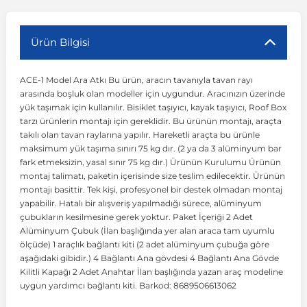
r
ç Aksesuarlar
ış Aksesuarlar
e Siren
aj & Şanzıman
Volkswagen Multivan
Corsa E 2014-2019
Audi TT
Suburban 2015-2020
Galaxy
Latitude
GLA Serisi W156
X7 Serisi
C6
Freemont
Pilot
Getz
Stonic
MX-6
NX Coupe
Peugeot 4007
Toyota Prius
Volvo XC60
Ürün Bilgisi
ACE-1 Model Ara Atkı Bu ürün, aracın tavanıyla tavan rayı
ve Kolçak Aparatları
pağı ve Ayna Sinyalleri
ar
ör
aim
Volkswagen Passat
Corsa F 2019 ve Sonrası
Tahoe 2000-2006
Grand C-Max
Master
GLA Serisi X156
Z Serisi
C8
Fullback
S2000
Grand Santa Fe
Venga
RX-8
Pathfinder
Peugeot 4008
Toyota Proace City
Volvo XC70
arasında boşluk olan modeller için uygundur. Aracınızın üzerinde
yük taşımak için kullanılır. Bisiklet taşıyıcı, kayak taşıyıcı, Roof Box
tarzı ürünlerin montajı için gereklidir. Bu ürünün montajı, araçta
 Kılıf ve Yastık
apakları
esuarları
ve Parçaları
rünler
Volkswagen Polo
Crossland
TrailBlazer 2011 ve Sonrası
Ka
Megane 1 1995-2003
GLB Serisi X247
Cactus
Kartal
ZR-V
H1
XCeed
XC-3
Patrol
Peugeot 405
Toyota RAV4
Volvo XC90
takılı olan tavan raylarına yapılır. Hareketli araçta bu ürünle
maksimum yük taşıma sınırı 75 kg dır. (2 ya da 3 alüminyum bar
fark etmeksizin, yasal sınır 75 kg dır.) Ürünün Kurulumu Ürünün
ıtası
ı ve Parçaları
istemi
Volkswagen Scirocco
Crossland X
Trax 2013-2022
Kuga
Megane 2 2002-2008
GLC Serisi X243
Dispatch
Linea
H100
Primastar
Peugeot 406
Toyota Tacoma
montaj talimatı, paketin içerisinde size teslim edilecektir. Ürünün
montajı basittir. Tek kişi, profesyonel bir destek olmadan montaj
yapabilir. Hatalı bir alışveriş yapılmadığı sürece, alüminyum
o
gaj Ve Ara Atkı
şpiyel
mbası ve Parçaları
Volkswagen Sharan
Frontera
Trax 2023 ve Sonrası
Mondeo
Megane 3 2008-2016
GLC Serisi X253
DS4
Marea
H350
Primera
Peugeot 407
Toyota Venza
çubukların kesilmesine gerek yoktur. Paket İçeriği 2 Adet
Alüminyum Çubuk (İlan başlığında yer alan araca tam uyumlu
ölçüde) 1 araçlık bağlantı kiti (2 adet alüminyum çubuğa göre
su
sesuarları
Plaka, Bagaj Lambası
it
Volkswagen T-Cross
Grandland
Mustang
Megane 4 2016-2024
GLE Coupe Serisi C292
DS5
Mirafiori
i10
Pulsar
Peugeot 5008
Toyota Verso
aşağıdaki gibidir.) 4 Bağlantı Ana gövdesi 4 Bağlantı Ana Gövde
Kilitli Kapağı 2 Adet Anahtar İlan başlığında yazan araç modeline
uygun yardımcı bağlantı kiti. Barkod: 8689506613062
 Dış Trim Parçaları
Volkswagen T-Roc
Grandland X
Puma
Modus
GLE Serisi W166
DS7
Palio
i20
Qashqai
Peugeot 508
Toyota Yaris