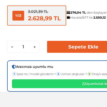
3.021,39 TL
276,04 TL
den başlayan 
%13
2.628,99 TL
Havale/EFT ile
2.550,12
Sepete Ekle
Aracınıza uyumlu mu
Şase no / model gönderin
Uzman doğrular
Onaylı sipa
1
2
3
Uyumluluk ko