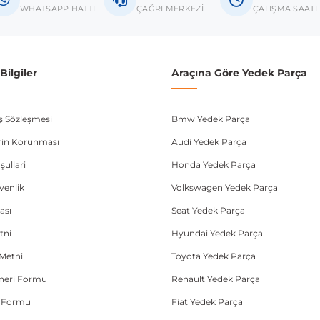
donanım ve kasa tipleri kullanabilmektedir. Sipariş vermeden önce OEM n
WHATSAPP HATTI
ÇAĞRI MERKEZİ
ÇALIŞMA SAATL
ilgiler
Araçına Göre Yedek Parça
ış Sözleşmesi
Bmw Yedek Parça
lerin Korunması
Audi Yedek Parça
şullari
Honda Yedek Parça
üvenlik
Volkswagen Yedek Parça
ası
Seat Yedek Parça
tni
Hyundai Yedek Parça
Metni
Toyota Yedek Parça
Öneri Formu
Renault Yedek Parça
e Formu
Fiat Yedek Parça