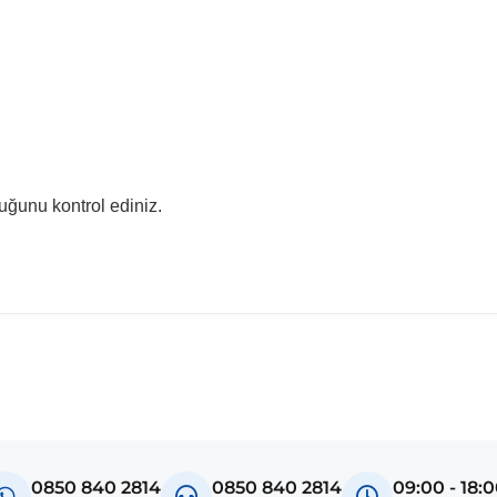
uğunu kontrol ediniz.
madan önce ürün görsellerini ve OEM numaralarını aracınız ile karşılaşt
el
a K13
0850 840 2814
0850 840 2814
09:00 - 18: