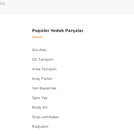
umarası veya şasi numarası ile uyumluluğu kontrol
ERİ
Popüler Yedek Parçalar
Ara Atkı
Ön Tampon
Arka Tampon
Araç Farları
Yan Basamak
Spor Yay
Body Kit
Stop Lambaları
Radyatör