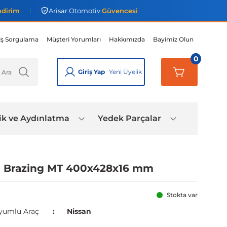
ndirim
Arisar Otomotiv
Güvencesi
iş Sorgulama
Müşteri Yorumları
Hakkımızda
Bayimiz Olun
0
Giriş Yap
Yeni Üyelik
ik ve Aydınlatma
Yedek Parçalar
rü Brazing MT 400x428x16 mm
Stokta var
yumlu Araç
Nissan