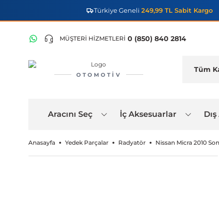
Türkiye Geneli
249,99 TL Sabit Kargo
0 (850) 840 2814
MÜŞTERİ HİZMETLERİ
OTOMOTIV
Aracını Seç
İç Aksesuarlar
Dış
Anasayfa
Yedek Parçalar
Radyatör
Nissan Micra 2010 So