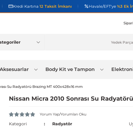
Kredi Kartına
12 Taksit İmkanı
Havale/EFT'ye
%3 Ek İ
Sipar
 Aksesuarlar
Body Kit ve Tampon
Elektron
nrası Su Radyatörü Brazing MT 400x428x16 mm
Nissan Micra 2010 Sonrası Su Radyatö
Yorum Yap/Yorumları Oku
Kategori
Radyatör
U