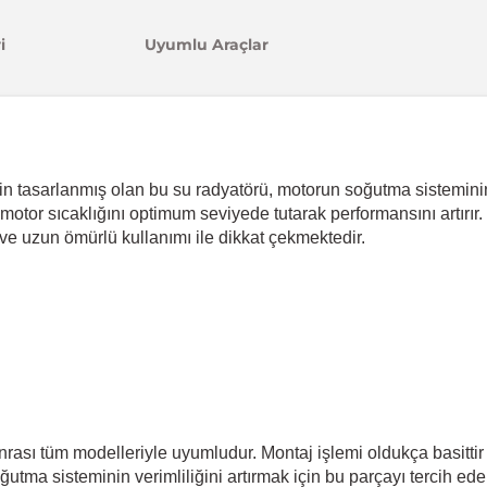
i
Uyumlu Araçlar
in tasarlanmış olan bu su radyatörü, motorun soğutma sisteminin
otor sıcaklığını optimum seviyede tutarak performansını artırır
ı ve uzun ömürlü kullanımı ile dikkat çekmektedir.
rası tüm modelleriyle uyumludur. Montaj işlemi oldukça basittir
oğutma sisteminin verimliliğini artırmak için bu parçayı tercih edeb