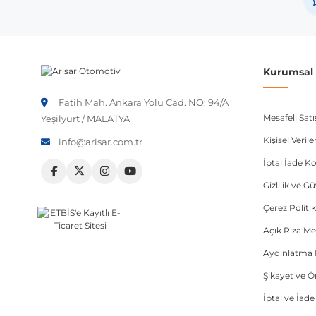
Not:
Araç üreticileri aynı model yılı içerisinde farklı 
etmeniz önerilir.
Kurumsal B
Fatih Mah. Ankara Yolu Cad. NO: 94/A
Mesafeli Sat
Yeşilyurt / MALATYA
Kişisel Veri
info@arisar.com.tr
İptal İade Ko
Gizlilik ve G
Çerez Politik
Açık Rıza Me
Aydınlatma 
Şikayet ve 
İptal ve İad