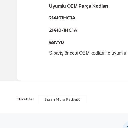
Uyumlu OEM Parça Kodları
214101HC1A
21410-1HC1A
68770
Sipariş öncesi OEM kodları ile uyumlul
Uyumlu Araç Modelleri
Bu ürün aşağıdaki araç modelleri ile uyumludur. Satın al
Etiketler :
Nissan Micra Radyatör
Marka
Mod
Nissan
Micr