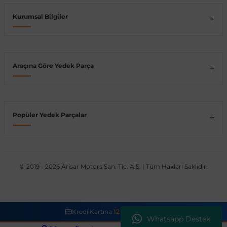
Kurumsal Bilgiler
Vito W639
shi
X-Class W470
Araçına Göre Yedek Parça
t
Popüler Yedek Parçalar
e
© 2019 - 2026 Arisar Motors San. Tic. A.Ş. | Tüm Hakları Saklıdır.
Kredi Kartına
12 Taksit İmkanı
Whatsapp Destek