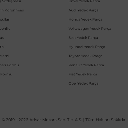
ış Sözleşmesi
Bmw Yedek Parça
lerin Korunması
Audi Yedek Parça
şullari
Honda Yedek Parça
üvenlik
Volkswagen Yedek Parça
ası
Seat Yedek Parça
tni
Hyundai Yedek Parça
Metni
Toyota Yedek Parça
Öneri Formu
Renault Yedek Parça
e Formu
Fiat Yedek Parça
Opel Yedek Parça
© 2019 - 2026 Arisar Motors San. Tic. A.Ş. | Tüm Hakları Saklıdır.