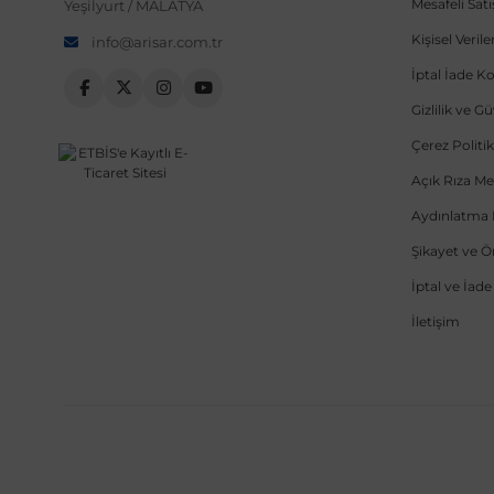
Mesafeli Sat
Yeşilyurt / MALATYA
Kişisel Veri
info@arisar.com.tr
İptal İade Ko
Gizlilik ve G
Çerez Politik
Açık Rıza Me
Aydınlatma 
Şikayet ve 
İptal ve İad
İletişim