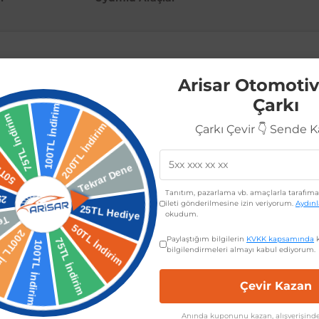
Arisar Otomotiv
 301 2017 sonrası modeller için özel olarak tasarlanmış olan bu 
Çarkı
üksek kalitede üretilmiştir. Hasar görmüş veya eskiyen parçanızı
Çarkı Çevir 👇 Sende 
 sağlam yapısı ve dayanıklı malzemesi sayesinde uzun ömürlü k
nliğini ve dış görünüşünü korur.
nrası tüm modelleri ile tam uyumludur. OEM standartlarına yakın 
Tanıtım, pazarlama vb. amaçlarla tarafıma 
ika montaj noktalarına uygun olarak üretildiği için kolay ve hız
ileti gönderilmesine izin veriyorum.
Aydın
okudum.
endiniz de montajını gerçekleştirebilirsiniz.
Paylaştığım bilgilerin
KVKK kapsamında
k
bilgilendirmeleri almayı kabul ediyorum.
e tam uyum.
Çevir Kazan
estetik tasarım.
Anında kuponunu kazan, alışverişinde