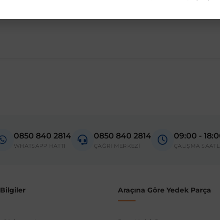
madan önce ürün görsellerini ve OEM numaralarını aracınız ile karşılaşt
Model
301
0850 840 2814
0850 840 2814
09:00 - 18:
donanım ve kasa tipleri kullanabilmektedir. Sipariş vermeden önce OEM n
WHATSAPP HATTI
ÇAĞRI MERKEZİ
ÇALIŞMA SAATL
ilgiler
Araçına Göre Yedek Parça