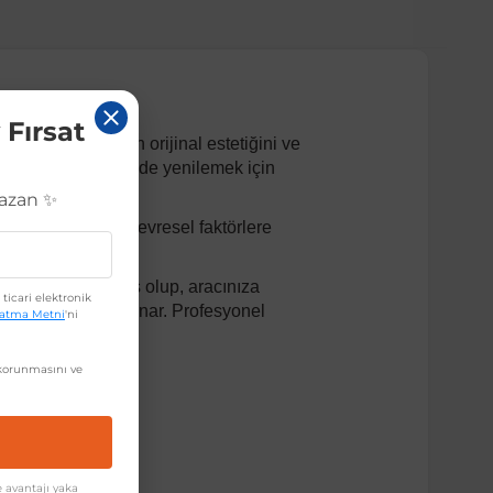
 Fırsat
ürün, aracınızın orijinal estetiğini ve
 sorunsuz bir şekilde yenilemek için
Kazan ✨
ullanım sunar. Çevresel faktörlere
kalitede üretilmiş olup, aracınıza
ticari elektronik
lı montaj imkanı sunar. Profesyonel
latma Metni
'ni
orunmasını ve
 avantajı yaka