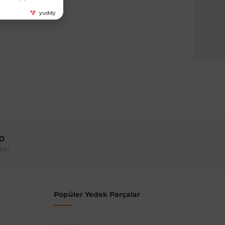
yuddy
ırmanız tavsiye edilir.
Model Yılı
2012-2017
00
umarası veya şasi numarası ile uyumluluğu kontrol
ERİ
Popüler Yedek Parçalar