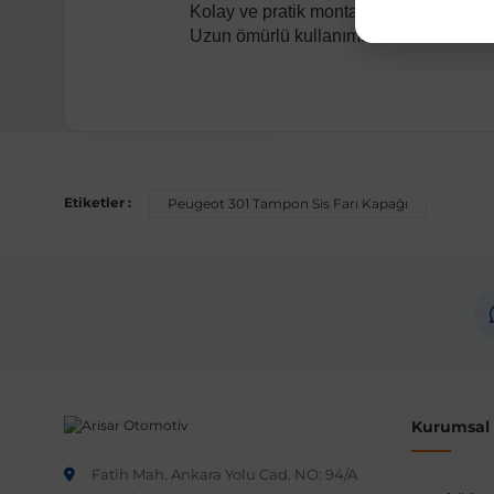
Kolay ve pratik montaj.
Uzun ömürlü kullanım.
Uyumlu Araç Modelleri
Bu ürün aşağıdaki araç modelleri ile uyumludur. Satın al
Etiketler :
Peugeot 301 Tampon Sis Farı Kapağı
Marka
Peugeot
Not:
Araç üreticileri aynı model yılı içerisinde farklı 
etmeniz önerilir.
Kurumsal B
Fatih Mah. Ankara Yolu Cad. NO: 94/A