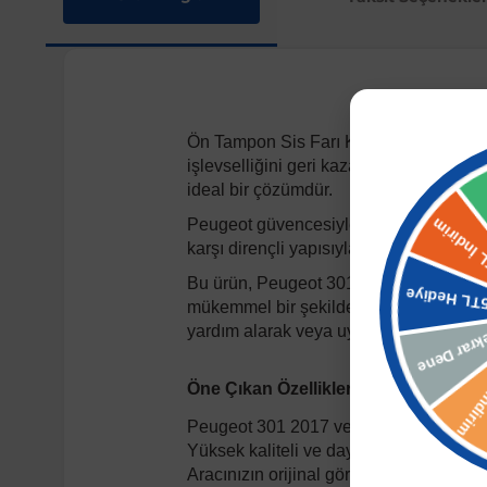
Ön Tampon Sis Farı Kapağı Seti, Peugeot
işlevselliğini geri kazandırmak üzere y
ideal bir çözümdür.
Peugeot güvencesiyle sunulan bu ürün,
karşı dirençli yapısıyla aracınızın güve
Bu ürün, Peugeot 301'in 2017 yılı ve so
mükemmel bir şekilde entegre olur. Fabr
yardım alarak veya uygun ekipmanlarla k
Öne Çıkan Özellikler:
Peugeot 301 2017 ve sonrası modeller
Yüksek kaliteli ve dayanıklı malzeme.
Aracınızın orijinal görünümünü koruyan 