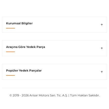
Vito W639
Kurumsal Bilgiler
shi
X-Class W470
Araçına Göre Yedek Parça
t
e
Popüler Yedek Parçalar
© 2019 - 2026 Arisar Motors San. Tic. A.Ş. | Tüm Hakları Saklıdır.