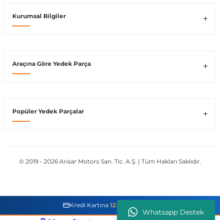
Kurumsal Bilgiler
Vito W639
shi
X-Class W470
Araçına Göre Yedek Parça
t
Popüler Yedek Parçalar
e
© 2019 - 2026 Arisar Motors San. Tic. A.Ş. | Tüm Hakları Saklıdır.
Kredi Kartına
12 Taksit İmkanı
Whatsapp Destek