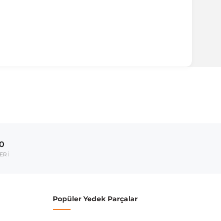
ırmanız tavsiye edilir.
Model Yılı
2020-2023
00
umarası veya şasi numarası ile uyumluluğu kontrol
ERİ
Popüler Yedek Parçalar