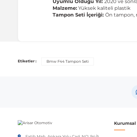
Uyumlu Olduğu Yıl:
2020 ve sonra
Malzeme:
Yüksek kaliteli plastik
Tampon Seti İçeriği:
Ön tampon, ra
Uyumlu Araç Modelleri
Bu ürün aşağıdaki araç modelleri ile uyumludur. Satın al
Etiketler :
Bmw F44 Tampon Seti
Marka
BMW
Not:
Araç üreticileri aynı model yılı içerisinde farklı 
etmeniz önerilir.
Kurumsal B
Fatih Mah. Ankara Yolu Cad. NO: 94/A