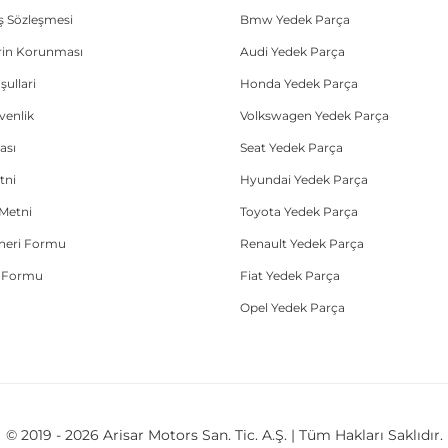
ış Sözleşmesi
Bmw Yedek Parça
lerin Korunması
Audi Yedek Parça
şullari
Honda Yedek Parça
üvenlik
Volkswagen Yedek Parça
ası
Seat Yedek Parça
tni
Hyundai Yedek Parça
Metni
Toyota Yedek Parça
Öneri Formu
Renault Yedek Parça
e Formu
Fiat Yedek Parça
Opel Yedek Parça
© 2019 - 2026 Arisar Motors San. Tic. A.Ş. | Tüm Hakları Saklıdır.