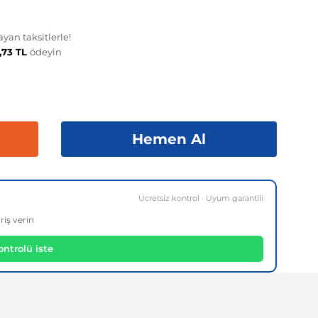
yan taksitlerle!
,73 TL
ödeyin
Hemen Al
Ücretsiz kontrol · Uyum garantili
riş verin
ntrolü iste