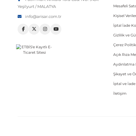
Mesafeli Sat
Yeşilyurt / MALATYA
Kişisel Veri
info@arisar.com.tr
İptal İade Ko
Gizlilik ve G
Çerez Politik
Açık Rıza Me
Aydınlatma 
Şikayet ve 
İptal ve İad
İletişim