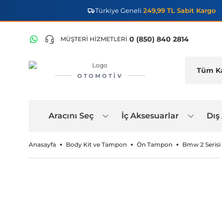
Türkiye Geneli
249,99 TL Sabit Kargo
0 (850) 840 2814
MÜŞTERİ HİZMETLERİ
OTOMOTIV
Aracını Seç
İç Aksesuarlar
Dış
Anasayfa
Body Kit ve Tampon
Ön Tampon
Bmw 2 Serisi