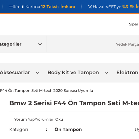
Kredi Kartına
12 Taksit İmkanı
Havale/EFT'ye
%3 Ek İ
Sipar
 Aksesuarlar
Body Kit ve Tampon
Elektron
 F44 Ön Tampon Seti M-tech 2020 Sonrası Uyumlu
Bmw 2 Serisi F44 Ön Tampon Seti M-te
Yorum Yap/Yorumları Oku
Kategori
Ön Tampon
U