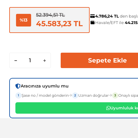
52.394,51 TL
4.786,24 TL
den başla
%13
45.583,23 TL
Havale/EFT ile
44.215
Sepete Ekle
Aracınıza uyumlu mu
Şase no / model gönderin
Uzman doğrular
Onaylı sipa
1
2
3
Uyumluluk ko