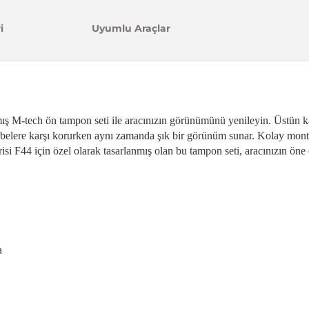
i
Uyumlu Araçlar
mış M-tech ön tampon seti ile aracınızın görünümünü yenileyin. Üstün 
darbelere karşı korurken aynı zamanda şık bir görünüm sunar. Kolay mon
isi F44 için özel olarak tasarlanmış olan bu tampon seti, aracınızın öne 
a