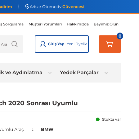
ndirim
Arisar Otomotiv
Güvencesi
iş Sorgulama
Müşteri Yorumları
Hakkımızda
Bayimiz Olun
0
Giriş Yap
Yeni Üyelik
ik ve Aydınlatma
Yedek Parçalar
ch 2020 Sonrası Uyumlu
Stokta var
yumlu Araç
BMW