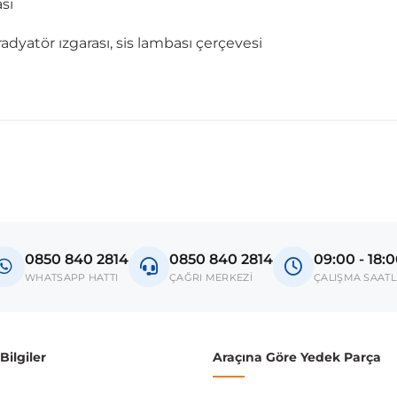
sı
dyatör ızgarası, sis lambası çerçevesi
madan önce ürün görsellerini ve OEM numaralarını aracınız ile karşılaşt
Model
2 Serisi
0850 840 2814
0850 840 2814
09:00 - 18:
donanım ve kasa tipleri kullanabilmektedir. Sipariş vermeden önce OEM n
WHATSAPP HATTI
ÇAĞRI MERKEZİ
ÇALIŞMA SAATL
ilgiler
Araçına Göre Yedek Parça