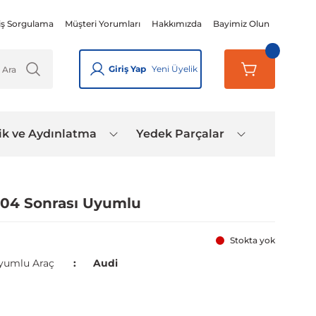
iş Sorgulama
Müşteri Yorumları
Hakkımızda
Bayimiz Olun
Giriş Yap
Yeni Üyelik
ik ve Aydınlatma
Yedek Parçalar
004 Sonrası Uyumlu
Stokta yok
yumlu Araç
Audi