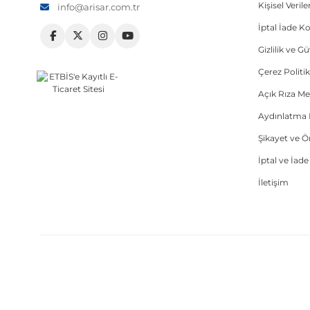
Kişisel Veri
info@arisar.com.tr
İptal İade Ko
Gizlilik ve G
Çerez Politik
Açık Rıza Me
Aydınlatma 
Şikayet ve 
İptal ve İad
İletişim