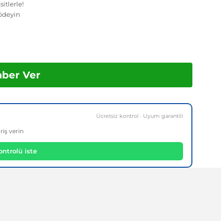
itlerle!
ödeyin
aber Ver
Ücretsiz kontrol · Uyum garantili
riş verin
ntrolü iste