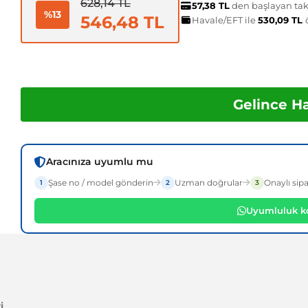
628,14 TL
57,38 TL
den başlayan taks
%13
546,48 TL
Havale/EFT ile
530,09 TL
Gelince H
Aracınıza uyumlu mu
Şase no / model gönderin
Uzman doğrular
Onaylı sipa
1
2
3
Uyumluluk ko
i