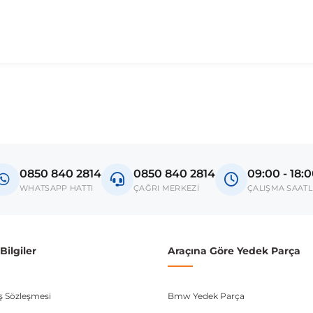
0850 840 2814
0850 840 2814
09:00 - 18:
WHATSAPP HATTI
ÇAĞRI MERKEZİ
ÇALIŞMA SAATL
ilgiler
Araçına Göre Yedek Parça
ış Sözleşmesi
Bmw Yedek Parça