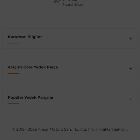
Vito W639
shi
X-Class W470
Kurumsal Bilgiler
Araçına Göre Yedek Parça
t
e
Popüler Yedek Parçalar
© 2019 - 2026 Arisar Motors San. Tic. A.Ş. | Tüm Hakları Saklıdır.