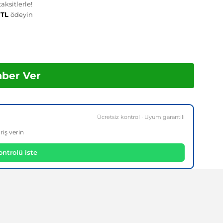
aksitlerle!
 TL
ödeyin
aber Ver
Ücretsiz kontrol · Uyum garantili
riş verin
ntrolü iste