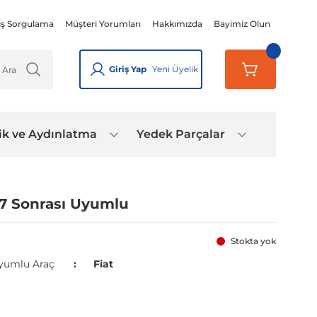
iş Sorgulama
Müşteri Yorumları
Hakkımızda
Bayimiz Olun
Giriş Yap
Yeni Üyelik
ik ve Aydınlatma
Yedek Parçalar
7 Sonrası Uyumlu
Stokta yok
yumlu Araç
Fiat