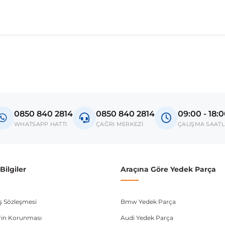
0850 840 2814
0850 840 2814
09:00 - 18:
WHATSAPP HATTI
ÇAĞRI MERKEZİ
ÇALIŞMA SAATL
ilgiler
Araçına Göre Yedek Parça
ış Sözleşmesi
Bmw Yedek Parça
lerin Korunması
Audi Yedek Parça