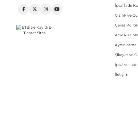
İptal İade Ko
Gizlilik ve G
Çerez Politik
Açık Rıza Me
Aydınlatma 
Şikayet ve 
İptal ve İad
İletişim