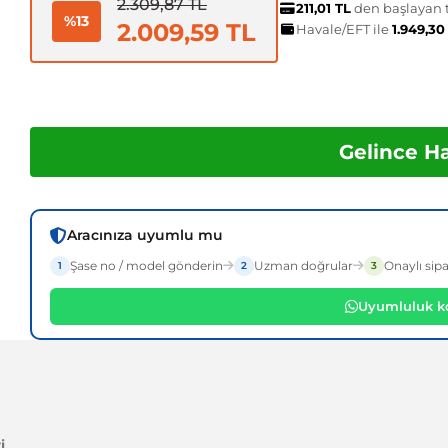
2.309,87 TL
211,01 TL
den başlayan t
%13
2.009,59 TL
Havale/EFT ile
1.949,30
Gelince H
Aracınıza uyumlu mu
Şase no / model gönderin
Uzman doğrular
Onaylı sipa
1
2
3
Uyumluluk ko
i