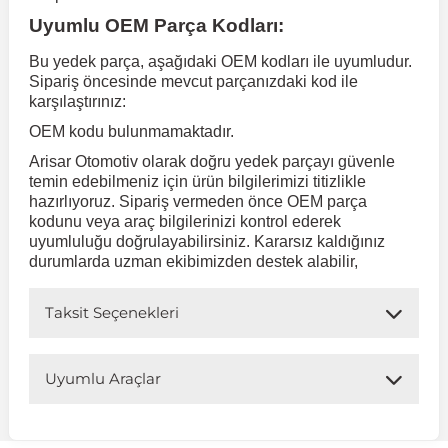
Uyumlu OEM Parça Kodları:
 Koruma
Volkswagen Taigo
İnsignia
Ranger
R 12
GLK Serisi X204
Jumper
Panda
i30
Skystar
Peugeot 607
Bu yedek parça, aşağıdaki OEM kodları ile uyumludur.
Sipariş öncesinde mevcut parçanızdaki kod ile
karşılaştırınız:
Volkswagen Teramont
Kadett
Raptor
R 19
GLS Serisi X167
Jumpy
Punto
İ40
Sunny
Peugeot Bipper
OEM kodu bulunmamaktadır.
Arisar Otomotiv olarak doğru yedek parçayı güvenle
Takozu
Volkswagen Tiguan
Meriva
S-Max
R 9-11
Metris
Nemo
Scudo
İoniq
Terrano
Peugeot Boxer
temin edebilmeniz için ürün bilgilerimizi titizlikle
hazırlıyoruz. Sipariş vermeden önce OEM parça
kodunu veya araç bilgilerinizi kontrol ederek
aza
Volkswagen Touareg
Mokka
Taunus
Safrane
ML Serisi W164
Saxo
Sedici
İx35
X-Trail
Peugeot Expert
uyumluluğu doğrulayabilirsiniz. Kararsız kaldığınız
durumlarda uzman ekibimizden destek alabilir,
i
en & Süspansiyon
Volkswagen Touran
Movano
Transit
Scenic
S Serisi W221
Spacetourer
Siena
İx45
Peugeot Partner
Taksit Seçenekleri
Volkswagen Transporter
Omega
Symbol
S Serisi W222
Xantia
Stilo
Kona
Peugeot RCZ
Uyumlu Araçlar
 & Müşür
Volkswagen Volt
Tigra
Taliant
S Serisi W223
Xsara
Talento
Lavita
Peugeot Rifter
Uyumlu Araç Modelleri