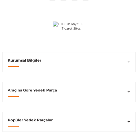
Vito W639
shi
X-Class W470
Kurumsal Bilgiler
t
e
Araçına Göre Yedek Parça
Popüler Yedek Parçalar