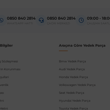
Model
Transporter T5
0850 840 2814
0850 840 2814
09:00 - 18:
donanım ve kasa tipleri kullanabilmektedir. Sipariş vermeden önce OEM n
WHATSAPP HATTI
ÇAĞRI MERKEZİ
ÇALIŞMA SAATL
ilgiler
Araçına Göre Yedek Parça
ış Sözleşmesi
Bmw Yedek Parça
lerin Korunması
Audi Yedek Parça
şullari
Honda Yedek Parça
üvenlik
Volkswagen Yedek Parça
ası
Seat Yedek Parça
tni
Hyundai Yedek Parça
Metni
Toyota Yedek Parça