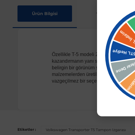
Ürün Bilgisi
Taksit Seçenekler
Özellikle T-5 modeli 2003 ve sonrası ar
kazandırmanın yanı sıra mevcut tamponun
belirgin bir görünüm sağlar. Aracınızın 
malzemelerden üretilmiştir ve uzun sürel
vazgeçilmez bir seçenek haline gelir.
Uyumlu Araç Modelleri
Bu ürün aşağıdaki araç modelleri ile uyumludur. Satın al
Etiketler :
Volkswagen Transporter T5 Tampon Izgarası