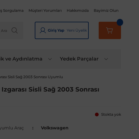
iş Sorgulama
Müşteri Yorumları
Hakkımızda
Bayimiz Olun
Giriş Yap
Yeni Üyelik
ik ve Aydınlatma
Yedek Parçalar
ası Sisli Sağ 2003 Sonrası Uyumlu
zgarası Sisli Sağ 2003 Sonrası
Stokta yok
yumlu Araç
Volkswagen