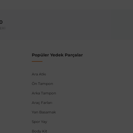
Model Yılı
2003-2009
00
umarası veya şasi numarası ile uyumluluğu kontrol
ERİ
Popüler Yedek Parçalar
Ara Atkı
Ön Tampon
Arka Tampon
Araç Farları
Yan Basamak
Spor Yay
Body Kit