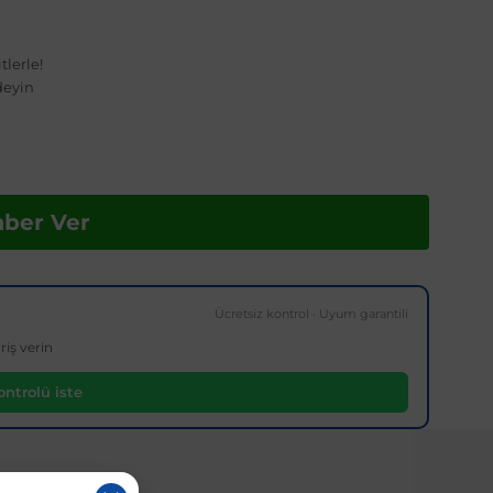
tlerle!
deyin
aber Ver
Ücretsiz kontrol · Uyum garantili
riş verin
ntrolü iste