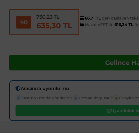
730,23 TL
66,71 TL
den başlayan taksi
%13
635,30 TL
Havale/EFT ile
616,24 TL
ö
Gelince H
Aracınıza uyumlu mu
Şase no / model gönderin
Uzman doğrular
Onaylı sipa
1
2
3
Uyumluluk ko