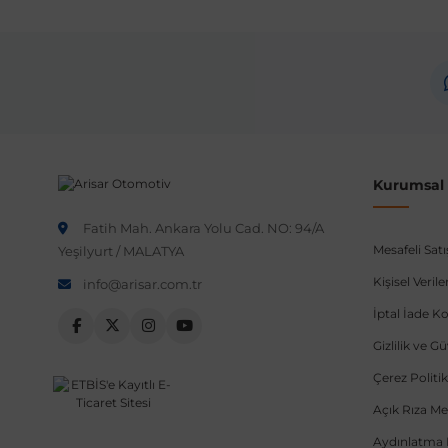
Marka
Volkswagen
Not:
Araç üreticileri aynı model yılı içerisinde farklı 
etmeniz önerilir.
Kurumsal B
Fatih Mah. Ankara Yolu Cad. NO: 94/A
Mesafeli Sat
Yeşilyurt / MALATYA
Kişisel Veri
info@arisar.com.tr
İptal İade Ko
Gizlilik ve G
Çerez Politik
Açık Rıza Me
Aydınlatma 