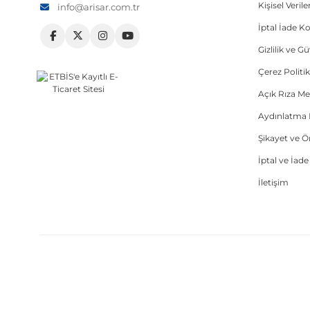
Kişisel Veri
info@arisar.com.tr
İptal İade Ko
Gizlilik ve G
Çerez Politik
Açık Rıza Me
Aydınlatma 
Şikayet ve 
İptal ve İad
İletişim