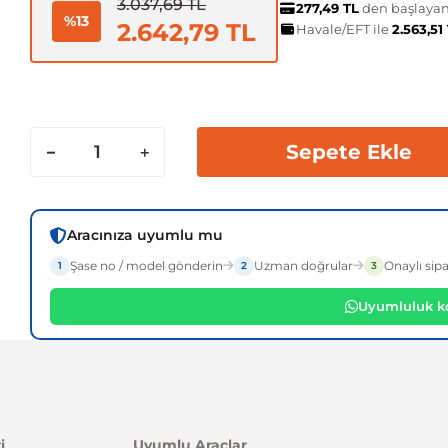
3.037,69 TL
277,49 TL
den başlayan 
%13
2.642,79 TL
Havale/EFT ile
2.563,51
Sepete Ekle
Aracınıza uyumlu mu
Şase no / model gönderin
Uzman doğrular
Onaylı sipa
1
2
3
Uyumluluk ko
i
Uyumlu Araçlar