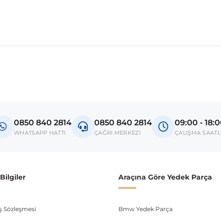
madan önce ürün görsellerini ve OEM numaralarını aracınız ile karşılaşt
del
egade
0850 840 2814
0850 840 2814
09:00 - 18:
donanım ve kasa tipleri kullanabilmektedir. Sipariş vermeden önce OEM n
WHATSAPP HATTI
ÇAĞRI MERKEZİ
ÇALIŞMA SAATL
ilgiler
Araçına Göre Yedek Parça
ış Sözleşmesi
Bmw Yedek Parça