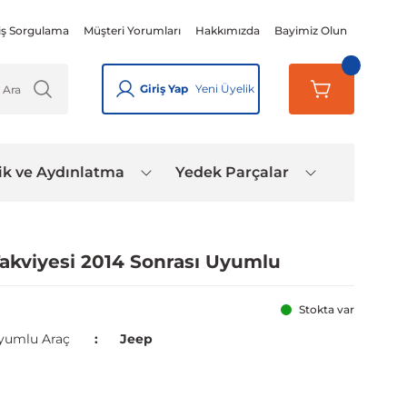
iş Sorgulama
Müşteri Yorumları
Hakkımızda
Bayimiz Olun
Giriş Yap
Yeni Üyelik
ik ve Aydınlatma
Yedek Parçalar
kviyesi 2014 Sonrası Uyumlu
Stokta var
yumlu Araç
Jeep