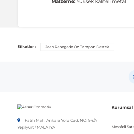
Malzeme:
Yüksek kaliteli metal
Uyumlu Araç Modelleri
Bu ürün aşağıdaki araç modelleri ile uyumludur. Satın al
Etiketler :
Jeep Renegade Ön Tampon Destek
Marka
Mo
Jeep
Ren
Not:
Araç üreticileri aynı model yılı içerisinde farklı 
etmeniz önerilir.
Kurumsal B
Fatih Mah. Ankara Yolu Cad. NO: 94/A
Mesafeli Sat
Yeşilyurt / MALATYA