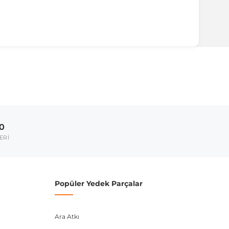
ırmanız tavsiye edilir.
Model Yılı
2014-2022
00
umarası veya şasi numarası ile uyumluluğu kontrol
ERİ
Popüler Yedek Parçalar
Ara Atkı