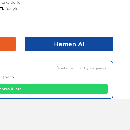
taksitlerle!
 TL
ödeyin
Hemen Al
Ücretsiz kontrol · Uyum garantili
riş verin
ntrolü iste