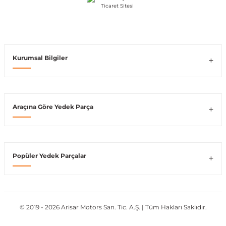
Vito W639
shi
X-Class W470
Kurumsal Bilgiler
Araçına Göre Yedek Parça
t
e
Popüler Yedek Parçalar
© 2019 - 2026 Arisar Motors San. Tic. A.Ş. | Tüm Hakları Saklıdır.