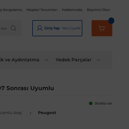
iş Sorgulama
Müşteri Yorumları
Hakkımızda
Bayimiz Olun
Giriş Yap
Yeni Üyelik
ik ve Aydınlatma
Yedek Parçalar
7 Sonrası Uyumlu
Stokta var
yumlu Araç
Peugeot