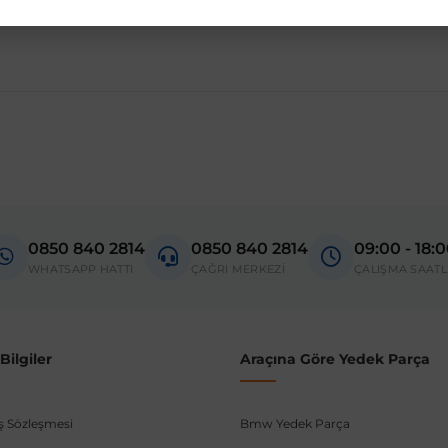
madan önce ürün görsellerini ve OEM numaralarını aracınız ile karşılaşt
Model
308
0850 840 2814
0850 840 2814
09:00 - 18:
donanım ve kasa tipleri kullanabilmektedir. Sipariş vermeden önce OEM n
WHATSAPP HATTI
ÇAĞRI MERKEZİ
ÇALIŞMA SAATL
ilgiler
Araçına Göre Yedek Parça
ış Sözleşmesi
Bmw Yedek Parça