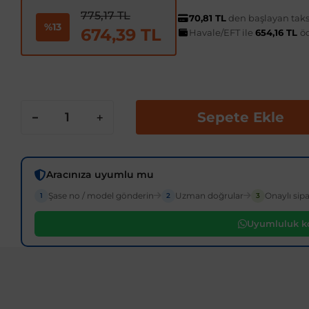
775,17 TL
70,81 TL
den başlayan taksi
%13
674,39 TL
Havale/EFT ile
654,16 TL
ö
Sepete Ekle
Aracınıza uyumlu mu
Şase no / model gönderin
Uzman doğrular
Onaylı sipa
1
2
3
Uyumluluk ko