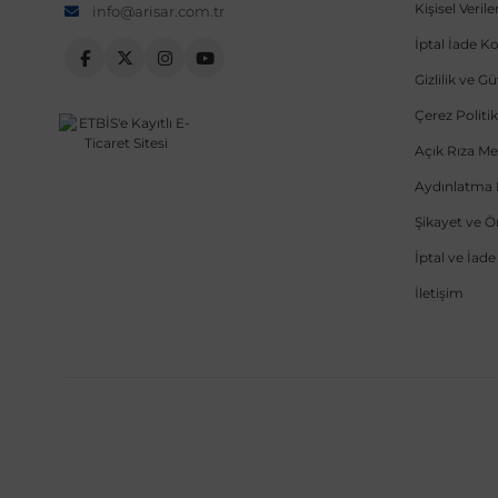
Kişisel Veri
info@arisar.com.tr
İptal İade Ko
Gizlilik ve G
Çerez Politik
Açık Rıza Me
Aydınlatma 
Şikayet ve 
İptal ve İad
İletişim