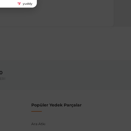
yuddy
ırmanız tavsiye edilir.
Model Yılı
2007-2013
00
umarası veya şasi numarası ile uyumluluğu kontrol
ERİ
Popüler Yedek Parçalar
Ara Atkı