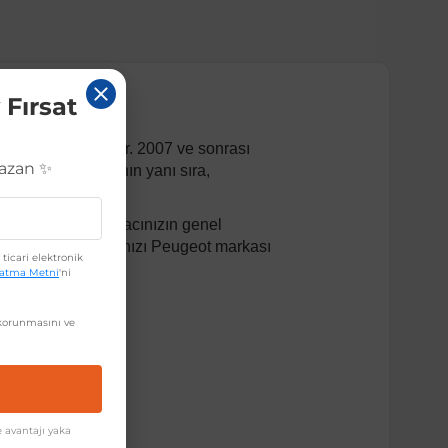
 Fırsat
el bir uyum sağlar. 2007 ve sonrası
Kazan ✨
iden canlandırmanın yanı sıra,
 Aynı zamanda, aracınızın genel
ir. Yedek parçalarınızı Peugeot markası
ticari elektronik
latma Metni
'ni
orunmasını ve
 avantajı yaka