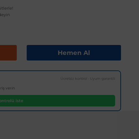
tlerle!
deyin
Hemen Al
Ücretsiz kontrol · Uyum garantili
riş verin
ntrolü iste