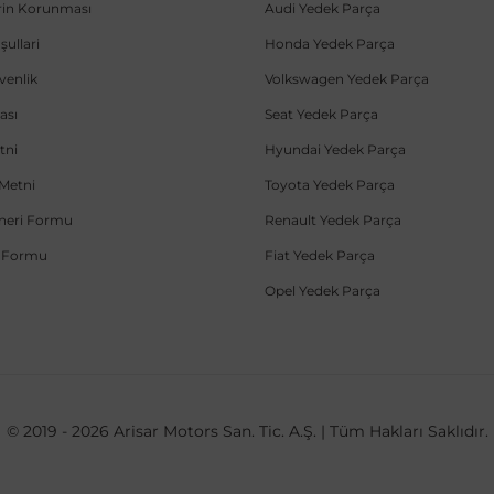
lerin Korunması
Audi Yedek Parça
şullari
Honda Yedek Parça
üvenlik
Volkswagen Yedek Parça
ası
Seat Yedek Parça
tni
Hyundai Yedek Parça
Metni
Toyota Yedek Parça
Öneri Formu
Renault Yedek Parça
e Formu
Fiat Yedek Parça
Opel Yedek Parça
© 2019 - 2026 Arisar Motors San. Tic. A.Ş. | Tüm Hakları Saklıdır.