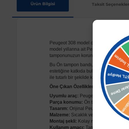
Ürün Bilgisi
Taksit Seçenekler
Peugeot 308 model otomobiller için öz
model yıllarına ait Peugeot 308 araçla
tamponunuzun korunmasına yardımcı o
Bu Ön tampon bandı, aracınızın tamponu
estetiğine katkıda bulunur. Çizilmeye v
ile tutarlı bir şekilde korurken aynı za
Öne Çıkan Özellikler
Uyumlu araç:
Peugeot 308 (2007 ve so
Parça konumu:
Ön tampon sağ kısmı
Tasarım:
Orijinal Peugeot tasarımı
Malzeme:
Sıcaklık ve çizilmeye karşı 
Montaj şekli:
Kolay montaj imkanı
Kullanım amacı:
Tampon koruması ve 