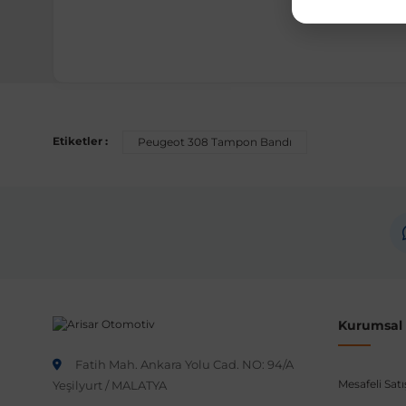
Uyumlu Araç Modelleri
Bu ürün aşağıdaki araç modelleri ile uyumludur. Satın al
Etiketler :
Peugeot 308 Tampon Bandı
Marka
Peugeot
Not:
Araç üreticileri aynı model yılı içerisinde farklı 
etmeniz önerilir.
Kurumsal B
Fatih Mah. Ankara Yolu Cad. NO: 94/A
Mesafeli Sat
Yeşilyurt / MALATYA