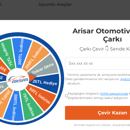
i
Uyumlu Araçlar
Arisar Otomotiv
Çarkı
el olarak tasarlanmış
Ön tampon bandı sağ
, aracınıza mükemm
Çarkı Çevir 👇 Sende 
rla tam uyumlu olan bu yedek parça, aracınızın görünümünü yen
lur.
nu çiziklerden, çarpmalardan ve diğer zararlı etkilerden korur.
e sıcaklık değişikliklerine karşı dayanıklı malzemeden üretilmişt
Tanıtım, pazarlama vb. amaçlarla tarafıma 
manda aracınızın ömrünü uzatır.
ileti gönderilmesine izin veriyorum.
Aydın
okudum.
Paylaştığım bilgilerin
KVKK kapsamında
k
nrası tüm modeller)
bilgilendirmeleri almayı kabul ediyorum.
Çevir Kazan
dayanıklı malzeme
Anında kuponunu kazan, alışverişinde
estetik görünüm