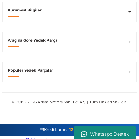
Kurumsal Bilgiler
Vito W639
shi
X-Class W470
Araçına Göre Yedek Parça
t
Popüler Yedek Parçalar
e
© 2019 - 2026 Arisar Motors San. Tic. A.Ş. | Tüm Hakları Saklıdır.
Kredi Kartına
12 Taksit İmkanı
Whatsapp Destek