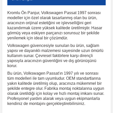
Kromlu Ön Panjur, Volkswagen Passat 1997 sonrası
r
ç Aksesuarlar
ış Aksesuarlar
e Siren
aj & Şanzıman
Volkswagen Multivan
Corsa E 2014-2019
Audi TT
Suburban 2015-2020
Galaxy
Latitude
GLA Serisi W156
X7 Serisi
C6
Freemont
Pilot
Getz
Stonic
MX-6
NX Coupe
Peugeot 4007
Toyota Prius
Volvo XC60
modeller için özel olarak tasarlanmış olan bu ürün,
aracınızın orijinal estetiğini ve işlevselliğini geri
kazandırmak üzere yüksek kalitede üretilmiştir. Hasar
ve Kolçak Aparatları
pağı ve Ayna Sinyalleri
ar
ör
aim
Volkswagen Passat
Corsa F 2019 ve Sonrası
Tahoe 2000-2006
Grand C-Max
Master
GLA Serisi X156
Z Serisi
C8
Fullback
S2000
Grand Santa Fe
Venga
RX-8
Pathfinder
Peugeot 4008
Toyota Proace City
Volvo XC70
görmüş veya eskiyen parçanızı sorunsuz bir şekilde
yenilemek için ideal bir çözümdür.
Volkswagen güvencesiyle sunulan bu ürün, sağlam
 Kılıf ve Yastık
apakları
esuarları
ve Parçaları
rünler
Volkswagen Polo
Crossland
TrailBlazer 2011 ve Sonrası
Ka
Megane 1 1995-2003
GLB Serisi X247
Cactus
Kartal
ZR-V
H1
XCeed
XC-3
Patrol
Peugeot 405
Toyota RAV4
Volvo XC90
yapısı ve dayanıklı malzemesi sayesinde uzun ömürlü
kullanım sunar. Çevresel faktörlere karşı dirençli
yapısıyla aracınızın güvenliğini ve dış görünüşünü
ıtası
ı ve Parçaları
istemi
Volkswagen Scirocco
Crossland X
Trax 2013-2022
Kuga
Megane 2 2002-2008
GLC Serisi X243
Dispatch
Linea
H100
Primastar
Peugeot 406
Toyota Tacoma
korur.
Bu ürün, Volkswagen Passat'ın 1997 yılı ve sonrası
o
gaj Ve Ara Atkı
şpiyel
mbası ve Parçaları
tüm modelleri ile tam uyumludur. OEM standartlarına
Volkswagen Sharan
Frontera
Trax 2023 ve Sonrası
Mondeo
Megane 3 2008-2016
GLC Serisi X253
DS4
Marea
H350
Primera
Peugeot 407
Toyota Venza
yakın kalitede üretilmiş olup, aracınıza mükemmel bir
şekilde entegre olur. Fabrika montaj noktalarına uygun
olarak üretildiği için kolay ve hızlı montaj imkanı sunar.
su
sesuarları
Plaka, Bagaj Lambası
it
Volkswagen T-Cross
Grandland
Mustang
Megane 4 2016-2024
GLE Coupe Serisi C292
DS5
Mirafiori
i10
Pulsar
Peugeot 5008
Toyota Verso
Profesyonel yardım alarak veya uygun ekipmanlarla
kendiniz de montajını gerçekleştirebilirsiniz.
 Dış Trim Parçaları
Volkswagen T-Roc
Grandland X
Puma
Modus
GLE Serisi W166
DS7
Palio
i20
Qashqai
Peugeot 508
Toyota Yaris