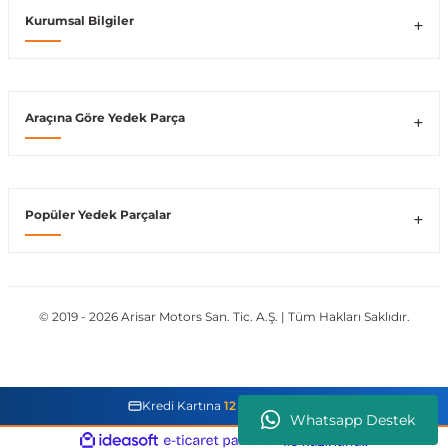
Kurumsal Bilgiler
Vito W639
shi
X-Class W470
Araçına Göre Yedek Parça
Popüler Yedek Parçalar
t
e
© 2019 - 2026 Arisar Motors San. Tic. A.Ş. | Tüm Hakları Saklıdır.
Kredi Kartına
12 Taksit İmkanı
Whatsapp Destek
ideasoft
ile
e-